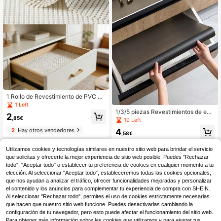
hadillas a prueba de humedad para
gabinetes, resistentes al aceite y al
agua, fáciles de limpiar
1 Rollo de Revestimiento de PVC pa
ra Cajones y Estantes, Revestimient
1 Left
o Antideslizante para Gabinetes de
1/3/5 piezas Revestimientos de est
2
Cocina, Sin Pegamento, Reforzado,
,85€
ante negros de 11.8" X 59", revestim
19 Left
Impermeable, Lavable, Protege Gab
ientos de gabinete antideslizantes
4
2
Hay otros vendedores
inetes y Estantes, Gabinetes de Bañ
pequeños, revestimientos de cajón
,58€
o, Blanco (60*100cm/23.6*39.4in)
transparentes sin adhesivo, alfombr
illas de refrigerador de EVA imperme
Utilizamos cookies y tecnologías similares en nuestro sitio web para brindar el servicio
ables, revestimientos fáciles de cort
que solicitas y ofrecerte la mejor experiencia de sitio web posible. Puedes "Rechazar
ar para estantes, escritorios, gabine
todo", "Aceptar todo" o establecer tu preferencia de cookies en cualquier momento a tu
tes y cocinas, artículos esenciales
elección. Al seleccionar "Aceptar todo", estableceremos todas las cookies opcionales,
para el hogar.
que nos ayudan a analizar el tráfico, ofrecer funcionalidades mejoradas y personalizar
el contenido y los anuncios para complementar tu experiencia de compra con SHEIN.
Al seleccionar "Rechazar todo", permites el uso de cookies estrictamente necesarias
que hacen que nuestro sitio web funcione. Puedes desactivarlas cambiando la
configuración de tu navegador, pero esto puede afectar el funcionamiento del sitio web.
Para obtener más información sobre las cookies que utilizamos y para ajustar tus