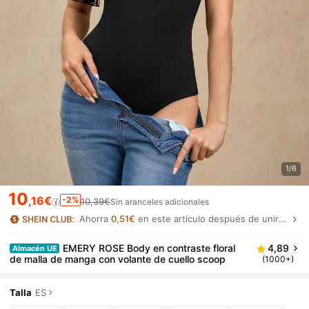
1/6
10
,16€
-2%
10,39€
Sin aranceles adicionales
Ahorra
0,51€
en este artículo después de unirte.
EMERY ROSE Body en contraste floral
4,89
Almacén UE
de malla de manga con volante de cuello scoop
(1000+)
Talla
ES