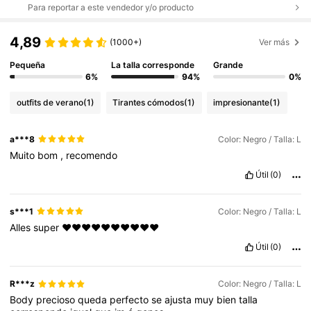
Para reportar a este vendedor y/o producto
4,89
(1000+)
Ver más
Pequeña
La talla corresponde
Grande
6%
94%
0%
outfits de verano
(1)
Tirantes cómodos
(1)
impresionante
(1)
a***8
Color: Negro / Talla: L
Muito
bom
,
recomendo
Útil
(0)
s***1
Color: Negro / Talla: L
Alles
super
❤️❤️❤️❤️❤️❤️❤️❤️❤️❤️
Útil
(0)
R***z
Color: Negro / Talla: L
Body
precioso
queda
perfecto
se
ajusta
muy
bien
talla