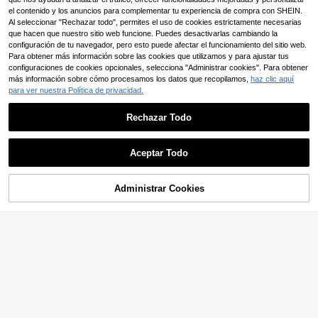
anada para fiesta nocturna y vacac
el contenido y los anuncios para complementar tu experiencia de compra con SHEIN.
iones
Al seleccionar "Rechazar todo", permites el uso de cookies estrictamente necesarias
que hacen que nuestro sitio web funcione. Puedes desactivarlas cambiando la
configuración de tu navegador, pero esto puede afectar el funcionamiento del sitio web.
Para obtener más información sobre las cookies que utilizamos y para ajustar tus
configuraciones de cookies opcionales, selecciona "Administrar cookies". Para obtener
más información sobre cómo procesamos los datos que recopilamos,
haz clic aquí
para ver nuestra Política de privacidad.
Rechazar Todo
Aceptar Todo
Administrar Cookies
COMPRAR AHORA
AÑADIR A LA BOLSA
9
SHEIN Privé Body con
Almacén UE
Franclia Body blanco de
Almacén UE
mangas abullonadas y escote con
verano elegante para oficina sin ma
10
10
,49€
,99€
muesca
ngas para mujer, cuello en V con cu
ello de camisa, tela arrugada, holga
do, casual, minimalista, para ir al tra
bajo y vacaciones