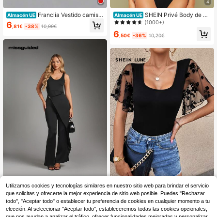
4
Franclia Vestido camiser
SHEIN Privé Body de m
Almacén UE
Almacén UE
o casual y holgado de manga corta
anga mariposa exagerada a capas
(1000+)
6
,81€
-38%
10,99€
con abertura delantera para mujer
de cuello alto
6
,50€
-36%
10,20€
MISSGUIDED
Utilizamos cookies y tecnologías similares en nuestro sitio web para brindar el servicio
SHEIN LUNE Body en c
que solicitas y ofrecerte la mejor experiencia de sitio web posible. Puedes "Rechazar
Almacén UE
MISSGUIDED Mono sin manga
NEW
ontraste floral de malla de manga c
s con cuello redondo, largo complet
todo", "Aceptar todo" o establecer tu preferencia de cookies en cualquier momento a tu
10
21
,36€
,54€
on volante de cuello scoop
o, detalle de superposición asimétri
elección. Al seleccionar "Aceptar todo", estableceremos todas las cookies opcionales,
ca y silueta de pierna ancha acamp
que nos ayudan a analizar el tráfico, ofrecer funcionalidades mejoradas y personalizar