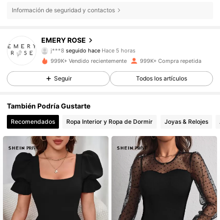
Información de seguridad y contactos
1.8M Seguidores
4,80
EMERY ROSE
j***8
seguido hace
Hace 5 horas
999K+ Vendido recientemente
999K+ Compra repetida
1.8M Seguidores
4,80
Seguir
Todos los artículos
1.8M Seguidores
4,80
También Podría Gustarte
Recomendados
Ropa Interior y Ropa de Dormir
Joyas & Relojes
1.8M Seguidores
4,80
1.8M Seguidores
4,80
1.8M Seguidores
4,80