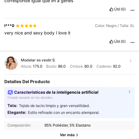
corresponde
igual
que
im
á
genes
Útil
(0)
l***0
Color: Negro / Talla: XL
very
nice
and
sexy
body
I
love
it
Útil
(0)
Modelar es vestir:
S
Altura:
175.0
Busto:
86.0
Cintura:
60.0
Caderas:
92.0
Detalles Del Producto
Características de la inteligencia artificial
Creado basado en los detalles
Tela:
Tejido de tacto limpio y gran versatilidad.
Elegante:
Estilo refinado con un encanto atemporal.
Composición:
95% Poliéster, 5% Elastano
Ver más