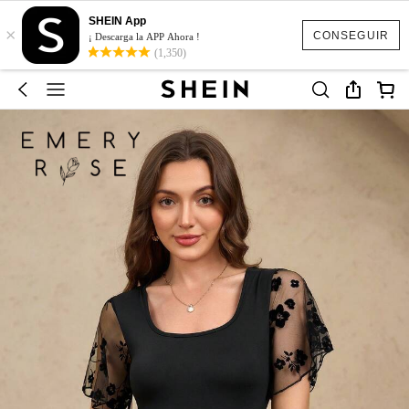
SHEIN App
×
CONSEGUIR
¡ Descarga la APP Ahora !
(1,350)