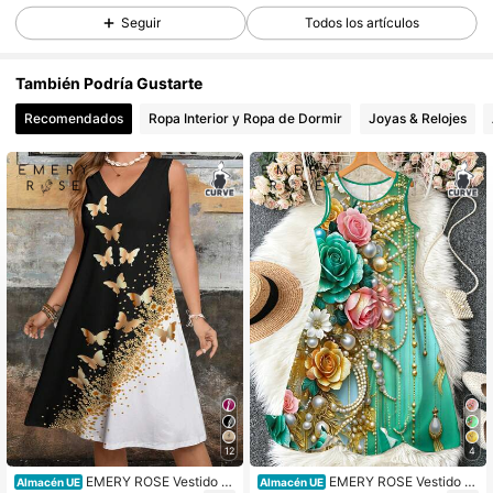
Seguir
Todos los artículos
1M Seguidores
4,81
También Podría Gustarte
Recomendados
Ropa Interior y Ropa de Dormir
Joyas & Relojes
1M Seguidores
4,81
1M Seguidores
4,81
1M Seguidores
4,81
1M Seguidores
4,81
1M Seguidores
4,81
12
4
EMERY ROSE Vestido d
EMERY ROSE Vestido d
Almacén UE
Almacén UE