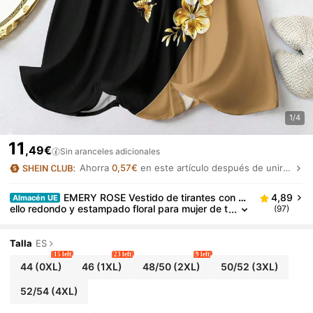
1/4
11
,49€
Sin aranceles adicionales
Ahorra
0,57€
en este artículo después de unirte.
EMERY ROSE Vestido de tirantes con cu
4,89
Almacén UE
ello redondo y estampado floral para mujer de t
(97)
alla grande
Talla
ES
15 left
23 left
9 left
44
(0XL)
46
(1XL)
48/50
(2XL)
50/52
(3XL)
52/54
(4XL)