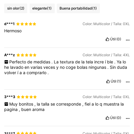
sin olor
(2)
elegante
(1)
Buena portabilidad
(1)
d***1
Color: Multicolor / Talla: 0XL
Hermoso
Útil
(0)
A***z
Color: Multicolor / Talla: 4XL
Perfecto
de
medidas
.
La
textura
de
la
tela
incre
í
ble
.
Ya
lo
he
lavado
en
varias
veces
y
no
coge
bolas
ningunas
.
Sin
duda
volver
í
a
a
comprarlo
.
Útil
(1)
3***3
Color: Multicolor / Talla: 0XL
Muy
bonitos
,
la
talla
se
corresponde
,
fiel
a
lo
q
muestra
la
pagina
,
buen
aroma
Útil
(0)
3***7
Color: Multicolor / Talla: 0XL