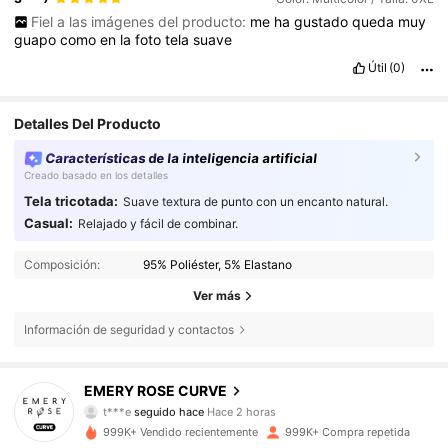
Fiel a las imágenes del producto:
me
ha
gustado
queda
muy
guapo
como
en
la
foto
tela
suave
Útil
(0)
Detalles Del Producto
Características de la inteligencia artificial
Creado basado en los detalles
Tela tricotada:
Suave textura de punto con un encanto natural.
Casual:
Relajado y fácil de combinar.
Composición:
95% Poliéster, 5% Elastano
Ver más
Información de seguridad y contactos
1M Seguidores
4,81
EMERY ROSE CURVE
t***e
seguido hace
Hace 2 horas
s***r
está navegando
999K+ Vendido recientemente
999K+ Compra repetida
1M Seguidores
4,81