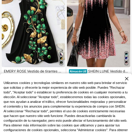
EMERY ROSE Vestido de tirantes co
SHEIN LUNE Vestido de
Almacén UE
n estampado de trébol de cuatro hoj
tirantes de verano con bloque de co
11
10
,49€
,99€
as para el Día de San Patricio, talla
lor y cuello redondo para tallas gran
Utilizamos cookies y tecnologías similares en nuestro sitio web para brindar el servicio
grande para mujer
des
que solicitas y ofrecerte la mejor experiencia de sitio web posible. Puedes "Rechazar
todo", "Aceptar todo" o establecer tu preferencia de cookies en cualquier momento a tu
elección. Al seleccionar "Aceptar todo", estableceremos todas las cookies opcionales,
que nos ayudan a analizar el tráfico, ofrecer funcionalidades mejoradas y personalizar
el contenido y los anuncios para complementar tu experiencia de compra con SHEIN.
Al seleccionar "Rechazar todo", permites el uso de cookies estrictamente necesarias
que hacen que nuestro sitio web funcione. Puedes desactivarlas cambiando la
configuración de tu navegador, pero esto puede afectar el funcionamiento del sitio web.
Para obtener más información sobre las cookies que utilizamos y para ajustar tus
configuraciones de cookies opcionales, selecciona "Administrar cookies". Para obtener