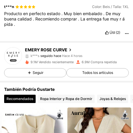
t***n
Color: Beis / Talla: 1XL
Producto
en
perfecto
estado
.
Muy
bien
embalado
.
De
muy
buena
calidad
.
Recomiendo
comprar
.
La
entrega
fue
muy
r
á
pida
.
Útil
(2)
1M Seguidores
4,81
EMERY ROSE CURVE
k***s
seguido hace
Hace 4 horas
d***3
está navegando
1M Seguidores
4,81
9.1M Vendido recientemente
6.9M Compra repetida
Seguir
Todos los artículos
1M Seguidores
4,81
También Podría Gustarte
Recomendados
Ropa Interior y Ropa de Dormir
Joyas & Relojes
1M Seguidores
4,81
1M Seguidores
4,81