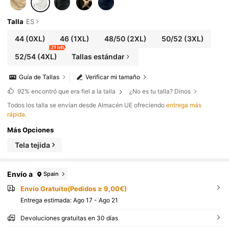
Talla
ES
44
(0XL)
46
(1XL)
48/50
(2XL)
50/52
(3XL)
29 left
52/54
(4XL)
Tallas estándar
Guía de Tallas
Verificar mi tamaño
92%
encontró que era fiel a la talla
¿No es tu talla? Dinos
Todos los talla se envían desde Almacén UE ofreciendo
entrega más
rápida
.
Más Opciones
Tela tejida
Envío a
Spain
Envío Gratuito(Pedidos ≥ 9,00€)
Entrega estimada:
Ago 17 - Ago 21
Devoluciones gratuitas en 30 días