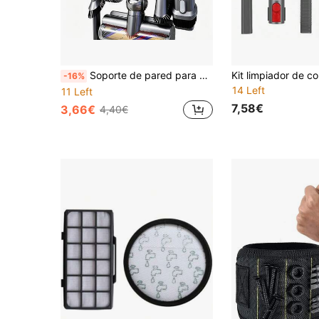
Soporte de pared para aspiradora - Ahorro de espacio, fácil de instalar, caja de almacenamiento de plástico resistente con ganchos prácticos para organización, orden y almacenamiento en el baño, ganchos prácticos
-16%
14 Left
11 Left
7,58€
3,66€
4,40€