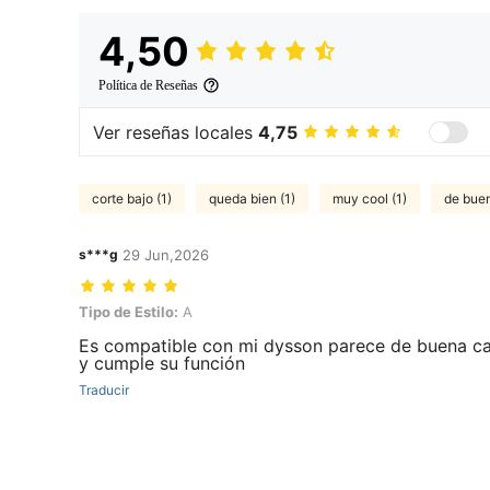
4,50
Política de Reseñas
Ver reseñas locales
4,75
corte bajo (1)
queda bien (1)
muy cool (1)
de buen
s***g
29 Jun,2026
Tipo de Estilo: A
Tipo de Estilo:
A
Es compatible con mi dysson parece de buena ca
y cumple su función
Traducir