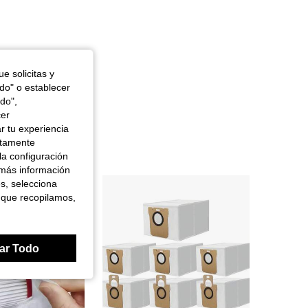
e solicitas y
odo" o establecer
do",
cer
r tu experiencia
ctamente
la configuración
 más información
es, selecciona
 que recopilamos,
ar Todo