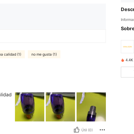
Descr
Informa
Sobre
a calidad (1)
no me gusta (1)
4.4K
lidad
Útil (0)