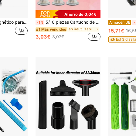
Ahorro de 0,04€
vos, Regalo de Gadget Genial para Papá, Esposo, Electricista
5/10 piezas Cartucho de filtro reutilizable y lavable para aspiradora inalámbrica de coche, material de plástico, adecuado para modelos específicos, sin batería, cartucho de filtro de esponja ciclónica, aplicable para la serie V8
-1%
Almacén UE
-
en Reutilizable Accesorios para herramientas
#1 Más vendidos
15,71€
16,5
3,03€
3,07€
Est 3 días l