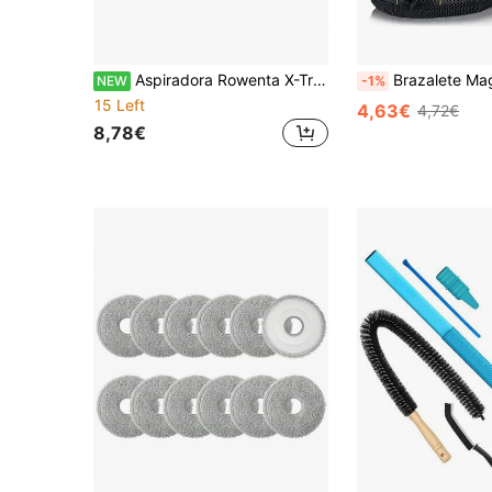
Aspiradora Rowenta X-Trem Power Cyclonic/Silence Force Cyclonic Filtro HEPA RO69xx RO6941EA RO6963EA RO6921EA RO6971EA RO6993EA, Repuesto para ZR006001
Brazalete Magnético para Herramientas para Sostener Tornillos y Cla
NEW
-1%
15 Left
4,63€
4,72€
8,78€