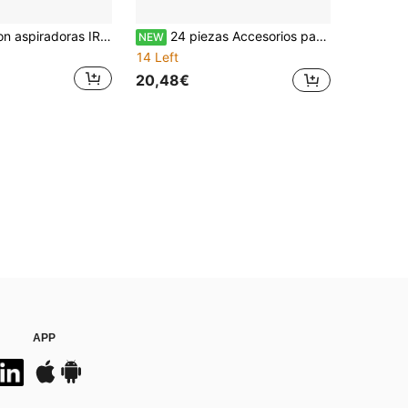
Compatible con aspiradoras IRobot COMBO J7+, incluye cepillo principal, filtro, bolsa de polvo y paño (solo serie COMBO)
24 piezas Accesorios para aspiradora L10s Pro Ultra Heat / L10s Ultra Gen 2 / X30 Ultra / L40 Ultra AE/Mova E30 Ultra, 1 cepillo principal, 6 bolsas de polvo, 6 mopas, 6 cepillos laterales, 4 filtros
NEW
14 Left
20,48€
APP