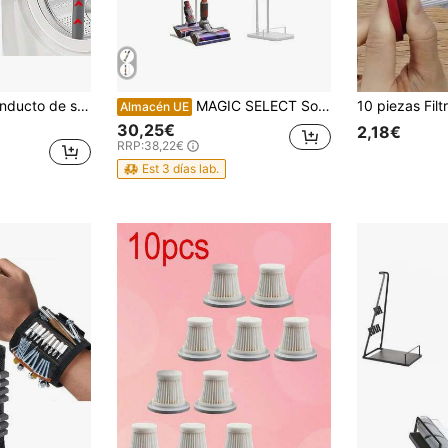
Kit limpiador de conducto de secadora con accesorio de manguera para aspiradora V15 V12 V11 V10 V8 V7 V6. Herramienta flexible de eliminación de pelusa del conducto. Limpieza de rincones y espacios
MAGIC SELECT Soporte de Aspiradora Compatible con Dyson V15 V12 V11 V10 V8 V7 V6 - DC58/ DC59/ DC62/ DC74 - Organizador de Almacenamiento de Suelo Sin perforar la Pared.
Almacén UE
30,25€
2,18€
RRP:
38,22€
Est 3 días lab.