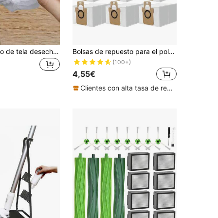
10 piezas Filtro de tela desechable para aspiradora de 7*10cm, accesorios de filtro de tela no tejida universal
Bolsas de repuesto para el polvo para Dreame L20 Ultra/ X20 Pro/ X20 Pro Plus/ L10s Ultra para Xiao Mi X10/ X10 Plus S10 Pro Robot, bolsas de vacío selladas
(100+)
4,55€
Clientes con alta tasa de repetición