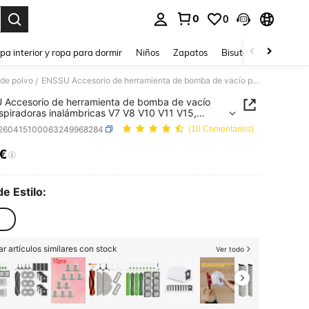
0
0
ar. Press Enter to select.
pa interior y ropa para dormir
Niños
Zapatos
Bisutería Y Accesorio
 de polvo
ENSSU Accesorio de herramienta de bomba de vacío para aspiradoras inalámbricas V7 V8 V10 V11 V15, bolsas de almacenamiento de ropa de sellado rápido, piezas de repuesto de cabezal mini
/
Accesorio de herramienta de bomba de vacío
spiradoras inalámbricas V7 V8 V10 V11 V15,
 de almacenamiento de ropa de sellado rápido,
r260415100063249968284
(10 Comentarios)
 de repuesto de cabezal mini
5€
ICE AND AVAILABILITY
de Estilo:
r artículos similares con stock
Ver todo