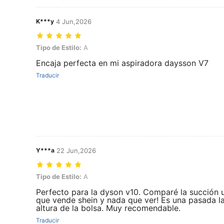
K***y
4 Jun,2026
Tipo de Estilo: A
Tipo de Estilo:
A
Encaja perfecta en mi aspiradora daysson V7
Traducir
Y***a
22 Jun,2026
Tipo de Estilo: A
Tipo de Estilo:
A
Perfecto para la dyson v10. Comparé la succión 
que vende shein y nada que ver! Es una pasada la
altura de la bolsa. Muy recomendable.
Traducir