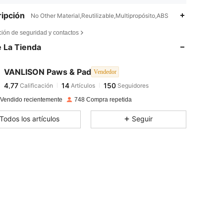
ipción
No Other Material,Reutilizable,Multipropósito,ABS
4,77
14
150
ción de seguridad y contactos
 La Tienda
4,77
14
150
VANLISON Paws & Pad
Vendedor
4,77
14
150
Calificación
Artículos
Seguidores
r***d
pagado
Hace 1 día
 Vendido recientemente
748 Compra repetida
4,77
14
150
Todos los artículos
Seguir
4,77
14
150
4,77
14
150
4,77
14
150