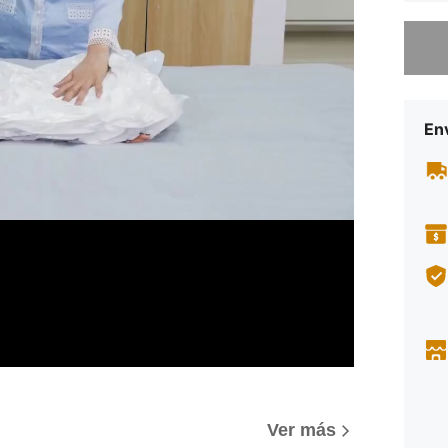
Lo sent
Env
Ver más