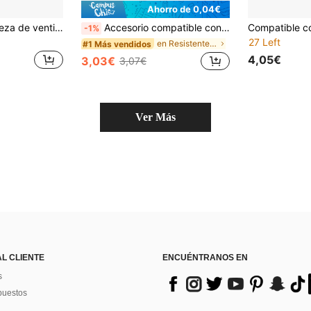
Ahorro de 0,04€
Manguera de limpieza de ventilación de secadora mejorada con ranuras para bridas; incluye 2 bridas, un cepillo para pelusas y un cepillo para ranuras. Este accesorio de manguera de aspiradora ofrece una conexión talla grande segura y sirve como herramienta de limpieza de ventilación de secadora compatible con la mayoría de las aspiradoras
Accesorio compatible con cabezal de succión 2 en 1 para aspiradora de 32 mm-35 mm de diámetro interior, boquilla plana larga, cepillo redondo, boquilla para sofá, cepillo cuadrado pequeño de PP, adaptador
-1%
27 Left
en Resistente al desgaste Accesorios para herramie
#1 Más vendidos
4,05€
3,03€
3,07€
Ver Más
AL CLIENTE
ENCUÉNTRANOS EN
s
puestos