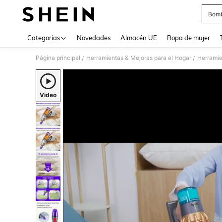
Bomba
Use up 
Categorías
Novedades
Almacén UE
Ropa de mujer
Página principal
Herramientas & Mejoras para el Hogar
Herramie
/
/
Video