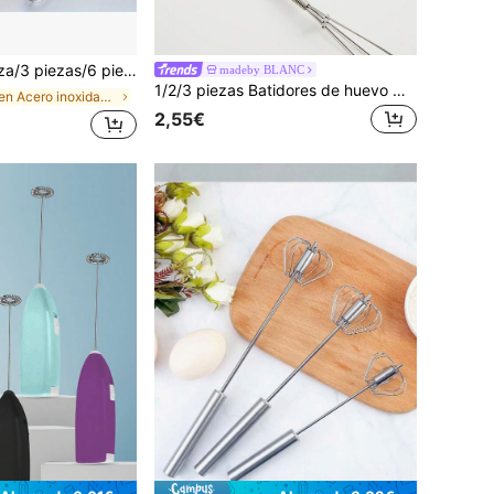
 madera sólida, Mini batidor de huevos de acero inoxidable para la cocina, batidor de alambre para batir leche, para mezclar, batir o revolver, 7.9 pulgadas
madeby BLANC
1/2/3 piezas Batidores de huevo manuales de acero inoxidable de 7 pulgadas para mezclar crema y batir huevos, utensilios esenciales para la cocina, la repostería y las vacaciones
en Acero inoxidable Batidores de huevos
2,55€