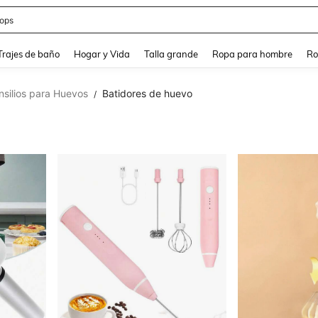
ops
and down arrow keys to navigate search Búsqueda Reciente and Buscar y Encontr
Trajes de baño
Hogar y Vida
Talla grande
Ropa para hombre
Ro
nsilios para Huevos
Batidores de huevo
/