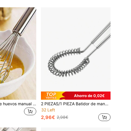
Ahorro de 0,02€
1 pieza Batidor de huevos manual de acero inoxidable, mango ergonómico antideslizante a prueba de óxido, adecuado para mezclar huevos, crema, masa, repostería, salsa, lavable y fácil de limpiar, adecuado para hornear, cocinar, desayuno, cocina del hogar, dormitorio, apartamento, panadería, cafetería, camping, RV, adecuado como regalo para mujeres, panaderos caseros, chefs, uso diario, cumpleaños, Navidad, Día de la Madre y otras festividades
2 PIEZAS/1 PIEZA Batidor de mano de primavera de acero inoxidable de 7.87 pulgadas, mini batidor de huevos y salsas para la cocina
32 Left
2,96€
2,98€