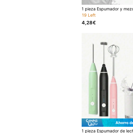
19 Left
4,28€
Ahorro d