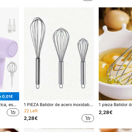
e 0,01€
Batidora eléctrica inalámbrica, espumador de leche doméstico pequeño, batidor para hornear, batidor de huevos de mano para cocina, batidora, regalo del Día de la Madre
1 PIEZA Batidor de acero inoxidable, Mezclador, Concentrador, Mezclador de cocina, Herramienta para pasteles, Batidor de huevos, Batidor de crema, Batidor de cocina mejorado, Perfecto para hornear, cocinar, mezclar harina, masa de pastel y huevos. Adecuado para mezclar, batir, revolver y batir. Ideal para cocina del hogar, entusiastas de la repostería y uso en espacios pequeños. Herramientas de repostería, Accesorios de cocina, Suministros de cocina del hogar.
22 Left
2,28€
2,28€