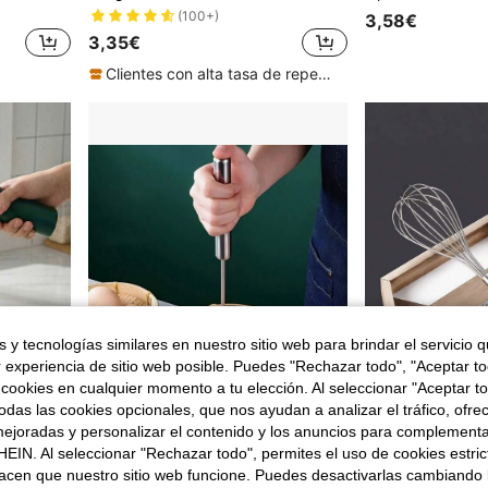
(100+)
3,58€
3,35€
Clientes con alta tasa de repetición
 y tecnologías similares en nuestro sitio web para brindar el servicio qu
r experiencia de sitio web posible. Puedes "Rechazar todo", "Aceptar t
 cookies en cualquier momento a tu elección. Al seleccionar "Aceptar to
das las cookies opcionales, que nos ayudan a analizar el tráfico, ofre
ejoradas y personalizar el contenido y los anuncios para complementa
EIN. Al seleccionar "Rechazar todo", permites el uso de cookies estri
1 pieza Batidora eléctrica inalámbrica, 3 ajustes de velocidad, recargable por USB, con 2 varillas batidoras desmontables, herramienta de repostería compacta para batir, leche, café, chocolate caliente y capuchino, utensilio de cocina, electrodoméstico de cocina
1 Pieza Batidor Semiautomático de Acero Inoxidable, Espumador, Espumador de Leche, Batidor de Matcha, Batidor, Batidor, Batidor de Huevos, Juego de Batidor de Matcha Adecuado para Mezclar en Casa, Agitar, Batir Huevos, Agitar, Batidor de Huevos Rotativo Impulsado a Mano
acen que nuestro sitio web funcione. Puedes desactivarlas cambiando 
en Acero inoxidable Batidores de huevos
#10 Más vendidos