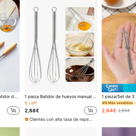
1 pieza/Set de 3 piezas Batidor de huevos con mango de madera, Mini espumador de leche de acero inoxidable para mezclar, batir o revolver, 20 cm de largo
1 pieza Batidor de huevos manual de acero inoxidable, batidor de crema, batidor de cocina multifunción, batidor pequeño, mezclador de salsa, espumador de leche, mezclador de miso, mezclador de masa, batidor de crema para hornear, utensilio de cocina, adecuado para batir, mezclar masa, batir crema, mezclar ingredientes. Adecuado para cocina doméstica, restaurante, panadería, pastelería, sala de hornear, regalo ideal para familiares, amigos, pasteleros, entusiastas de la repostería y la cocina.
6 Left
#9 Más vendidos
2,88€
2,64€
2,65€
Clientes con alta tasa de repetición