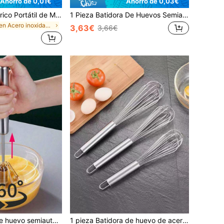
Ahorro de 0,01€
Ahorro de 0,03€
Mini Batidor Eléctrico Portátil de Mano para Cocina, Mezclador Eléctrico Inalámbrico de Alta Calidad, Espumador Eléctrico de Leche, Utensilio de Cocina Mezclador Agitador
1 Pieza Batidora De Huevos Semiautomática De Acero Inoxidable 304, Batidora De Crema, Batidora De Huevos Semiautomática De Hogar, Batidora De Huevos Rotativa Semiautomática, Batidora De Crema Rotativa Automática De Acero Inoxidable, Batidora De Huevos De Fácil Mezcla En La Cocina
en Acero inoxidable Batidores de huevos
3,63€
3,66€
1 pieza Batidor de huevo semiautomático de acero inoxidable para la preparación de alimentos en casa, adecuado para varios tipos de mezcla de alimentos, utensilios de cocina, accesorios de horneado
1 pieza Batidora de huevo de acero inoxidable huevo diariamente plata con mango largo para cocina