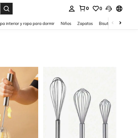
0
0
ar. Press Enter to select.
pa interior y ropa para dormir
Niños
Zapatos
Bisutería Y Accesorio