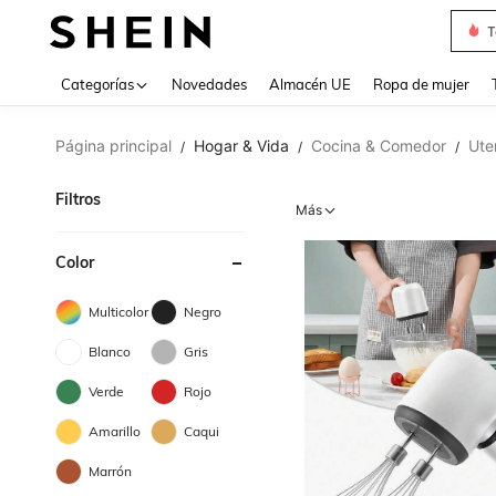
T
Use up 
Categorías
Novedades
Almacén UE
Ropa de mujer
Página principal
Hogar & Vida
Cocina & Comedor
Ute
/
/
/
Filtros
Más
Color
Multicolor
Negro
Blanco
Gris
Verde
Rojo
Amarillo
Caqui
Marrón