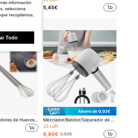
 más información
5,45€
es, selecciona
 que recopilamos,
ar Todo
Ahorro de 0,02€
2 piezas Mini Batidores de Huevos - 7/9 Pulgadas Batidores de Mano de Acero Inoxidable, Ideales para Hornear, Cocinar, Mezclar Harina, Masa de Pastel y Huevos, Compactos y Duraderos, Adecuados para Cocina Doméstica, Entusiastas de la Repostería y Espacios Pequeños
Mezclador/Batidor/Separador de claras de huevo/Agitador de café multifuncional de doble cabezal, adecuado para huevos, harina, café, leche, avena, suministros de repostería, capacidad de batería de 1200mAh, recargable por USB, eléctrico de 3 velocidades
23 Left
9,80€
9,82€