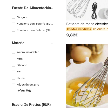
Fuente De Alimentación
Ninguno
Funciona con Batería (Bate
ría Recargable)
#3 Más vendidos
Funciona con Batería (Otra
s Baterías)
9,82€
Material
Acero Inoxidable
ABS
Silicona
PP
Hierro
Aleación de zinc
Ver Más
Escala De Precios (EUR)