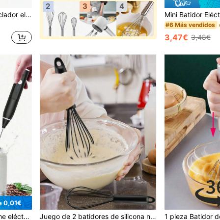
2
3
4
1 pieza Espumador y mezclador eléctrico recargable de mano, incluye batidor de acero inoxidable, 3 ajustes de velocidad, apto para café, matcha, latte, capuchino y chocolate caliente
#6 Más vendidos
3,47€
3,48€
e 0,01€
1 pieza Espumador de leche eléctrico 2 en 1, de mano con batidor de acero inoxidable y separador de yema de huevo - recargable por USB, espumador de leche con 3 velocidades ajustables, mini batidora, mezclador de bebidas para café, latte, capuchino, pastel, chocolate caliente | Portátil, puede montar crema, batir huevos, mezclar ingredientes, material de plástico, alimentado por batería de litio, utensilio de cocina
Juego de 2 batidores de silicona negros de 10 pulgadas y 12 pulgadas - Adecuado para cocinar, mezclar, batir, revolver, freír