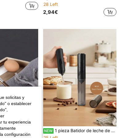
28 Left
2,94€
e solicitas y
odo" o establecer
do",
cer
r tu experiencia
ctamente
1/2/6 piezas Batidor de huevos y mezclador manual de acero inoxidable y mango de madera - No se requieren baterías, diseño de metal duradero, conveniente para hornear y cocinar, perfecto para batir y mezclar ingredientes, Batidor de huevos manual | Mezclador manual | Resistente y duradero
1 pieza Batidor de leche de mano con batería, batidor de acero inoxidable apto para leche, café con leche, café, chocolate caliente y capuchino
NEW
la configuración
25 Left