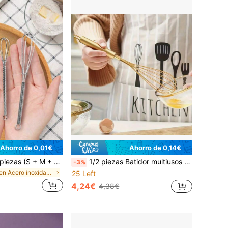
Ahorro de 0,01€
Ahorro de 0,14€
1 pieza/Set de 3 piezas (S + M + L) Mini batidor de huevos de acero inoxidable, batidor de huevos clásico para la cocina
1/2 piezas Batidor multiusos resistente al calor de acero inoxidable, batidor de huevo manual y mezclador para batir, hornear y cocinar, ideal para batir huevos, cremas, espumas y revolver - perfecto para Navidad, Acción de Gracias, Halloween, Pascua
-3%
en Acero inoxidable Batidores de huevos
25 Left
4,24€
4,38€