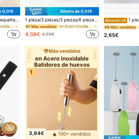
e 0,01€
Ahorro de 0,01€
1 pieza/Set de 3 piezas (Pequeña + Mediana + Grande) Batidor de huevos de acero inoxidable, herramienta pequeña de cocina para batir líquidos de huevo y montar crema, para hacer pasteles
1 pieza/2 piezas/3 piezas/6 piezas Batidor y mezclador manual de acero inoxidable con mango de madera - Sin necesidad de batería, diseño de metal duradero, fácil de hornear y cocinar, ideal para batir e integrar ingredientes, batidor de huevos | Mezclador manual | Estructura resistente, batidor de mano
1 pieza/3 piezas/6 piezas, Batidor con mango de
Almacén UE
en Acero inoxidable Batidores de huevos
en Acero inoxidable Batidores de huevos
#7 Más vendidos
#8 Más vendidos
4,58€
4,59€
2,65€
Más vendidos
en Acero inoxidable
Batidores de huevos
1
3,64€
100+ vendidos