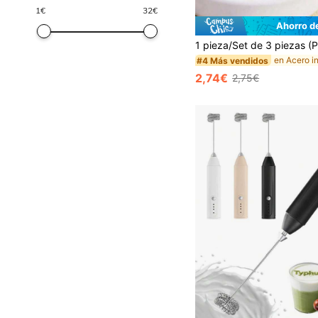
1
€
32
€
Ahorro d
#4 Más vendidos
2,74€
2,75€