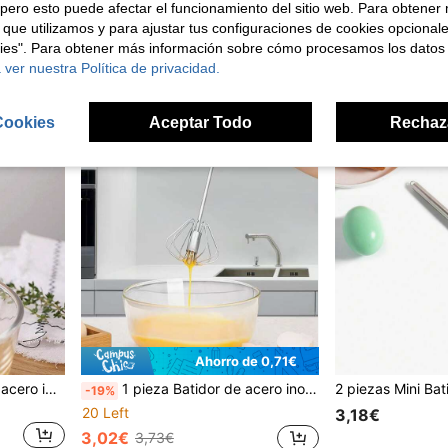
4,43€
pero esto puede afectar el funcionamiento del sitio web. Para obtener
2,85€
 que utilizamos y para ajustar tus configuraciones de cookies opcional
kies". Para obtener más información sobre cómo procesamos los datos
 ver nuestra Política de privacidad.
Cookies
Aceptar Todo
Rechaz
Ahorro de 0,71€
1 pieza Batidor manual de acero inoxidable, mini batidor para hornear, adecuado para el hogar, huevos, cocina, utensilios de cocina, alimentos, decoración, fiesta, camping, almacenamiento, playa, viaje, vacaciones
1 pieza Batidor de acero inoxidable de 10 pulgadas, batidor rotatorio de empuje manual, fabricante de espuma multifunción, batidor de mano para batir, batir y mezclar
-19%
20 Left
3,18€
3,02€
3,73€