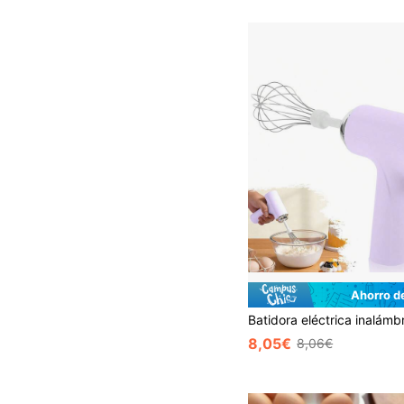
Ahorro d
8,05€
8,06€