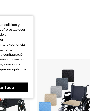
e solicitas y
odo" o establecer
do",
cer
r tu experiencia
ctamente
la configuración
 más información
es, selecciona
 que recopilamos,
ar Todo