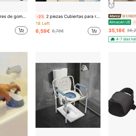
2 piezas Deslizadores de goma para andador, almohadillas antideslizantes para los pies, deslizadores universales para andador para movilidad fácil en interiores y exteriores, accesorios de ayuda para caminar duraderos y resistentes al desgaste
2 piezas Cubiertas para reposabrazos de andador, Cubiertas para reposabrazos de silla de ruedas, Almohadillas ergonómicas para brazos de andador para comodidad y soporte
UIMOS
-2%
Almacén UE
-
18 Left
35,18€
36,
6,59€
6,78€
4-7 días há