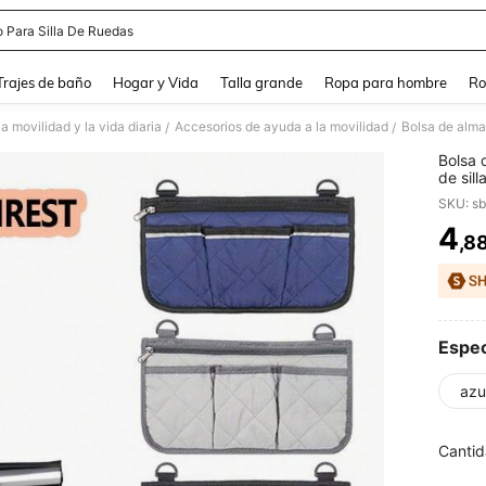
o Para Silla De Ruedas
and down arrow keys to navigate search Búsqueda Reciente and Buscar y Encontr
Trajes de baño
Hogar y Vida
Talla grande
Ropa para hombre
Ro
a movilidad y la vida diaria
Accesorios de ayuda a la movilidad
/
/
Bolsa 
de sill
multif
SKU: s
plegabl
4
,8
PR
Espec
azu
Cantid