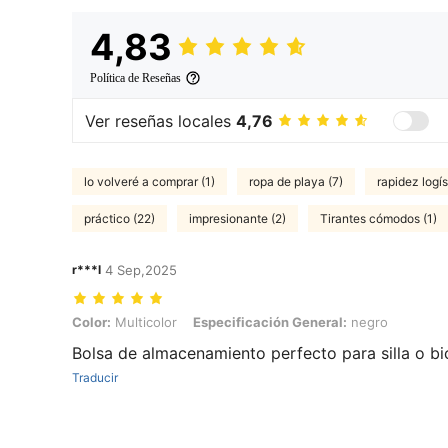
4,83
Política de Reseñas
Ver reseñas locales
4,76
lo volveré a comprar (1)
ropa de playa (7)
rapidez logís
práctico (22)
impresionante (2)
Tirantes cómodos (1)
r***l
4 Sep,2025
Color: Multicolor, Especificación General: negro
Color:
Multicolor
Especificación General:
negro
Bolsa de almacenamiento perfecto para silla o bic
Traducir