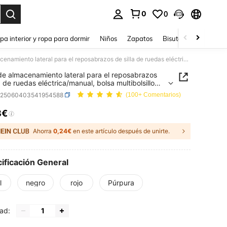
0
0
ar. Press Enter to select.
pa interior y ropa para dormir
Niños
Zapatos
Bisutería Y Accesorio
Bolsa de almacenamiento lateral para el reposabrazos de silla de ruedas eléctrica/manual, bolsa multibolsillo multifuncional para silla de ruedas, bolsa colgante plegable y portátil para silla de ruedas para salir
de almacenamiento lateral para el reposabrazos
a de ruedas eléctrica/manual, bolsa multibolsillo
uncional para silla de ruedas, bolsa colgante
b25060403541954588
(100+ Comentarios)
e y portátil para silla de ruedas para salir
8€
ICE AND AVAILABILITY
Ahorra
0,24€
en este artículo después de unirte.
ificación General
l
negro
rojo
Púrpura
ad: