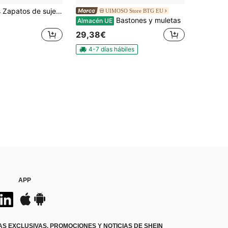
1 par 2 piezas Zapatos de sujeción para reposapiés de silla de ruedas con correas antideslizantes - Proporciona fijación segura de los pies para personas mayores y usuarios de sillas de ruedas, diseño ergonómico, tela transpirable y correas ajustables, evita deslizamientos y caídas, promueve el soporte de la postura y la estabilidad, accesorios para silla de ruedas, zapatos para el cuidado de ancianos, zapatos cómodos, construcción de zapatos duradera
UIMOSO Store BTG EU
Bastones y muletas
Almacén UE
29,38€
4-7 días hábiles
APP
S EXCLUSIVAS, PROMOCIONES Y NOTICIAS DE SHEIN