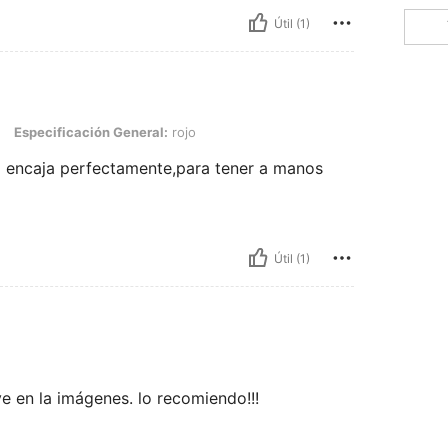
Útil (1)
ación General: rojo
Especificación General:
rojo
ya encaja perfectamente,para tener a manos
Útil (1)
e en la imágenes. lo recomiendo!!!