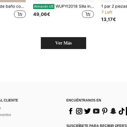
o de antideslizante para el baño, el hogar, el baño y el cuidado de ancianos, para evitar caídas
WUPYI2018 Silla inodoro con reposabrazos y altura regulable (capacidad de hasta 150 kg) – Silla plegable multifuncional para personas mayores y embarazadas | Silla de ducha + ayuda para el inodoro + silla de noche | Patas de goma antideslizantes y cuña extraíble (ajustable de 65 a 75 cm)
Almacén UE
7 Left
49,06€
13,17€
Ver Más
AL CLIENTE
ENCUÉNTRANOS EN
s
puestos
SUSCRÍBETE PARA RECIBIR OFERTA