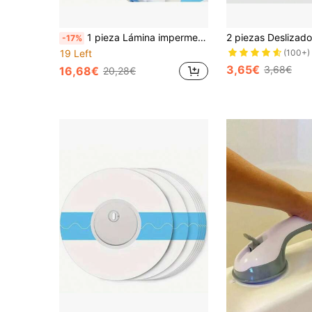
1 pieza Lámina impermeable y de fácil agarre para personas mayores y discapacitadas - Diseño enrollable duradero y sin olor para levantar y deslizar
-17%
(100+)
19 Left
3,65€
3,68€
16,68€
20,28€