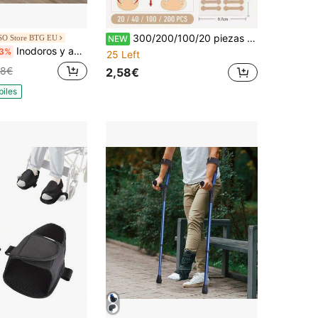
300/200/100/20 piezas Parches de corrección de uñas enrolladas, adecuados para la reparación de uñas enrolladas, parches de corrección de uñas, herramientas de cuidado de los pies
O Store BTG EU
NEW
Inodoros y accesorios para inodoros
3%
25 Left
28€
2,58€
biles