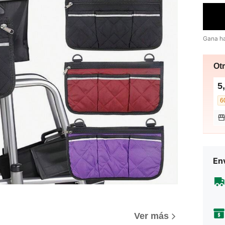
Gana h
Ot
5
6
Env
Ver más