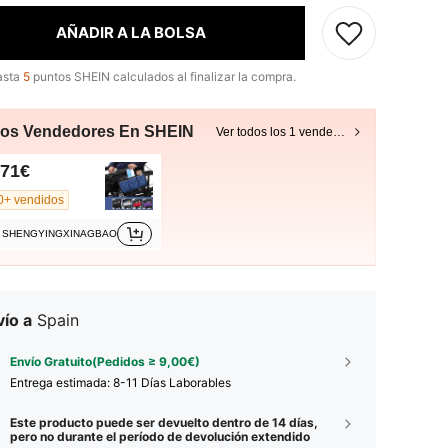
AÑADIR A LA BOLSA
asta
5
puntos SHEIN calculados al finalizar la compra.
ros Vendedores En SHEIN
Ver todos los 1 vendedores
,71€
0+ vendidos
SHENGYINGXINAGBAO
ío a
Spain
Envío Gratuito(Pedidos ≥ 9,00€)
Entrega estimada:
8-11 Días Laborables
Este producto puede ser devuelto dentro de 14 días,
pero no durante el período de devolución extendido