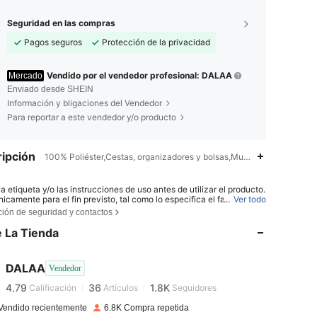
Seguridad en las compras
Pagos seguros
Protección de la privacidad
Vendido por el vendedor profesional: DALAA
Mercado
Enviado desde SHEIN
Información y bligaciones del Vendedor
Para reportar a este vendedor y/o producto
ipción
100% Poliéster,Cestas, organizadores y bolsas,Multicolor
la etiqueta y/o las instrucciones de uso antes de utilizar el producto.
icamente para el fin previsto, tal como lo especifica el fabricante.
...
Ver todo
4,79
36
1.8K
ce el producto si está dañado, contaminado, presenta fallas o tiene
ción de seguridad y contactos
cto anormal. Consérvelo en las condiciones indicadas en la etiquet
éngalo fuera del alcance de los niños.
 La Tienda
4,79
36
1.8K
DALAA
Vendedor
4,79
36
1.8K
Calificación
Artículos
Seguidores
Vendido recientemente
6.8K Compra repetida