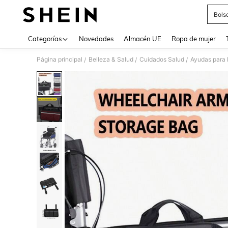
Bols
Use up 
Categorías
Novedades
Almacén UE
Ropa de mujer
Página principal
Belleza & Salud
Cuidados Salud
Ayudas para l
/
/
/