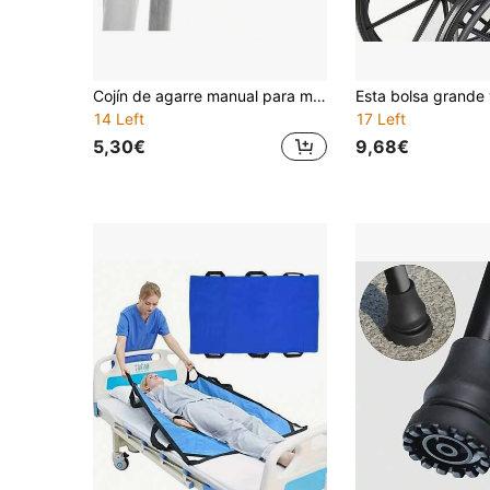
Cojín de agarre manual para muletas - Funda de espuma de goma ergonómica para comodidad y soporte
14 Left
17 Left
5,30€
9,68€