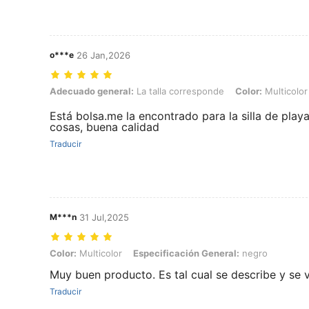
o***e
26 Jan,2026
Adecuado general: La talla corresponde, Color: Multicolor, Especific
Adecuado general:
La talla corresponde
Color:
Multicolor
Está bolsa.me la encontrado para la silla de pla
cosas, buena calidad
Traducir
M***n
31 Jul,2025
Color: Multicolor, Especificación General: negro
Color:
Multicolor
Especificación General:
negro
Muy buen producto. Es tal cual se describe y se v
Traducir