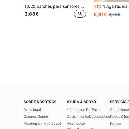
10/20 parches para sensores Freestyle y Libre 3: resistentes al agua, duración de 14 días, baja alergenicidad, sin látex
1 Agarradera de baño con ventosa antideslizante, asistencia de para bañera, puerta de vidrio y ventana. Barra de apoy
-1%
3,68€
6,91€
6,98€
SOBRE NOSOTROS
AYUDA & APOYO
SERVICIO 
Aviso legal
Información De Envío
Contácteno
Quienes Somos
Desistimiento/Devoluciones
Pagos & Im
Responsabilidad Social
Reembolso
Puntos