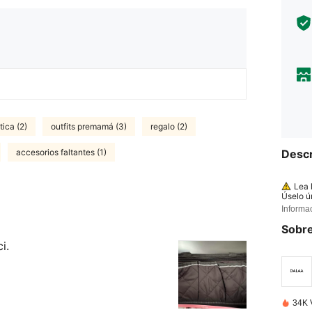
tica (2)
outfits premamá (3)
regalo (2)
accesorios faltantes (1)
Descr
Lea 
Úselo ún
No utili
Informa
un aspe
a. Mant
Sobre
i.
34K 