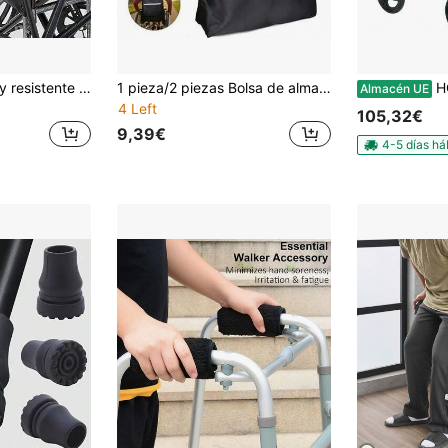
Esta bolsa grande y resistente al agua para reposabrazos de silla de ruedas para exteriores es adecuada para respaldos de sillas de ruedas eléctricas, perfecta para viajes o uso diario. Proporciona un amplio espacio para almacenar artículos esenciales (teléfonos, botellas de agua, medicamentos), mientras...
1 pieza/2 piezas Bolsa de almacenamiento para respaldo de silla de ruedas con tira reflectante negra pura, bolsa de almacenamiento colgante para scooter de movilidad, bolsa de transporte accesorio para andador, almacenamiento personal para paseos al aire libre en el parque, organizador de artículos personales para viajes cortos, almacenamiento de equipo de rehabilitación en el hogar, la tira reflectante mejora la visibilidad en viajes nocturnos, correas ajustables se adaptan a múltiples respaldos de sillas de ruedas, plegable y ligero ahorra espacio, adecuado para personas con movilidad limitada, se puede usar como un regalo atento
HOMC
Almacén UE
4 Left
105,32€
9,39€
4-5 días há