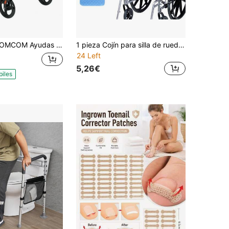
OM Ayudas para la movilidad, sillas de ruedas
1 pieza Cojín para silla de ruedas, almohadilla para incontinencia de ancianos, absorbente y transpirable, impermeable y a prueba de fugas, almohadilla de cuidado de unicolor, silla de ruedas/silla de comedor/asiento de coche, unisex, adecuado para personas de mediana edad, ancianos, personas con discapacidad, todas las estaciones, regalo perfecto para vacaciones.
24 Left
5,26€
biles