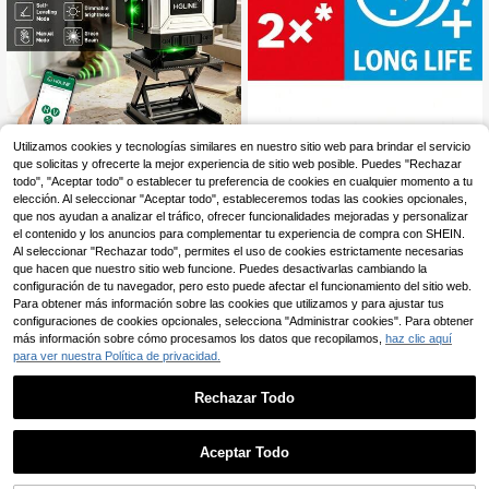
bosch
Utilizamos cookies y tecnologías similares en nuestro sitio web para brindar el servicio
ONEVAN Nivel láser 4D
Almacén UE
que solicitas y ofrecerte la mejor experiencia de sitio web posible. Puedes "Rechazar
Bosch 1x Hoja de sierra
Almacén UE
de 16 líneas, nivel láser de línea ver
circular con cable EXPERT Wood pa
57
todo", "Aceptar todo" o establecer tu preferencia de cookies en cualquier momento a tu
10 Left
,48€
de horizontal y vertical de 360 grad
ra sierra de mesa (para Madera blan
elección. Al seleccionar "Aceptar todo", estableceremos todas las cookies opcionales,
87
os, herramienta de nivelación y me
,99€
da, Madera dura, Ø mm, Profession
que nos ayudan a analizar el tráfico, ofrecer funcionalidades mejoradas y personalizar
dición automática
RRP: 92,62€
al Accesorios Sierra circular de ban
el contenido y los anuncios para complementar tu experiencia de compra con SHEIN.
co con cable)
4-7 días hábiles
Envío gratuito
Al seleccionar "Rechazar todo", permites el uso de cookies estrictamente necesarias
que hacen que nuestro sitio web funcione. Puedes desactivarlas cambiando la
configuración de tu navegador, pero esto puede afectar el funcionamiento del sitio web.
Para obtener más información sobre las cookies que utilizamos y para ajustar tus
configuraciones de cookies opcionales, selecciona "Administrar cookies". Para obtener
más información sobre cómo procesamos los datos que recopilamos,
haz clic aquí
para ver nuestra Política de privacidad.
Rechazar Todo
1
0
Aceptar Todo
ONEVAN Niveles láser 4
Almacén UE
D de 16 líneas, nivel láser de línea v
63