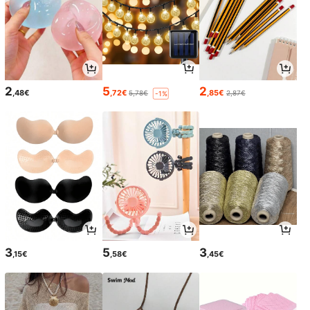
2
5
2
,48€
,72€
,85€
5,78€
2,87€
-1%
3
5
3
,15€
,58€
,45€