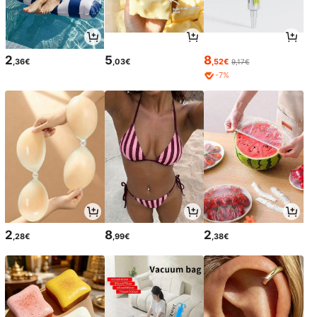
2
5
8
,36€
,03€
,52€
9,17€
-7%
2
8
2
,28€
,99€
,38€