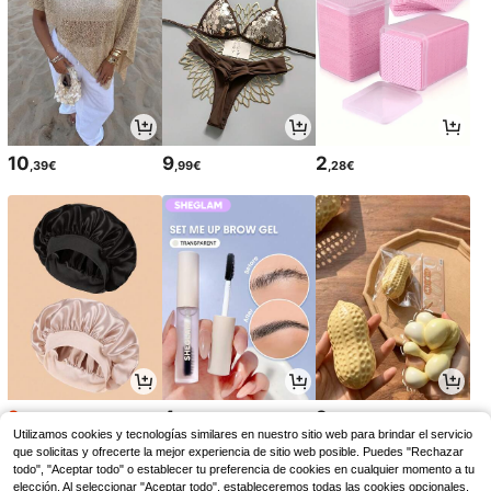
10
9
2
,39€
,99€
,28€
2
4
2
,73€
,58€
,58€
2,75€
Utilizamos cookies y tecnologías similares en nuestro sitio web para brindar el servicio
que solicitas y ofrecerte la mejor experiencia de sitio web posible. Puedes "Rechazar
todo", "Aceptar todo" o establecer tu preferencia de cookies en cualquier momento a tu
elección. Al seleccionar "Aceptar todo", estableceremos todas las cookies opcionales,