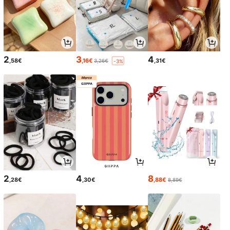
2
3
4
,58€
,16€
,31€
3,26€
-3%
2
4
8
,28€
,30€
,88€
8,89€