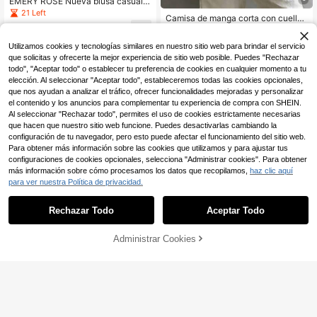
EMERY ROSE Nueva blusa casual d
e manga corta con cuello en V para
21 Left
Camisa de manga corta con cuello
ir al trabajo, diseño minimalista para
9
de moda para mujer, top sin mangas
mujeres
10
,49€
,83€
versátil y holgado casual para ir al t
Utilizamos cookies y tecnologías similares en nuestro sitio web para brindar el servicio
rabajo, unicolor con botones delant
eros blanco de verano, estilo Office
que solicitas y ofrecerte la mejor experiencia de sitio web posible. Puedes "Rechazar
Siren, de la oficina al fin de semana
todo", "Aceptar todo" o establecer tu preferencia de cookies en cualquier momento a tu
elección. Al seleccionar "Aceptar todo", estableceremos todas las cookies opcionales,
que nos ayudan a analizar el tráfico, ofrecer funcionalidades mejoradas y personalizar
el contenido y los anuncios para complementar tu experiencia de compra con SHEIN.
Al seleccionar "Rechazar todo", permites el uso de cookies estrictamente necesarias
que hacen que nuestro sitio web funcione. Puedes desactivarlas cambiando la
configuración de tu navegador, pero esto puede afectar el funcionamiento del sitio web.
Para obtener más información sobre las cookies que utilizamos y para ajustar tus
configuraciones de cookies opcionales, selecciona "Administrar cookies". Para obtener
más información sobre cómo procesamos los datos que recopilamos,
haz clic aquí
para ver nuestra Política de privacidad.
Rechazar Todo
Aceptar Todo
Administrar Cookies
AÑADIR A LA BOLSA