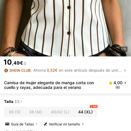
1/9
10
,49€
Ahorra
0,52€
en este artículo después de unirte.
Camisa de mujer elegante de manga corta con
4,00
cuello y rayas, adecuada para el verano
(6)
Talla
ES
2 left
36
(S)
38
(M)
40/42
(L)
44
(XL)
Guía de Tallas
Verificar mi tamaño