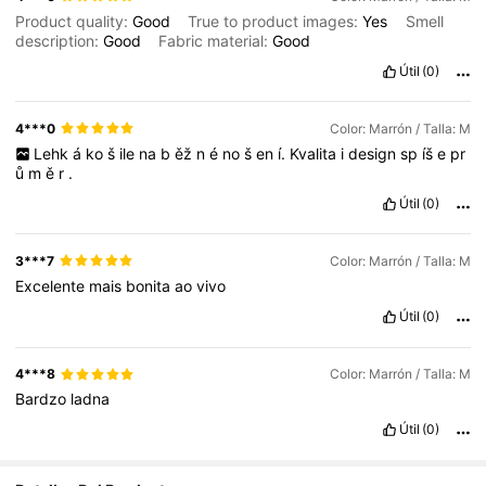
Product quality:
Good
True to product images:
Yes
Smell
description:
Good
Fabric material:
Good
Útil
(0)
4***0
Color: Marrón / Talla: M
Lehk
á
ko
š
ile
na
b
ěž
n
é
no
š
en
í.
Kvalita
i
design
sp
íš
e
pr
ů
m
ě
r
.
Útil
(0)
3***7
Color: Marrón / Talla: M
Excelente
mais
bonita
ao
vivo
Útil
(0)
4***8
Color: Marrón / Talla: M
Bardzo
ladna
Útil
(0)