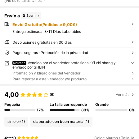
¿No es tu talla? Dinos
Envío a
Spain
Envío Gratuito(Pedidos ≥ 9,00€)
Entrega estimada:
8-11 Días Laborables
Devoluciones gratuitas en 30 días
Pagos seguros · Protección de la privacidad
Vendido por el vendedor profesional: Yi zhi shang y
Mercado
enviado por SHEIN
Información y bligaciones del Vendedor
Para reportar a este vendedor y/o producto
4,00
(6)
Ver más
Pequeña
La talla corresponde
Grande
17%
83%
0%
sin olor
(1)
elaborado con buen material
(1)
4***0
Color: Marrón / Talla: M