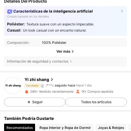
Detalles Del Producto
Características de la inteligencia artificial
Creado basado en los detalles
Poliéster:
Textura suave con un aspecto impecable.
Casual:
Un look casual con un encanto natural.
Composición:
100% Poliéster
Ver más
Información de seguridad y contactos
923 Seguidores
4,72
Yi zhi shang
a***e
está navegando
Vendedor
923 Seguidores
4,72
28K+ Vendido recientemente
1K+ Compra repetida
Seguir
Todos los artículos
923 Seguidores
4,72
También Podría Gustarte
Recomendados
Ropa Interior y Ropa de Dormir
Joyas & Relojes
923 Seguidores
4,72