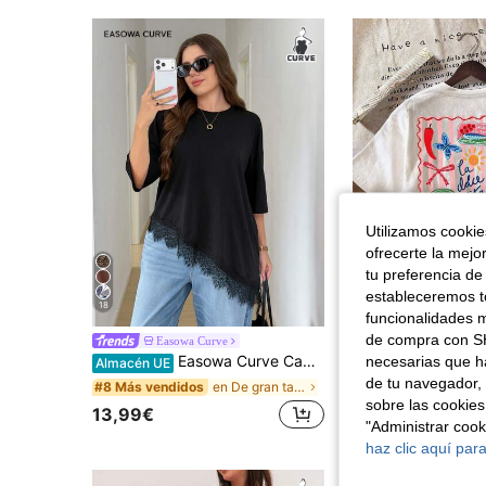
Utilizamos cookies
ofrecerte la mejo
tu preferencia de
estableceremos to
18
funcionalidades m
de compra con SH
Camiseta gráfica de verano con rayas, langosta, fruta
Easowa Curve
Almacén UE
Easowa Curve Camiseta casual de uso diario versátil con dobladillo asimétrico y adorno de encaje para mujer de talla grande
necesarias que h
Almacén UE
#5 Más vendidos
de tu navegador, 
en De gran tamaño Camisetas de talla grande
#8 Más vendidos
10,99€
sobre las cookies
13,99€
"Administrar coo
haz clic aquí para