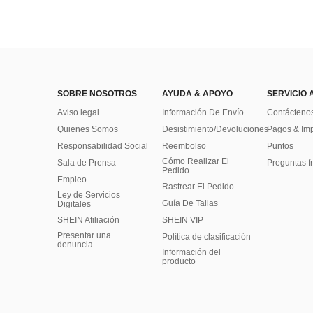
SOBRE NOSOTROS
AYUDA & APOYO
SERVICIO 
Aviso legal
Información De Envío
Contácteno
Quienes Somos
Desistimiento/Devoluciones
Pagos & Im
Responsabilidad Social
Reembolso
Puntos
Cómo Realizar El
Sala de Prensa
Preguntas f
Pedido
Empleo
Rastrear El Pedido
Ley de Servicios
Guía De Tallas
Digitales
SHEIN Afiliación
SHEIN VIP
Presentar una
Política de clasificación
denuncia
​Información del
producto