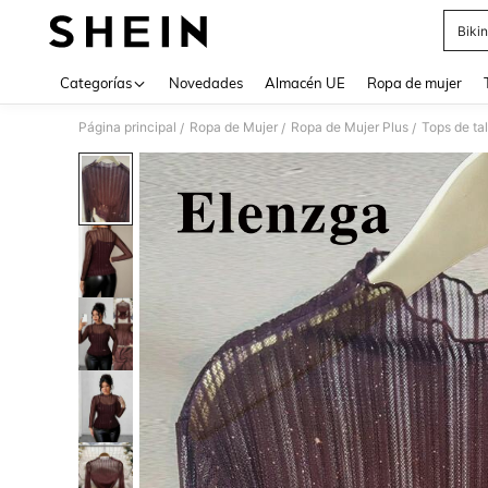
Bikin
Use up 
Categorías
Novedades
Almacén UE
Ropa de mujer
Página principal
Ropa de Mujer
Ropa de Mujer Plus
Tops de ta
/
/
/