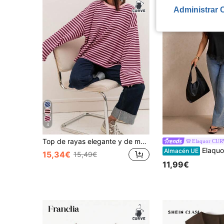
Administrar 
4
Top de rayas elegante y de moda para mujer de talla grande, nuevo lanzamiento, adecuado para uso diario, brunch, todas las estaciones, color rosa
Elaquor CU
Elaquor Camiseta casual de talla grande pa
Almacén UE
15,34€
15,49€
11,99€