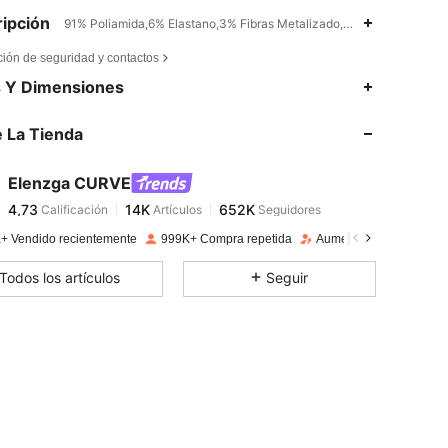
ipción
91% Poliamida,6% Elastano,3% Fibras Metalizado,Acaracolado,Liso
ción de seguridad y contactos
4,73
14K
652K
s Y Dimensiones
 La Tienda
4,73
14K
652K
Elenzga CURVE
4,73
14K
652K
Calificación
Artículos
Seguidores
v***s
pagado
Hace 1 día
+ Vendido recientemente
999K+ Compra repetida
Aumento de seguidore
4,73
14K
652K
Todos los artículos
Seguir
4,73
14K
652K
4,73
14K
652K
4,73
14K
652K