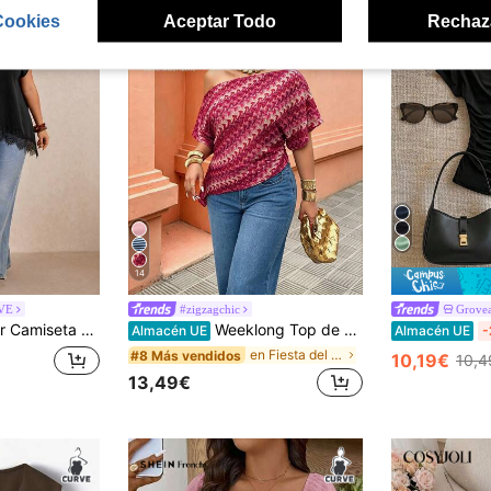
Cookies
Aceptar Todo
Rechaz
14
RVE
#zigzagchic
Grove
ra mujer de unicolor, cuello redondo, manga corta y dobladillo de encaje
Weeklong Top de cintura con textura de dopamina y rayas de colores, hombro asimétrico, top de rayas de moda resort, top para vacaciones en la playa, ropa casual para la hora del té
Almacén UE
Almacén UE
-
en Fiesta del té Tops de talla grande
#8 Más vendidos
10,19€
10,4
13,49€