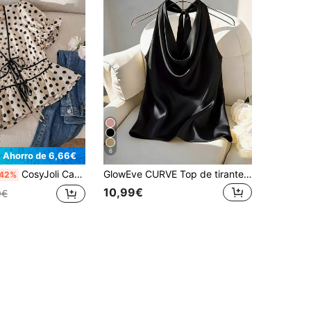
6
Ahorro de 6,66€
CosyJoli Camisa de manga corta con nudo delantero y lunares para mujer de talla grande
GlowEve CURVE Top de tirantes finos sin espalda estilo elegante casual de vacaciones de verano para mujer talla grande
42%
10,99€
9€