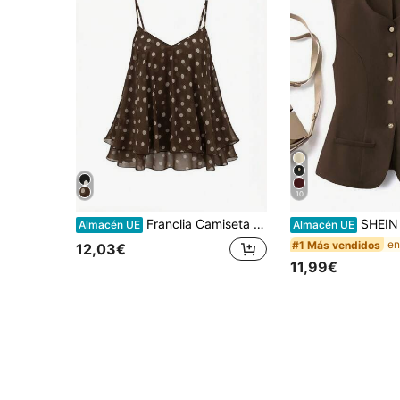
10
Franclia Camiseta de tirantes casual con estampado de lunares para mujer de talla grande
SHEIN Clasi Camiseta sin mangas ele
Almacén UE
Almacén UE
#1 Más vendidos
12,03€
11,99€