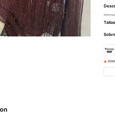
Descr
Informa
Talla
Sobre
999K
ron