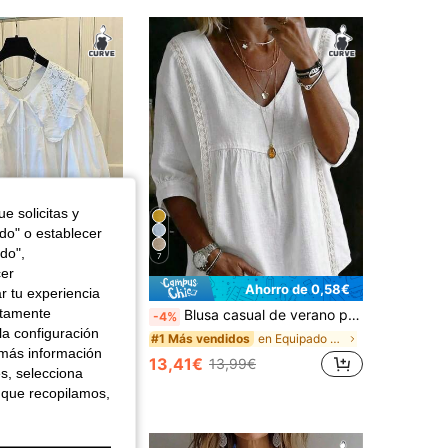
4,73
14K
652K
4,73
14K
652K
4,73
14K
652K
e solicitas y
odo" o establecer
do",
7
cer
Ahorro de 0,58€
r tu experiencia
ctamente
ii Blusa versátil de manga larga holgada con cuello Peter Pan, top para mujer talla grande color blanco
Blusa casual de verano para mujer talla grande, blanca, cuello en V, manga corta, con ribete de encaje, tejido plano, ajuste regular
-4%
la configuración
en Equipado Tops de mujer de talla grande
#1 Más vendidos
 más información
13,41€
13,99€
es, selecciona
 que recopilamos,