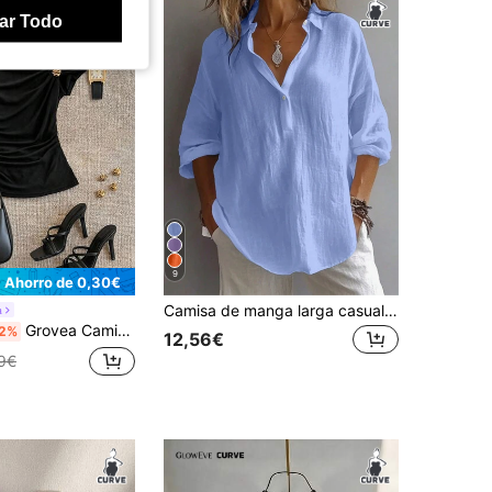
ar Todo
9
Ahorro de 0,30€
Camisa de manga larga casual de unicolor para mujer talla grande, manga obispo, blusa de ajuste regular, abotonada diaria de primavera
a
Grovea Camiseta de manga corta asimétrica elegante y casual para mujer de talla grande
2%
12,56€
9€