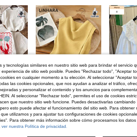
 y tecnologías similares en nuestro sitio web para brindar el servicio qu
r experiencia de sitio web posible. Puedes "Rechazar todo", "Aceptar t
 cookies en cualquier momento a tu elección. Al seleccionar "Aceptar to
das las cookies opcionales, que nos ayudan a analizar el tráfico, ofre
5
ejoradas y personalizar el contenido y los anuncios para complementa
EIN. Al seleccionar "Rechazar todo", permites el uso de cookies estri
s, para vacaciones, para mujer, talla grande, cuello redondo, manga corta, color blanco
Linhara Blusa sin mangas de talla grande, nueva, de tela ligera similar al lino, con cintura ceñida y cinturón, ajuste estilizante para verano
Almacén UE
acen que nuestro sitio web funcione. Puedes desactivarlas cambiando 
en Perder Camisetas de talla grande
16,54€
9,99€
pero esto puede afectar el funcionamiento del sitio web. Para obtener
 que utilizamos y para ajustar tus configuraciones de cookies opcional
kies". Para obtener más información sobre cómo procesamos los datos
 ver nuestra Política de privacidad.