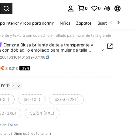
0
0
ar. Press Enter to select.
pa interior y ropa para dormir
Niños
Zapatos
Bisutería Y Accesorio
arente y textura con dobladillo enrollado para mujer de talla grande
Elenzga Blusa brillante de tela transparente y
a con dobladillo enrollado para mujer de talla
e
z260103161401539707198
0€
-39%
ICE AND AVAILABILITY
8,21€
ES Talla
(0XL)
46 (1XL)
48/50 (2XL)
52 (3XL)
52/54 (4XL)
a de Tallas
u talla? Dime cuál es tu talla