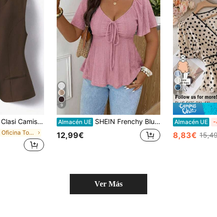
6
9
gante, refinada y versátil de color albaricoque en talla grande
SHEIN Frenchy Blusa elegante para mujer de talla grande, color rosa empolvado, de verano, linda para uso diario, cuello en V, textura, manga corta con volantes, cintura ceñida y diseño de lazo delantero, top para ir al trabajo
Almacén UE
Almacén UE
-
en Oficina Tops de talla grande
12,99€
8,83€
15,4
Ver Más