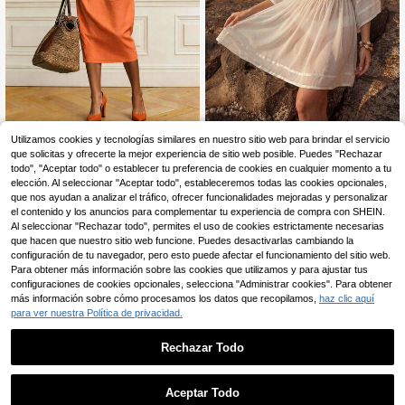
Vestido de verano elega
Swim Chiccia
Almacén UE
Utilizamos cookies y tecnologías similares en nuestro sitio web para brindar el servicio
nte de unicolor, casual, con bolsillo
24
que solicitas y ofrecerte la mejor experiencia de sitio web posible. Puedes "Rechazar
Swim Chiccia Vestido mini casual d
,64€
dividido y decoración de botones p
e fiesta con pliegues y decoración
todo", "Aceptar todo" o establecer tu preferencia de cookies en cualquier momento a tu
19
ara el escenario y los conciertos
,49€
de lazo en unicolor para mujer
elección. Al seleccionar "Aceptar todo", estableceremos todas las cookies opcionales,
que nos ayudan a analizar el tráfico, ofrecer funcionalidades mejoradas y personalizar
el contenido y los anuncios para complementar tu experiencia de compra con SHEIN.
Al seleccionar "Rechazar todo", permites el uso de cookies estrictamente necesarias
que hacen que nuestro sitio web funcione. Puedes desactivarlas cambiando la
configuración de tu navegador, pero esto puede afectar el funcionamiento del sitio web.
Para obtener más información sobre las cookies que utilizamos y para ajustar tus
configuraciones de cookies opcionales, selecciona "Administrar cookies". Para obtener
más información sobre cómo procesamos los datos que recopilamos,
haz clic aquí
para ver nuestra Política de privacidad.
Rechazar Todo
Aceptar Todo