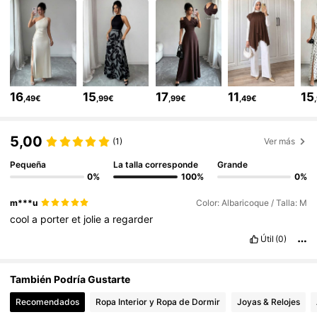
3M Seguidores
4,77
3M Seguidores
4,77
16
15
17
11
15
,49€
,99€
,99€
,49€
3M Seguidores
4,77
5,00
(1)
Ver más
3M Seguidores
Pequeña
La talla corresponde
Grande
4,77
0%
100%
0%
m***u
Color: Albaricoque / Talla: M
3M Seguidores
4,77
cool
a
porter
et
jolie
a
regarder
Útil
(0)
3M Seguidores
4,77
También Podría Gustarte
Recomendados
Ropa Interior y Ropa de Dormir
Joyas & Relojes
3M Seguidores
4,77