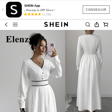
SHEIN App
×
CONSEGUIR
¡ Descarga la APP Ahora !
(1,350)