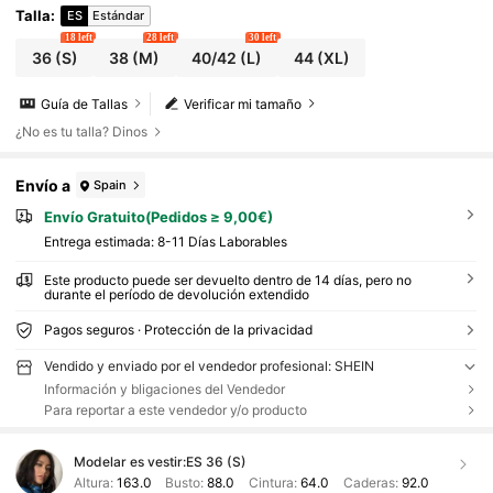
Talla
:
ES
Estándar
18 left
28 left
30 left
36
(S)
38
(M)
40/42
(L)
44
(XL)
Guía de Tallas
Verificar mi tamaño
¿No es tu talla? Dinos
Envío a
Spain
Envío Gratuito(Pedidos ≥ 9,00€)
Entrega estimada:
8-11 Días Laborables
Este producto puede ser devuelto dentro de 14 días, pero no
durante el período de devolución extendido
Pagos seguros · Protección de la privacidad
Vendido y enviado por el vendedor profesional: SHEIN
Información y bligaciones del Vendedor
Para reportar a este vendedor y/o producto
Modelar es vestir:
ES 36 (S)
Altura:
163.0
Busto:
88.0
Cintura:
64.0
Caderas:
92.0