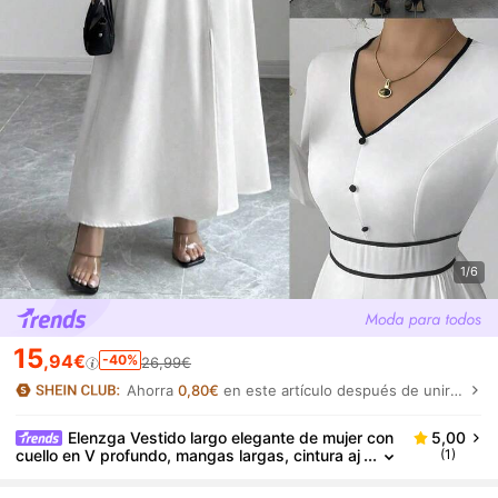
1/6
15
,94€
-40%
26,99€
Ahorra
0,80€
en este artículo después de unirte.
Elenzga Vestido largo elegante de mujer con
5,00
cuello en V profundo, mangas largas, cintura aj
(1)
ustada y decoración de botones en color albari
coque y negro, para primavera/otoño