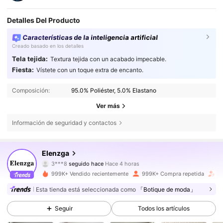
Detalles Del Producto
Características de la inteligencia artificial
Creado basado en los detalles
Tela tejida:
Textura tejida con un acabado impecable.
Fiesta:
Vístete con un toque extra de encanto.
Composición:
95.0% Poliéster, 5.0% Elastano
Ver más
Información de seguridad y contactos
3M Seguidores
4,77
Elenzga
3***8
seguido hace
Hace 4 horas
c***3
está navegando
3M Seguidores
4,77
999K+ Vendido recientemente
999K+ Compra repetida
A
Esta tienda está seleccionada como
「Botique de moda」
3M Seguidores
4,77
Seguir
Todos los artículos