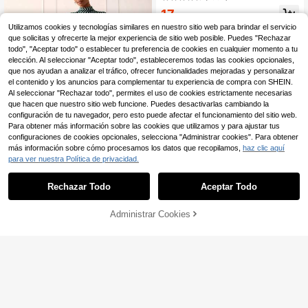
17
,32€
17,49€
Utilizamos cookies y tecnologías similares en nuestro sitio web para brindar el servicio
que solicitas y ofrecerte la mejor experiencia de sitio web posible. Puedes "Rechazar
todo", "Aceptar todo" o establecer tu preferencia de cookies en cualquier momento a tu
elección. Al seleccionar "Aceptar todo", estableceremos todas las cookies opcionales,
que nos ayudan a analizar el tráfico, ofrecer funcionalidades mejoradas y personalizar
el contenido y los anuncios para complementar tu experiencia de compra con SHEIN.
Al seleccionar "Rechazar todo", permites el uso de cookies estrictamente necesarias
que hacen que nuestro sitio web funcione. Puedes desactivarlas cambiando la
configuración de tu navegador, pero esto puede afectar el funcionamiento del sitio web.
Para obtener más información sobre las cookies que utilizamos y para ajustar tus
configuraciones de cookies opcionales, selecciona "Administrar cookies". Para obtener
más información sobre cómo procesamos los datos que recopilamos,
haz clic aquí
para ver nuestra Política de privacidad.
Rechazar Todo
Aceptar Todo
Lilora
Lilora Vestido largo eleg
Almacén UE
ante para mujer, vestido elegante y
#5 Más vendidos
en Impresión por todas partes Vestidos largos
Administrar Cookies
AÑADIR A LA BOLSA
versátil de alta moda, adecuado par
11
15
a ir al trabajo, salidas casuales diari
,49€
as, reuniones, citas, fiestas, ocio, sa
#encuentroelegante
lidas, vacaciones, verano, viajes de
Faunlyn Vestido de vera
Almacén UE
vacaciones
no de manga corta en unicolor para
(1000+)
mujer con cuello redondo
12
,37€
12,49€