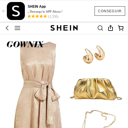
SHEIN App
×
CONSEGUIR
¡ Descarga la APP Ahora !
(1,350)