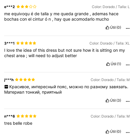
e***2
Color: Dorado / Talla: L
me
equivoqu
é
de
talla
y
me
queda
grande
,
ademas
hace
bochas
con
el
cintur
ó
n
,
hay
que
acomodarlo
mucho
Útil
(0)
3***1
Color: Dorado / Talla: XL
I
love
the
idea
of
this
dress
but
not
sure
how
it
is
sitting
on
my
chest
area
;
will
need
to
adjust
better
Útil
(1)
j***h
Color: Dorado / Talla: M
Красивое,
интересный
пояс,
можно
по
разному
завязать.
Материал
тонкий,
приятный
Útil
(3)
n***6
Color: Dorado / Talla: M
tres
belle
robe
Útil
(0)