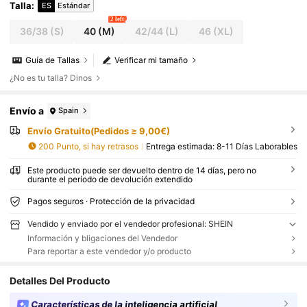
Talla
:
ES
Estándar
2 left
36/38
(S)
40
(M)
42/44
(L)
46
(XL)
Guía de Tallas
Verificar mi tamaño
¿No es tu talla? Dinos
Envío a
Spain
Envío Gratuito(Pedidos ≥ 9,00€)
200 Punto, si hay retrasos
Entrega estimada:
8-11 Días Laborables
Este producto puede ser devuelto dentro de 14 días, pero no
durante el período de devolución extendido
Pagos seguros · Protección de la privacidad
Vendido y enviado por el vendedor profesional: SHEIN
Información y bligaciones del Vendedor
Para reportar a este vendedor y/o producto
Detalles Del Producto
Características de la inteligencia artificial