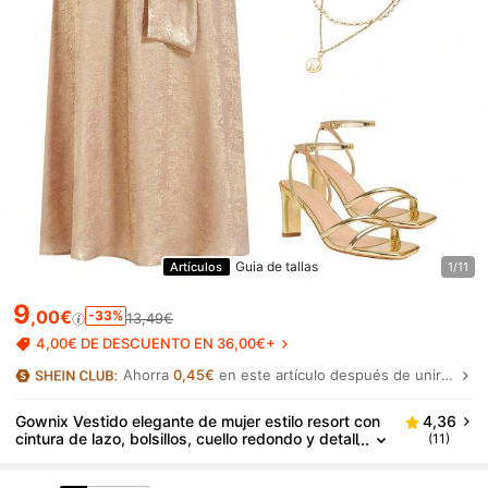
Guia de tallas
Artículos
1/11
9
,00€
-33%
13,49€
4,00€ DE DESCUENTO EN 36,00€+
Ahorra
0,45€
en este artículo después de unirte.
Gownix Vestido elegante de mujer estilo resort con
4,36
cintura de lazo, bolsillos, cuello redondo y detall
(11)
es de lentejuelas doradas, corte evasé, para pri
mavera/verano