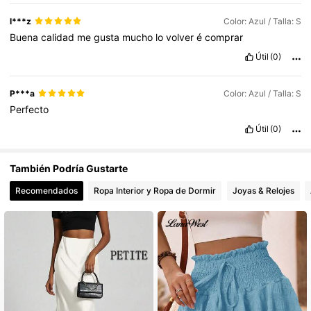
l***z
Color: Azul / Talla: S
Buena
calidad
me
gusta
mucho
lo
volver
é
comprar
Útil
(0)
P***a
Color: Azul / Talla: S
Perfecto
Útil
(0)
También Podría Gustarte
Recomendados
Ropa Interior y Ropa de Dormir
Joyas & Relojes