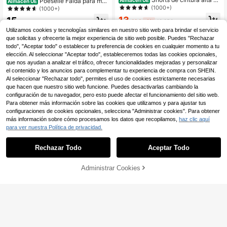
Poéselle Falda para muj
Almacén UE
Almacén UE
unicolor, adecuados para ir al trabaj
er, falda maxi larga hasta el suelo, c
(1000+)
(1000+)
o y vacaciones de primavera/veran
on lazo en la cintura, falda linda, fal
13
15
o, combinan con estilo casual para
,49€
-2%
13,85€
da de cintura baja, falda larga de ve
,99€
el Día de San Valentín, elegantes &
rano, falda maxi para mujer, falda gr
Utilizamos cookies y tecnologías similares en nuestro sitio web para brindar el servicio
chic
anate, falda burdeos
que solicitas y ofrecerte la mejor experiencia de sitio web posible. Puedes "Rechazar
todo", "Aceptar todo" o establecer tu preferencia de cookies en cualquier momento a tu
elección. Al seleccionar "Aceptar todo", estableceremos todas las cookies opcionales,
que nos ayudan a analizar el tráfico, ofrecer funcionalidades mejoradas y personalizar
el contenido y los anuncios para complementar tu experiencia de compra con SHEIN.
Mostrar artículos similares con stock
Ver todo
Al seleccionar "Rechazar todo", permites el uso de cookies estrictamente necesarias
que hacen que nuestro sitio web funcione. Puedes desactivarlas cambiando la
configuración de tu navegador, pero esto puede afectar el funcionamiento del sitio web.
Para obtener más información sobre las cookies que utilizamos y para ajustar tus
configuraciones de cookies opcionales, selecciona "Administrar cookies". Para obtener
más información sobre cómo procesamos los datos que recopilamos,
haz clic aquí
para ver nuestra Política de privacidad.
Rechazar Todo
Aceptar Todo
Lo sentimos, este producto está agotado.
Administrar Cookies
AGOTADO
5
Falda para mujer de moda nueva, s
Athîral
uelta, corte A, estilo japonés, a raya
15
Athîral Falda media suelta casual p
,83€
s, patchwork, efecto adelgazante, c
ara mujer, falda casual linda de uso
26 Left
asual, plisada, versátil, exquisita, de
diario para mujer, para citas, playa y
nicho, color amarillo
11
fiesta, a cuadros rosa y blanco, de v
,38€
11,49€
erano