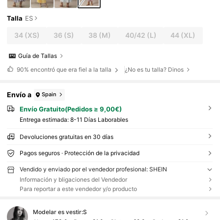
Talla
ES
34
(XS)
36
(S)
38
(M)
40/42
(L)
44
(XL)
Guía de Tallas
90%
encontró que era fiel a la talla
¿No es tu talla? Dinos
Envío a
Spain
Envío Gratuito(Pedidos ≥ 9,00€)
Entrega estimada:
8-11 Días Laborables
Devoluciones gratuitas en 30 días
Pagos seguros · Protección de la privacidad
Vendido y enviado por el vendedor profesional: SHEIN
Información y bligaciones del Vendedor
Para reportar a este vendedor y/o producto
Modelar es vestir:
S