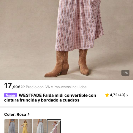
1/6
17
,99€
Precio con IVA e impuestos incluidos
WESTFADE Falda midi convertible con
4,72
(
40
)
cintura fruncida y bordado a cuadros
Color: Rosa