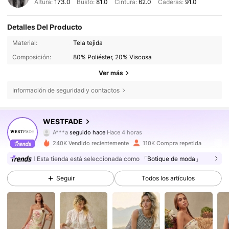
Altura:
173.0
Busto:
81.0
Cintura:
62.0
Caderas:
91.0
Detalles Del Producto
Material:
Tela tejida
Composición:
80% Poliéster, 20% Viscosa
Ver más
Información de seguridad y contactos
451K Seguidores
4,80
WESTFADE
A***a
seguido hace
Hace 4 horas
g***e
está navegando
451K Seguidores
4,80
240K Vendido recientemente
110K Compra repetida
Esta tienda está seleccionada como
「Botique de moda」
451K Seguidores
4,80
Seguir
Todos los artículos
451K Seguidores
4,80