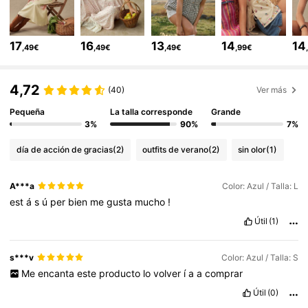
451K Seguidores
4,80
17
16
13
14
14
,49€
,49€
,49€
,99€
451K Seguidores
4,80
4,72
(40)
Ver más
Pequeña
La talla corresponde
Grande
451K Seguidores
4,80
3%
90%
7%
día de acción de gracias
(2)
outfits de verano
(2)
sin olor
(1)
451K Seguidores
4,80
A***a
Color: Azul / Talla: L
est
á
s
ú
per
bien
me
gusta
mucho
!
451K Seguidores
4,80
Útil
(1)
451K Seguidores
4,80
s***v
Color: Azul / Talla: S
Me
encanta
este
producto
lo
volver
í
a
a
comprar
Útil
(0)
451K Seguidores
4,80