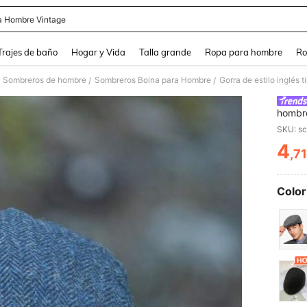
a Hombre Vintage
and down arrow keys to navigate search Búsqueda Reciente and Buscar y Encontr
Trajes de baño
Hogar y Vida
Talla grande
Ropa para hombre
Ro
Sombreros de hombre
Sombreros Boina para Hombre
Gorra de estilo inglés
/
/
hombre
SKU: s
4
,7
PR
Color