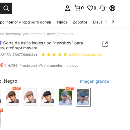
0
0
ar. Press Enter to select.
pa interior y ropa para dormir
Niños
Zapatos
Bisutería Y Accesorio
 tipo "newsboy" para hombres, otoño/primavera
Gorra de estilo inglés tipo "newsboy" para
s, otoño/primavera
c2305317887769994
(1000+ Comentarios)
1€
ICE AND AVAILABILITY
4,73€
Precio con IVA y aranceles incluidos
:
Negro
Imagen grande