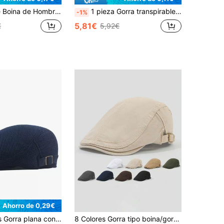
ica de Boina, Gorra Boina Casual Retro, Mezcla de Lana Gruesa de Espiga
1 pieza Gorra transpirable de malla para hombres ajustable, boina de moda al aire libre adecuada para viajes de primavera y otoño, turismo y fiestas en la playa
-1%
5,81€
€
5,92€
Ahorro de 0,29€
en Vintage Boinas para hombre
#5 Más vendidos
 plana con diseño de hebilla
8 Colores Gorra tipo boina/gorro de periódico reversible para hombres y mujeres
(500+)