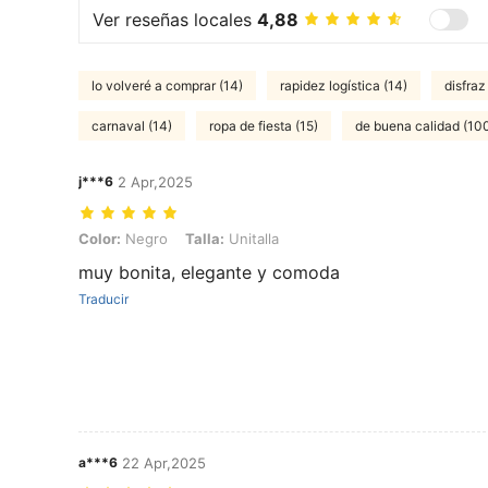
Ver reseñas locales
4,88
lo volveré a comprar (14)
rapidez logística (14)
disfraz
carnaval (14)
ropa de fiesta (15)
de buena calidad (10
j***6
2 Apr,2025
Color: Negro, Talla: Unitalla
Color:
Negro
Talla:
Unitalla
muy bonita, elegante y comoda
Traducir
a***6
22 Apr,2025