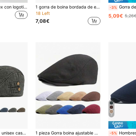
1 pieza Boina unisex con logotipo de marca de streetwear japonesa, sombrero bucket reversible de hip-hop, accesorio cálido para otoño e invierno
1 gorra de boina bordada de estilo retro para hombre, gorro de sol ajustable y de moda para primavera/verano
Gorra de Boina de Hombre, Gorra Clás
-3%
18 Left
5,09€
5,26
7,08€
7
Gorra boina lavada unisex casual tipo béisbol estilo británico vintage newsboy desgastada
1 pieza Gorra boina ajustable de unicolor unisex estilo newsboy Lvy Painter
Hombres Gorra
-5%