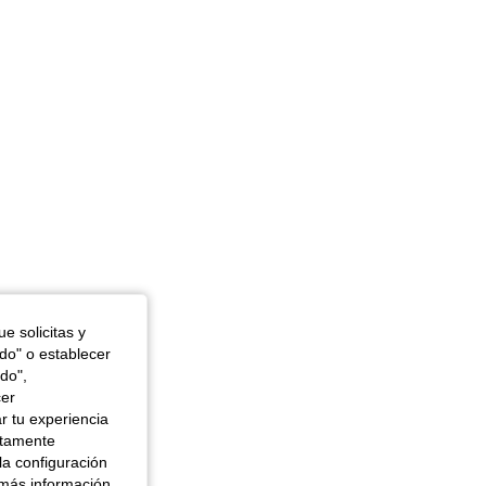
e solicitas y
odo" o establecer
do",
cer
r tu experiencia
ctamente
la configuración
 más información