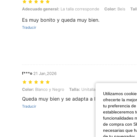
Adecuado general: La talla corresponde, Color: Beis, Talla: Unitalla
Adecuado general:
La talla corresponde
Color:
Beis
Tal
Es muy bonito y queda muy bien.
Traducir
f***o
21 Jan,2026
Color: Blanco y Negro, Talla: Unitalla
Color:
Blanco y Negro
Talla:
Unitalla
Utilizamos cookies
Queda muy bien y se adapta a la cabeza
ofrecerte la mejo
tu preferencia de
Traducir
estableceremos to
funcionalidades m
de compra con SH
necesarias que h
de tu navegador, 