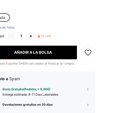
alla
a de Tallas
ad:
10 Left
AÑADIR A LA BOLSA
asta
5
puntos SHEIN calculados al finalizar la compra.
ío a
Spain
Envío Gratuito(Pedidos ≥ 9,00€)
Entrega estimada:
8-11 Días Laborables
Devoluciones gratuitas en 30 días