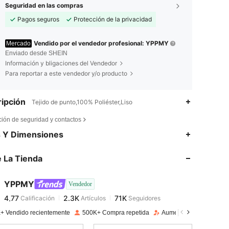
Seguridad en las compras
Pagos seguros
Protección de la privacidad
Vendido por el vendedor profesional: YPPMY
Mercado
Enviado desde SHEIN
Información y bligaciones del Vendedor
Para reportar a este vendedor y/o producto
ipción
Tejido de punto,100% Poliéster,Liso
ción de seguridad y contactos
4,77
2.3K
71K
s Y Dimensiones
 La Tienda
4,77
2.3K
71K
YPPMY
Vendedor
4,77
2.3K
71K
Calificación
Artículos
Seguidores
h***a
pagado
Hace 1 día
+ Vendido recientemente
500K+ Compra repetida
Aumento de seguidore
4,77
2.3K
71K