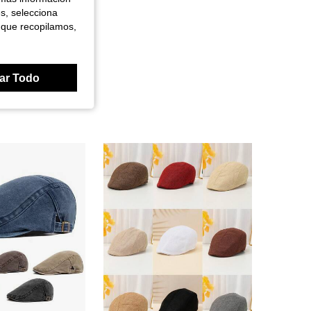
es, selecciona
 que recopilamos,
ar Todo