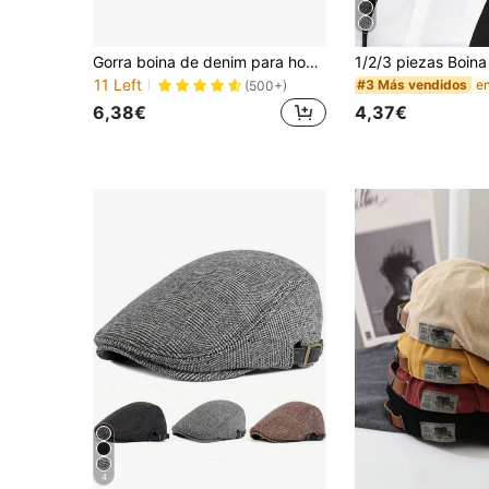
Gorra boina de denim para hombres, sombrero vaquero retro casual para primavera y otoño, gorra hacia adelante para mujeres, escuela
11 Left
#3 Más vendidos
(500+)
6,38€
4,37€
4