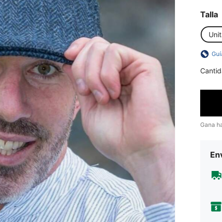
Talla
Unit
Guí
Cantid
Gana h
Env