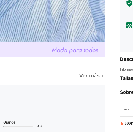
Descr
Informa
)
Ver más
Talla
Sobre
Grande
999K
4%