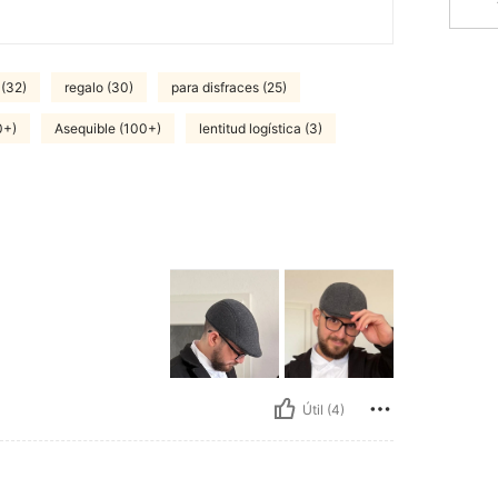
 (32)
regalo (30)
para disfraces (25)
0+)
Asequible (100+)
lentitud logística (3)
Útil (4)