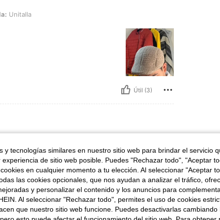
la:
Unitalla
Útil (3)
 y tecnologías similares en nuestro sitio web para brindar el servicio qu
r experiencia de sitio web posible. Puedes "Rechazar todo", "Aceptar t
 cookies en cualquier momento a tu elección. Al seleccionar "Aceptar to
das las cookies opcionales, que nos ayudan a analizar el tráfico, ofre
ejoradas y personalizar el contenido y los anuncios para complementa
EIN. Al seleccionar "Rechazar todo", permites el uso de cookies estri
acen que nuestro sitio web funcione. Puedes desactivarlas cambiando 
Útil (2)
pero esto puede afectar el funcionamiento del sitio web. Para obtener