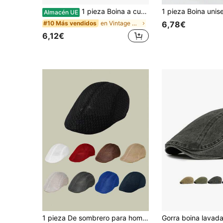
1 pieza Boina a cuadros para hombre, gorra Snapback de moda callejera y vanguardista, gorra casual cálida adecuada para otoño/invierno, negocios y fiestas
Almacén UE
en Vintage Boinas para hombre
#10 Más vendidos
6,78€
6,12€
1 pieza De sombrero para hombre adelante de moda de malla unicolor color, transpirable, adecuado para usar a diario en primavera y verano