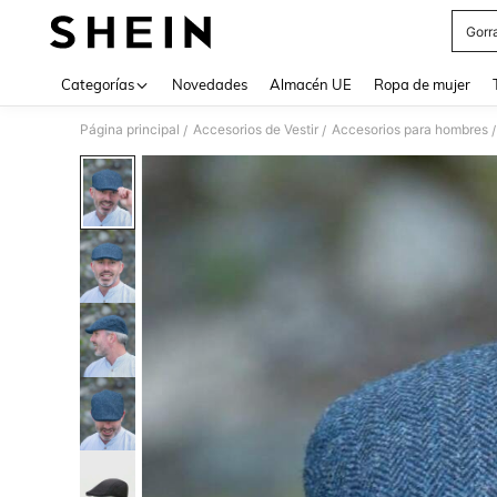
Gorr
Use up 
Categorías
Novedades
Almacén UE
Ropa de mujer
Página principal
Accesorios de Vestir
Accesorios para hombres
/
/
/