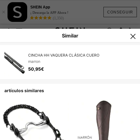
SHEIN App
×
CONSEGUIR
¡ Descarga la APP Ahora !
(1,350)
Similar
CINCHA HH VAQUERA CLÁSICA CUERO
marron
50,95€
artículos similares