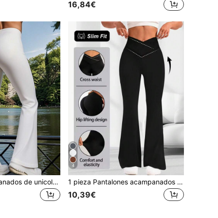
16,84€
4
Leggings acampanados de unicolor para mujer, pantalones de yoga suaves y cómodos, mallas de compresión casuales para correr, entrenamiento, fitness, primavera blanco deportivo
1 pieza Pantalones acampanados de cintura alta para mujer, diseño de cintura elástica cruzada, pantalones casuales largos versátiles de corte slim con pierna ancha, tela de poliéster elástica, lavable a máquina, resalta las curvas, leggings ajustados para yoga/fitness, pantalones de cintura alta con sensación de desnudez y control de barriga, tela suave negra para primavera y deporte
10,39€