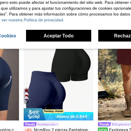
pero esto puede afectar el funcionamiento del sitio web. Para obtener
en Pantalones de exterior para mujer
en Pantalones de exterior para mujer
#8 Más vendidos
10,82€
 que utilizamos y para ajustar tus configuraciones de cookies opcional
8,86€
kies". Para obtener más información sobre cómo procesamos los datos
 ver nuestra Política de privacidad.
Cookies
Aceptar Todo
Rechaz
7
Ahorro de 0,64€
#ciclismochic
Exploreva
Shorts de yoga de cinco puntos con diseño de bloques de color para mujer, marca Soyun, estilo deportivo
NcmRyu 2 piezas Pantalones cortos de mujer de cintura alta, unicolor, elásticos y sin costuras, para yoga, fitness, deportes al aire libre y verano
Exploreva Shorts casuales holgados
-4%
NEW