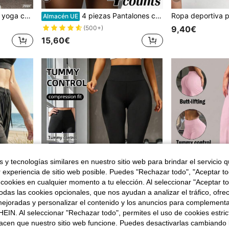
s al aire libre y yoga, color negro, para primavera
4 piezas Pantalones cortos deportivos de cintura alta, con efecto peach, para correr, fitness y entrenamiento, para verano
Almacén UE
9,40€
(500+)
15,60€
 y tecnologías similares en nuestro sitio web para brindar el servicio qu
r experiencia de sitio web posible. Puedes "Rechazar todo", "Aceptar t
 cookies en cualquier momento a tu elección. Al seleccionar "Aceptar to
das las cookies opcionales, que nos ayudan a analizar el tráfico, ofre
ejoradas y personalizar el contenido y los anuncios para complementa
12
EIN. Al seleccionar "Rechazar todo", permites el uso de cookies estri
acen que nuestro sitio web funcione. Puedes desactivarlas cambiando 
ro, ir al trabajo, actividades al aire libre y deportes de fitness
Leggings básicos 3/4 para mujer, pantalones de ciclismo elásticos y ajustados para mujer, pantalones deportivos ajustados de yoga para moldear tu Body, pantalones largos ligeros y ajustados, adecuados para fitness, yoga, deportes y uso casual, pantalones 3/4 para mujer para el hogar, deportes y ocio, pantalones ajustados
Almacén UE