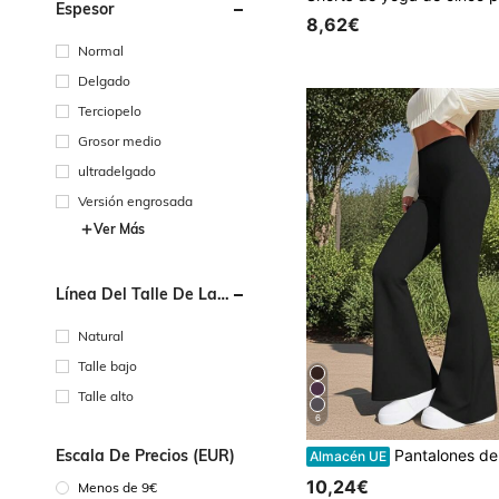
Espesor
8,62€
Normal
Delgado
Terciopelo
Grosor medio
ultradelgado
Versión engrosada
Ver Más
Línea Del Talle De La
Cintura
Natural
Talle bajo
Talle alto
6
Pantalones de yoga acampanados de cintura alta negros para mujer, de verano, con efecto adelgazante, compresivos, ajustados y elásticos, p
Escala De Precios (EUR)
Almacén UE
10,24€
Menos de 9€