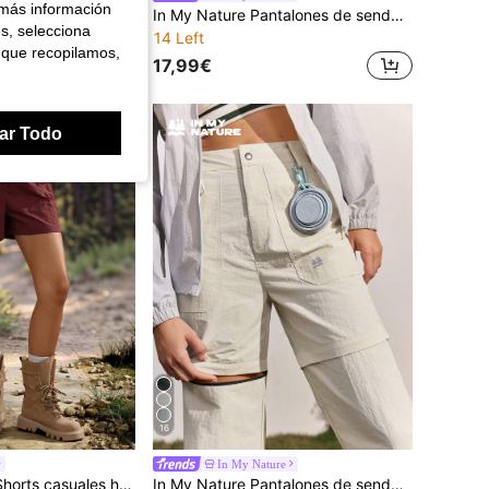
 más información
In My Nature Pantalones de senderismo para mujer con bolsillos con cremallera y desmontables
es, selecciona
14 Left
 que recopilamos,
17,99€
ar Todo
16
In My Nature
 para mujer para exteriores con lazo en la cintura
In My Nature Pantalones de senderismo desmontables para deportes al aire libre para mujer