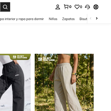
0
0
ar. Press Enter to select.
pa interior y ropa para dormir
Niños
Zapatos
Bisutería Y Accesorio