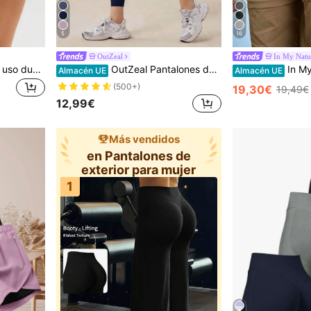
5
16
OutZeal
In My Natu
FWH Shorts deportivos de uso dual para mujer, estilo fitness & casual, yoga & paseo de ocio por la ciudad, moldeador del Body & favorecedor de la figura, entrenamiento básico, fitness & uso diario, corte de cintura alta con control de abdomen + abertura lateral sexy que estiliza las piernas, proporciones corporales optimizadas, movimiento sin restricciones, moldeado de piernas
OutZeal Pantalones deportivos de mujer para exteriores de color azul sólido, para correr, gimnasio, yoga, de secado rápido, control de abdomen, cintura alta, con panel de malla, para primavera y verano
In My Nature Pantalones 
Almacén UE
Almacén UE
(500+)
19,30€
19,49€
12,99€
Más vendidos
en Pantalones de
exterior para mujer
1