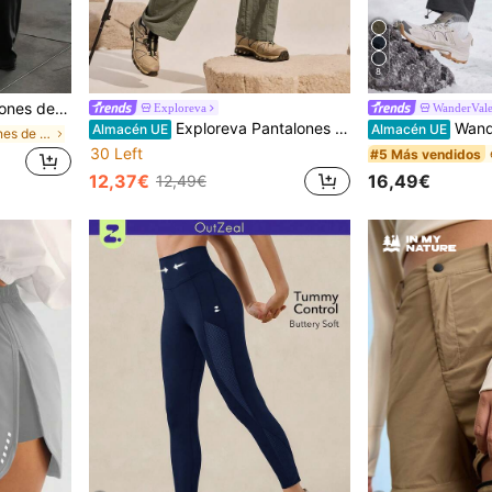
8
ecuados para correr, fitness y deportes de yoga, athleisure
Exploreva
WanderVal
Exploreva Pantalones de senderismo con bolsillos de unicolor para mujer, estilo deportivo casual
WanderVale Pantalones
Almacén UE
Almacén UE
en Pantalones de exterior para mujer
30 Left
#5 Más vendidos
12,37€
16,49€
12,49€