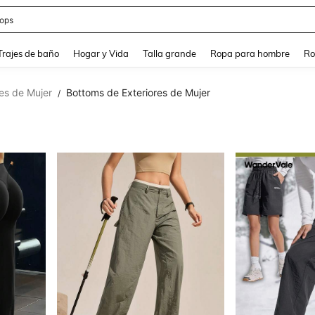
estidos
and down arrow keys to navigate search Búsqueda Reciente and Buscar y Encontr
Trajes de baño
Hogar y Vida
Talla grande
Ropa para hombre
Ro
es de Mujer
Bottoms de Exteriores de Mujer
/