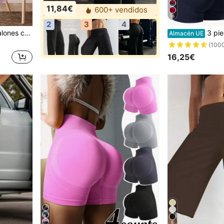
11,84€
600+ vendidos
16
2
3
4
estilo de vida activo de varias temporadas | Diseño funcional | Pantalones cortos cómodos y ajustables | Gimnasio, yoga, correr
3 piezas de pantalones cortos deportivos para mujer
Almacén UE
(100
16,25€
5