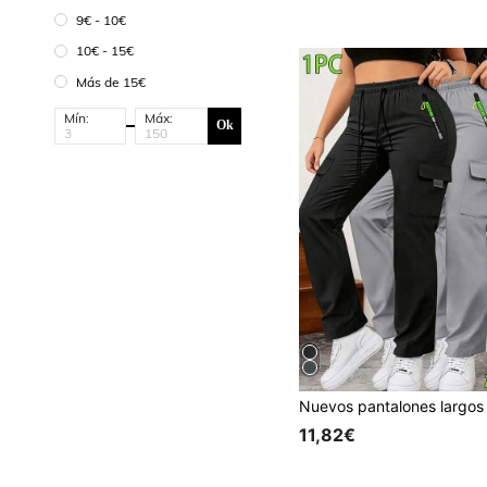
9€ - 10€
10€ - 15€
Más de 15€
Mín:
Máx:
Ok
11,82€