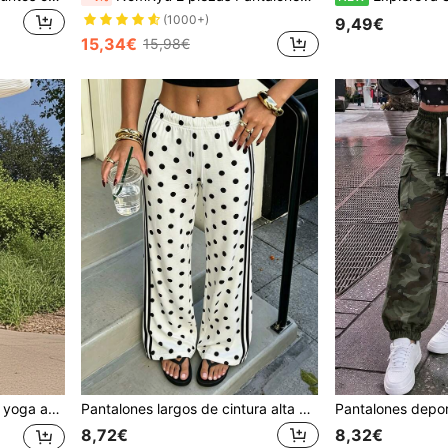
(1000+)
9,49€
15,34€
15,98€
ara correr, bailar, entrenar, uso diario y casual, pantalones deportivos
Pantalones largos de cintura alta con cordón elástico y pierna ancha para mujer, diseño de lunares blanco y negro con rayas de contraste lateral, pantalones de chándal casual para uso diario y deportes
8,72€
8,32€