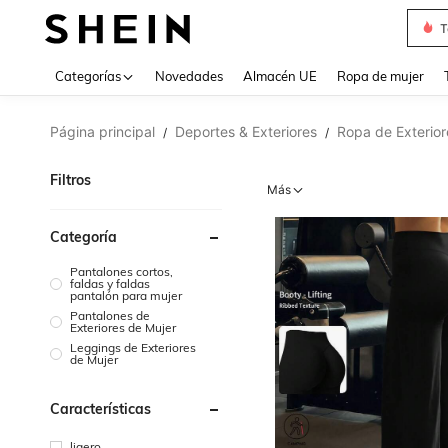
V
Use up 
Categorías
Novedades
Almacén UE
Ropa de mujer
Página principal
Deportes & Exteriores
Ropa de Exterior
/
/
Filtros
Más
Categoría
Pantalones cortos,
faldas y faldas
pantalón para mujer
Pantalones de
Exteriores de Mujer
Leggings de Exteriores
de Mujer
Características
ligero