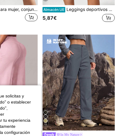
Ropa deportiva para mujer, conjuntos de verano, pantalones de chándal, pantalones capri para mujer, pantalones capri casuales elásticos para mujer, ajuste holgado negro con diseño único de cintura plisada, athleisure
Leggings deportivos para mujer con estiramiento en 4 direcciones, efecto levantador de glúteos, cintura alta y control de abdomen, pantalones de yoga y fitness, shorts de para correr, bóxers deportivos transpirables
Almacén UE
5,87€
e solicitas y
odo" o establecer
do",
cer
r tu experiencia
12
ctamente
la configuración
Leggings de yoga de cintura alta moldeadores para mujer, pantalones deportivos de estilo minimalista para correr de pierna ancha, pantalones de chándal casuales y cómodos, pantalones de yoga de pierna acampanada de alta elasticidad para ir al trabajo, ropa deportiva para mujer, tela de punto, elásticos y cómodos, adecuados para uso diario y entrenamiento físico.
In My Nature