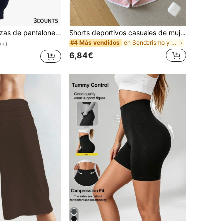
, sin costuras, elásticos, ajustados, de cintura alta, anti-transparencia, control de abdomen, adecuados para fitness, correr, yoga, deportes y uso casual., Athleisure
Shorts deportivos casuales de mujer verano 2026, negros con ribete blanco, cintura elástica con cordón, cómodos, frescos y transpirables, para exterior, playa y fitness, pantalones cortos holgados, regalo para novia, pareja, madre, mejor regalo de vacaciones
en Senderismo y actividades al aire libre Pantalon
#4 Más vendidos
0+)
6,84€