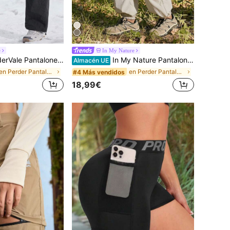
e
In My Nature
 casuales de mujer con cordón y estampado de letra, para otoño/invierno
In My Nature Pantalones casuales de uso diario con cintura elástica y cordón, de unicolor, para mujer
Almacén UE
en Perder Pantalones de exterior para mujer
en Perder Pantalones de exterior para mujer
#4 Más vendidos
18,99€