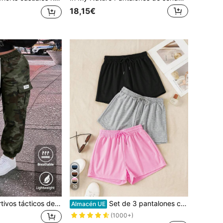
18,15€
10
Pantalones deportivos tácticos de camuflaje para mujer, estilo callejero Y2K. Pantalones casuales para mujer, diseño de múltiples bolsillos, cintura elástica con cordón de contraste, pantalones cargo holgados, adecuados para uso diario, desplazamientos, actividades al aire libre, Día de la Independencia
Set de 3 pantalones cortos deportivos elásticos, adecuados para uso en verano, actividades al aire libre, deportes, viajes, paseos por la ciudad y otras ocasiones, cómodos y fáciles de combinar, set de pantalones cortos deportivos para mujer
Almacén UE
(1000+)