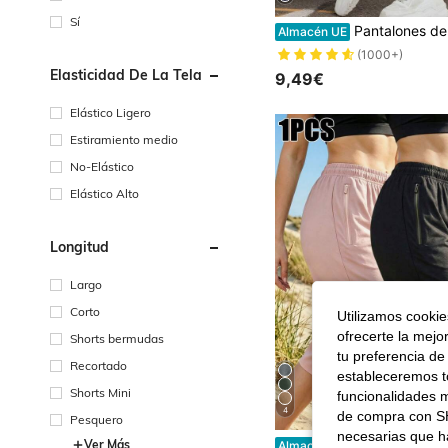
Sí
Pantalones de yoga con bolsillos, mallas deportivas para mujer, leggings de fitness para actividade
Almacén UE
(1000+)
Elasticidad De La Tela
9,49€
Elástico Ligero
Estiramiento medio
No-Elástico
Elástico Alto
Longitud
Largo
Corto
Utilizamos cookies
ofrecerte la mejo
Shorts bermudas
tu preferencia de
Recortado
estableceremos to
Shorts Mini
funcionalidades m
4
de compra con SH
Pesquero
necesarias que h
Pantalones estampados de moda para mujer, ligeros y transpirables, con bolsillos con cremallera, adecuados para estilo calleje
Ver Más
Almacén UE