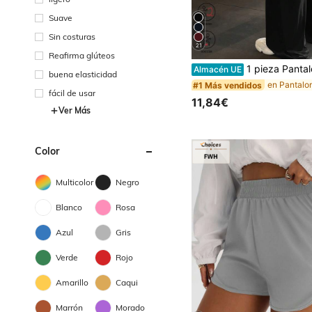
Suave
Sin costuras
21
Reafirma glúteos
1 pieza Pantalones de yoga de pierna ancha de unicolor para mujer, cómodos, de corte ajustado y versátiles, ad
Almacén UE
buena elasticidad
#1 Más vendidos
fácil de usar
11,84€
Ver Más
Color
Multicolor
Negro
Blanco
Rosa
Azul
Gris
Verde
Rojo
Amarillo
Caqui
Marrón
Morado