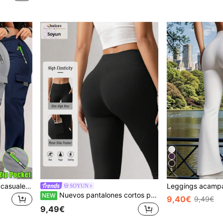
5
Nuevos pantalones largos casuales para mujer para exteriores, pantalones de senderismo, adecuados para todas las estaciones, con bolsillos multifuncionales, pantalones cargo para mujer, adecuados para senderismo al aire libre, escalada, exploración y otros deportes, regalo perfecto para novia
SOYUN
Nuevos pantalones cortos para mujer de Soyun con bolsillos de malla y línea de cadera en forma de corazón, adecuados para actividades al aire libre, ocio diario, fitness y yoga
NEW
9,40€
9,49€
9,49€