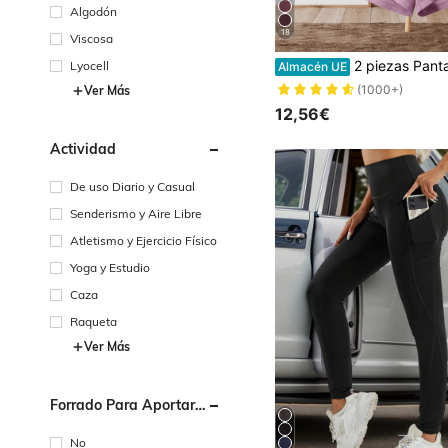
Algodón
18
Viscosa
2 piezas Pantalones cortos deportivos para mujer | Mezcla de poliéster y spandex de secado rápido | Transpirable, ligero | Cintura ajustable con cordón | Adecuado para fitness y uso casual | Lavable a máquina | Pantalones cortos cómodos y de 
Lyocell
Almacén UE
(1000+)
Ver Más
12,56€
Actividad
De uso Diario y Casual
Senderismo y Aire Libre
Atletismo y Ejercicio Físico
Yoga y Estudio
Caza
Raqueta
Ver Más
Forrado Para Aportar
Calidez
No