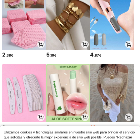
2
5
4
,38€
,19€
,87€
2
3
10
,78€
,21€
,39€
10,49€
Utilizamos cookies y tecnologías similares en nuestro sitio web para brindar el servicio
que solicitas y ofrecerte la mejor experiencia de sitio web posible. Puedes "Rechazar