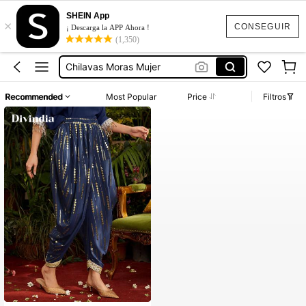
Túnica Bordado
SHEIN App
×
Indu Mujer
CONSEGUIR
¡ Descarga la APP Ahora !
(1,350)
Pantalones Indios
Chilavas Moras Mujer
Bollywood
Recommended
Most Popular
Price
Filtros
Túnica Bordado
Indu Mujer