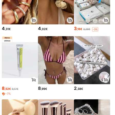
4
4
3
,31€
,02€
,16€
3,26€
-3%
8
8
2
,52€
,99€
,38€
9,17€
-7%