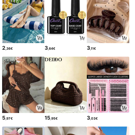
2
3
3
,36€
,64€
,11€
5
15
3
,97€
,95€
,03€