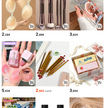
2
2
3
,28€
,89€
,82€
5
2
3
,93€
,85€
,65€
2,87€