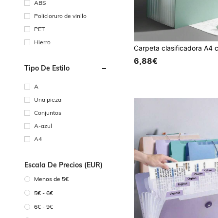
ABS
Policloruro de vinilo
PET
Hierro
6,88€
Tipo De Estilo
A
Una pieza
Conjuntos
A-azul
A4
Escala De Precios (EUR)
Menos de 5€
5€ - 6€
6€ - 9€