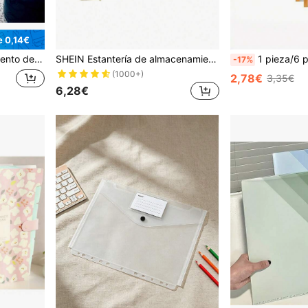
e 0,14€
l de regreso a la escuela, temporada de apertura escolar, útiles escolares
SHEIN Estantería de almacenamiento de múltiples capas para cartas y libros, decoración del hogar minimalista de vuelta al colegio
1 pieza/6 piezas/12 piezas Bolsillos para carpetas con 11 agujeros, carpetas expandibles para 2/3/4 anillos, bolsillos para documentos con broc
-17%
(1000+)
2,78€
3,35€
6,28€