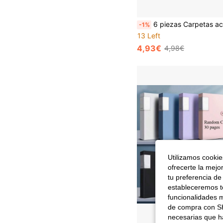
6 piezas Carpetas acordeón, Portadocumentos de plástico mate con estampado floral de dibujos animados en tamaño A4, Organiz
-1%
13 Left
4,93€
4,98€
Utilizamos cookies
ofrecerte la mejo
tu preferencia de
estableceremos to
funcionalidades m
de compra con SH
necesarias que h