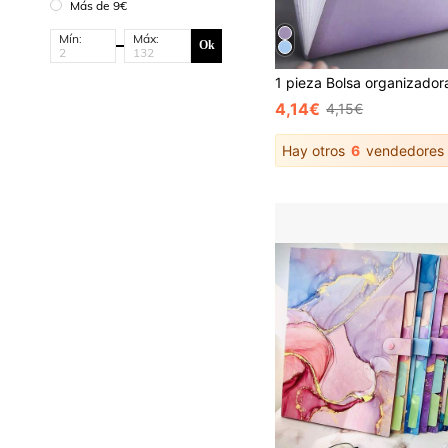
Más de 9€
Mín:
Máx:
Ok
4,14€
4,15€
Hay otros
6
vendedores