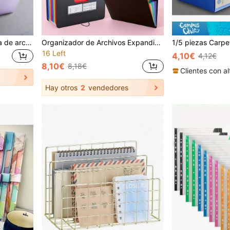
1 pieza Bolsa organizadora de archivos transparente de 5 capas, bolsa de almacenamiento de exámenes para estudiantes, bolsa de almacenamiento de documentos multicapa A4
Organizador de Archivos Expandible de 24/13/7 Compartimentos - Carpeta de Archivos Plegable y Portátil Estilo Acordeón con Cubierta Duradera, Para Almacenar Documentos y Suministros de Arte
16 Left
4,10€
4,12€
8,10€
8,18€
Hay otros
2
vendedores