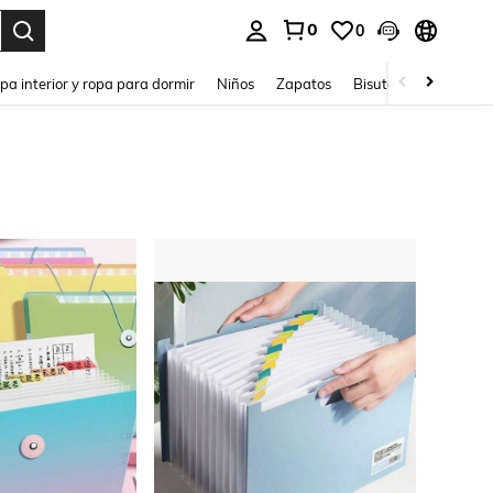
0
0
ar. Press Enter to select.
pa interior y ropa para dormir
Niños
Zapatos
Bisutería Y Accesorio