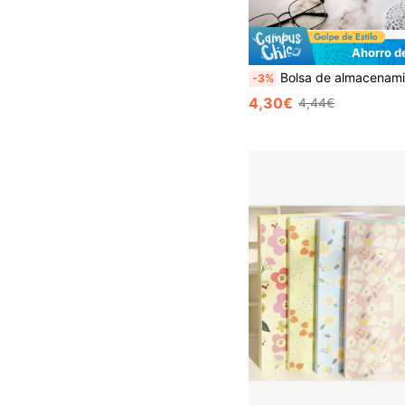
Ahorro d
Bolsa de almacenamiento de archivos de moda, 5 bolsillos, 16 etiquetas, carpeta de archivos expandible de textura natural, haz que tu estudio, vida y trabajo sean únicos - 8 patrones disponibles, esencia
-3%
4,30€
4,44€