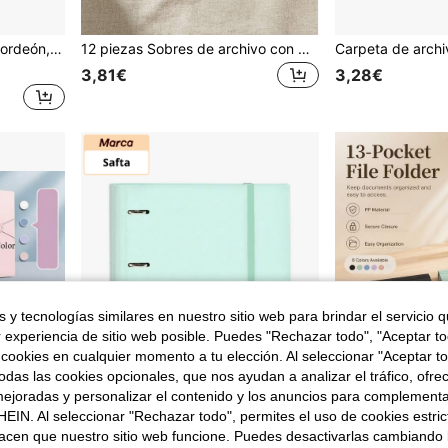
ador de archivos impermeable para estudiantes
12 piezas Sobres de archivo con botón de presión de 11 agujeros transparentes, con etiquetas de índice en blanco, bolsas de documentos de plástico portátiles e impermeables, para almacenamiento de papel, bolsas de organización de oficina decorativas y ligeras, adecuadas para escuela, negocios, clasificación de papel de viaje
3,81€
3,28€
 y tecnologías similares en nuestro sitio web para brindar el servicio qu
r experiencia de sitio web posible. Puedes "Rechazar todo", "Aceptar t
 cookies en cualquier momento a tu elección. Al seleccionar "Aceptar to
das las cookies opcionales, que nos ayudan a analizar el tráfico, ofre
ejoradas y personalizar el contenido y los anuncios para complementa
EIN. Al seleccionar "Rechazar todo", permites el uso de cookies estri
acen que nuestro sitio web funcione. Puedes desactivarlas cambiando 