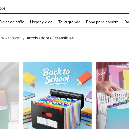
ops
and down arrow keys to navigate search Búsqueda Reciente and Buscar y Encontr
Trajes de baño
Hogar y Vida
Talla grande
Ropa para hombre
Ro
ra Archivar
Archivadores Extensibles
/