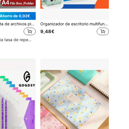
Ahorro de 0,02€
1/5 piezas Carpeta de archivos plegable, Caja de documentos tamaño A4, Caja de almacenamiento de archivos de gran capacidad de material PP, Carpeta de archivos de contrato y certificado, Adecuada para oficina, escuela, gestión de personal, vuelta al colegio, etiquetas surtidas, útiles escolares
Organizador de escritorio multifuncional de 4 niveles para archivos A4, caja de almacenamiento de suministros de oficina
9,48€
Clientes con alta tasa de repetición