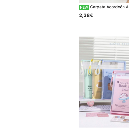
Carpeta Acordeón A6, Bolsa Organizadora de Documentos Portátil Expandible de unicolor con Pestañas de Índice, Carpeta de Archivo Expandible Multifunción para Almacenamiento Fácil de Documentos, Carpe
NEW
2,38€