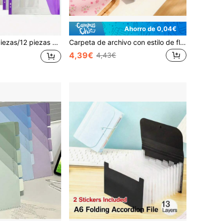
Ahorro de 0,04€
hes y pestañas, carpetas transparentes en paquete mixto, bolsas de archivo de plástico, para escuela, oficina en casa, asistencia, viajes - Conveniente de llevar, papel mensual portátil, vuelta a la escuela
Carpeta de archivo con estilo de flor, carpetas expandibles con etiquetas para volver a la escuela, organizador de archivos con estilo, organizador de archivos acordeón tamaño carta para la escuela, la oficina y el hogar, opciones de multicolor para volver a la escuela, útiles escolares
4,39€
4,43€