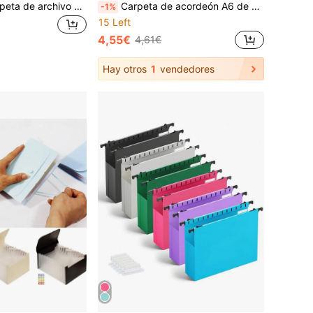
1 paquete de carpeta de archivo de plástico expandible, bolsa de archivo estilo acordeón transparente con broche, organizador de documentos de gran capacidad adecuado para tamaño A4/B4, sin diseño de divisor, 7 colores brillantes, almacenamiento de archivos portátil para escuela, oficina, hogar, hospital, carpeta de archivo multifuncional duradera
Carpeta de acordeón A6 de 13 capas, organizador de documentos portátil y expandible de unicolor con pestañas de índice, carpeta de archivo expandible multifunción para almacenamiento fácil de documentos, carpeta de clasificación de varias capas con etiquetas, bolsa para facturas, vuelta a la escuela
-1%
15 Left
4,55€
4,61€
Hay otros
1
vendedores