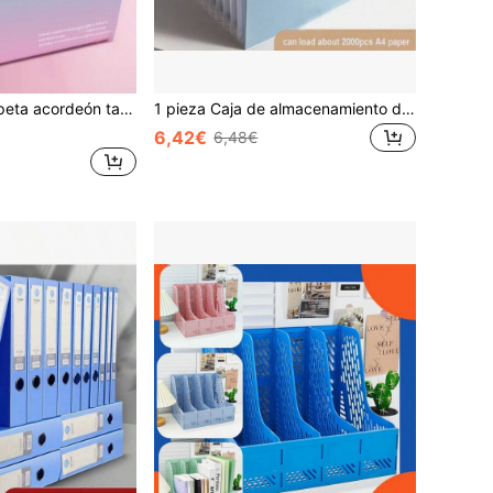
 de exámenes estudiantiles, organizador de documentos de gran capacidad y multicapa
1 pieza Caja de almacenamiento de archivos de estilo acordeón multifuncional, portapartituras de gran capacidad, organizador de archivos de proyectos de oficina, bolsa de almacenamiento de archivos con etiquetas de múltiples ranuras, caja de almacenamiento de papel de arte, carpeta portátil vertical para exámenes/documentos, adecuada para la escuela, temporada de regreso a clases, útiles escolares
6,42€
6,48€