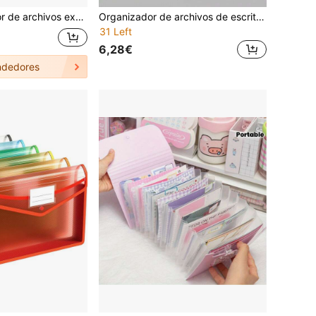
decorada con citas en inglés de colores claros, estilo fresco y elegante. La parte superior cuenta con una correa de transporte integrada para transportar documentos de manera conveniente, ampliamente utilizada por estudiantes para almacenar exámenes y trabajadores de oficina para organizar recibos/contratos de oficina y otros materiales, el diseño de múltiples compartimentos permite el almacenamiento clasificado de documentos.
Organizador de archivos de escritorio vertical A4 de gran capacidad con 13 bolsillos, carpeta acordeón expandible para documentos, exámenes y archivos, almacenamiento multicapa
31 Left
6,28€
dedores