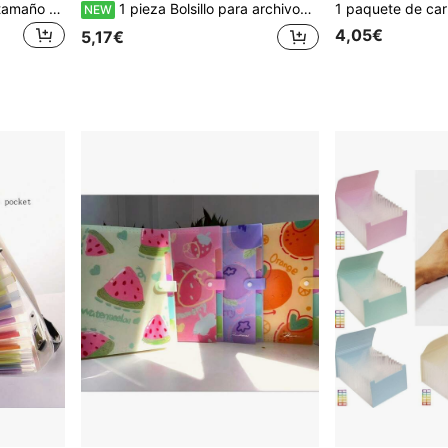
Bolsa de archivos portátil tamaño A4 de 4 colores, bolsa de almacenamiento clasificada con cremallera transparente, con tablero incorporado y asa manual, bolsa de archivos de alta calidad, bolsa de almacenamiento de libros y papeles para estudiantes, adecuada para útiles escolares y de oficina, es un artículo imprescindible para los estudiantes que regresan.
1 pieza Bolsillo para archivos de 5 capas aleatorio
NEW
4,05€
5,17€