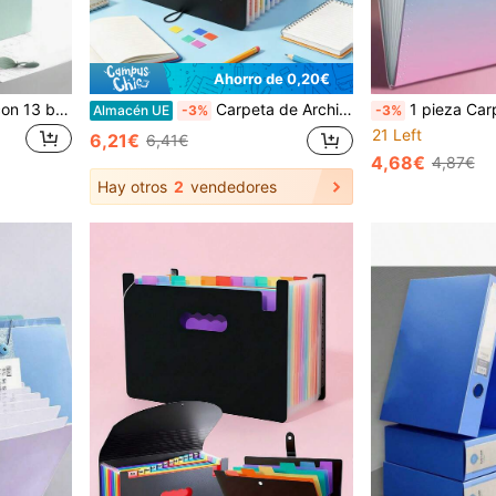
Ahorro de 0,20€
Carpeta clasificadora A4 con 13 bolsillos - Organizador de documentos tipo acordeón, portátil y con asa, de múltiples capas, para estudiantes, documentos, exámenes, gran capacidad para organizar el escritorio, de vuelta a la escuela, útiles escolares
Carpeta de Archivo Acordeón Expandible de 12/24/36 Bolsillos, Organizador de Documentos A4 con Etiquetas en Blanco y de Colores; Adecuado para la Escuela, el Hogar y la Oficina; Esencial para el Aula; Suministro de Regreso a Clases
1 pieza Carpeta acordeón tamaño A4, bolsa de almacenamiento
Almacén UE
-3%
-3%
21 Left
6,21€
6,41€
4,68€
4,87€
Hay otros
2
vendedores