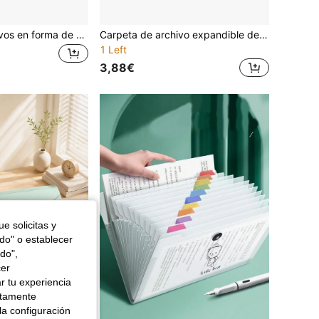
Carpeta de archivos en forma de L de gran capacidad con 5 secciones en degradado verde, púrpura y azul - Plástico acrílico nitrilo butadieno estireno duradero, ideal para el almacenamiento de exámenes y documentos de estudiantes, organizador de exámenes|Diseño en forma de L|Construcción de plástico grueso
Carpeta de archivo expandible de 13 ranuras, tamaño A6, material de PP, caja de almacenamiento plegable transparente, tonos de color macarrón y apagado, útiles de oficina resistentes al agua y a las manchas, bolsa de almacenamiento para recibos, joyas y pequeños regalos
1 Left
3,88€
e solicitas y
odo" o establecer
do",
cer
r tu experiencia
ctamente
la configuración