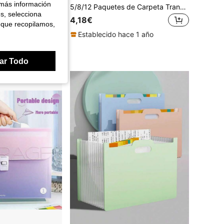
 más información
1 pieza Carpeta de acordeón de 13 bolsillos, organizador de almacenamiento de documentos multicapa, 6 colores disponibles, útiles escolares para estudiantes
5/8/12 Paquetes de Carpeta Transparente con Oso Mochilero, Bolsa de Almacenamiento de Pruebas de Varios Niveles Orgánicos, Accesorios de Oficina, Accesorios de Escritorio, Bolsa de Almacenamiento de Libros y Papel de Prueba para Estudiantes de Gran Capacidad A4 (Índice Gratis) para la Temporada de Regreso a Clases, Temporada de Graduación, Útiles Escolares
es, selecciona
4,18€
 que recopilamos,
Establecido hace 1 año
ar Todo