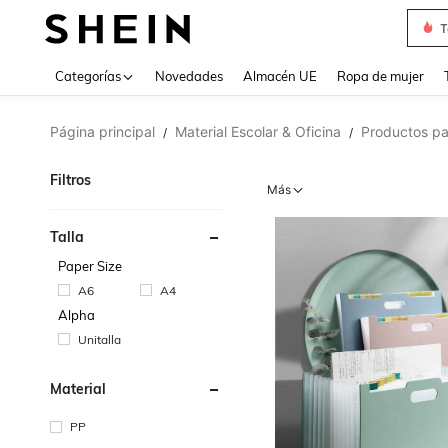
T
Use up 
Categorías
Novedades
Almacén UE
Ropa de mujer
Página principal
Material Escolar & Oficina
Productos pa
/
/
Filtros
Más
Talla
Paper Size
A6
A4
Alpha
Unitalla
Material
PP