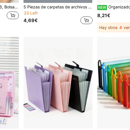
ta de Clasificación Multicapa con Etiquetas, Bolsa para Archivo de Facturas
5 Piezas de carpetas de archivos de polipropileno transparente tamaño A4, equipadas con cierre a presión y diseño de etiqueta, adecuadas para la organización de archivos a prueba de agua, apropiadas para estudiantes y uso de oficina, carpetas de archivos escolares
Organizador de archivos expandible A4, carpeta acordeón de 13 bolsillos, material PP duradero de gran capacidad, disponible en múltiples colores, textura mate semitransparente con degradado rosa-púrpura, solapa delantera con relieve en inglés "STORAGE", equipada con diseño de cierre de botón a presión, 
NEW
33 Left
8,21€
4,69€
Hay otros
4
ven