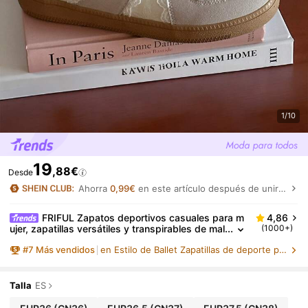
1/10
19
,88€
Desde
Ahorra
0,99€
en este artículo después de unirte.
FRIFUL Zapatos deportivos casuales para m
4,86
ujer, zapatillas versátiles y transpirables de mal
(1000+)
la, estilo de bailarina con cordones, zapatos de
#
7
Más vendidos
en Estilo de Ballet Zapatillas de deporte para muj
portivos, zapatos de mujer, gris claro
Talla
ES