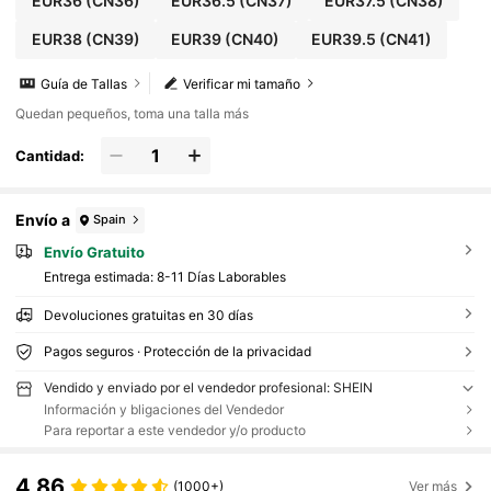
EUR36
(CN36)
EUR36.5
(CN37)
EUR37.5
(CN38)
EUR38
(CN39)
EUR39
(CN40)
EUR39.5
(CN41)
Guía de Tallas
Verificar mi tamaño
Quedan pequeños, toma una talla más
Cantidad:
Envío a
Spain
Envío Gratuito
Entrega estimada:
8-11 Días Laborables
Devoluciones gratuitas en 30 días
Pagos seguros · Protección de la privacidad
Vendido y enviado por el vendedor profesional: SHEIN
Información y bligaciones del Vendedor
Para reportar a este vendedor y/o producto
4,86
(1000+)
Ver más