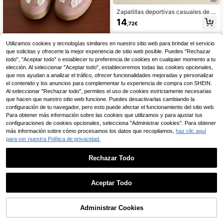
Zapatillas deportivas casuales de m
ujer para primavera/otoño, de punte
14
,72€
ra redonda y parte superior baja, fá
ciles de limpiar, cómodas y con cor
dones planos, versátiles, pequeñas
Utilizamos cookies y tecnologías similares en nuestro sitio web para brindar el servicio
y blancas, con diseño de contraste
que solicitas y ofrecerte la mejor experiencia de sitio web posible. Puedes "Rechazar
19
de color, calzado deportivo casual
,68€
todo", "Aceptar todo" o establecer tu preferencia de cookies en cualquier momento a tu
con estilo retro de parches, de mod
Friful
a para todas las estaciones
elección. Al seleccionar "Aceptar todo", estableceremos todas las cookies opcionales,
que nos ayudan a analizar el tráfico, ofrecer funcionalidades mejoradas y personalizar
el contenido y los anuncios para complementar tu experiencia de compra con SHEIN.
Al seleccionar "Rechazar todo", permites el uso de cookies estrictamente necesarias
que hacen que nuestro sitio web funcione. Puedes desactivarlas cambiando la
configuración de tu navegador, pero esto puede afectar el funcionamiento del sitio web.
Para obtener más información sobre las cookies que utilizamos y para ajustar tus
configuraciones de cookies opcionales, selecciona "Administrar cookies". Para obtener
más información sobre cómo procesamos los datos que recopilamos,
haz clic aquí
para ver nuestra Política de privacidad.
Rechazar Todo
Aceptar Todo
Administrar Cookies
AÑADIR A LA BOLSA