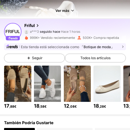
Ver más
620K Seguidores
4,82
Friful
a***3
seguido hace
Hace 1 horas
j***n
está navegando
620K Seguidores
4,82
999K+ Vendido recientemente
500K+ Compra repetida
Esta tienda está seleccionada como
「Botique de moda」
620K Seguidores
4,82
Seguir
Todos los artículos
620K Seguidores
4,82
620K Seguidores
4,82
17
18
12
18
13
,88€
,58€
,08€
,28€
620K Seguidores
4,82
También Podría Gustarte