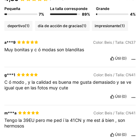
Pequeña
La talla corresponde
Grande
7%
89%
4%
deportivo
(1)
día de acción de gracias
(1)
impresionante
(1)
a***9
Color: Beis / Talla: CN37
Muy
bonitas
y
c
ó
modas
son
blanditas
Útil
(0)
g***1
Color: Beis / Talla: CN41
C
ó
modo
,
y
la
calidad
es
buena
me
gusta
demasiado
y
se
ve
igual
que
en
las
fotos
muy
cute
Útil
(0)
m***a
Color: Beis / Talla: CN41
Tengo
la
39EU
pero
me
ped
í
la
41CN
y
me
est
á
bien
,
son
hermosos
Útil
(0)