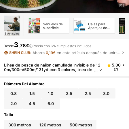
1/11
Señuelos de
Cajas para
superficie
Aparejos de
Pesca
3
Artículos
3
,78€
Desde
Precio con IVA e impuestos incluidos
Ahorra
0,19€
en este artículo después de unirte.
Línea de pesca de nailon camuflada invisible de 12
5,00
0m/300m/500m/131yd con 3 colores, línea de
(7)
monofilamento de nailon resistente a la abrasió
n para pesca de carpas | Verde musgo, ideal para
el Día de la Madre, el Día del Padre, Pascua
Diámetro Del Alambre
0.8
1.5
1.0
3.5
2.5
3.0
2.0
4.5
6.0
Talla
300 metros
120 metros
500 metros