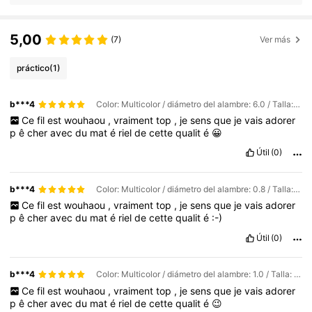
5,00
(7)
Ver más
práctico
(1)
b***4
Color: Multicolor / diámetro del alambre: 6.0 / Talla: 500 metros
Ce
fil
est
wouhaou
,
vraiment
top
,
je
sens
que
je
vais
adorer
p
ê
cher
avec
du
mat
é
riel
de
cette
qualit
é
😀
Útil
(0)
b***4
Color: Multicolor / diámetro del alambre: 0.8 / Talla: 500 metros
Ce
fil
est
wouhaou
,
vraiment
top
,
je
sens
que
je
vais
adorer
p
ê
cher
avec
du
mat
é
riel
de
cette
qualit
é
:-)
Útil
(0)
b***4
Color: Multicolor / diámetro del alambre: 1.0 / Talla: 500 metros
Ce
fil
est
wouhaou
,
vraiment
top
,
je
sens
que
je
vais
adorer
p
ê
cher
avec
du
mat
é
riel
de
cette
qualit
é
😉