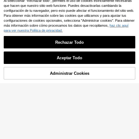
Al seleccionar "Rechazar todo", permites el uso de cookies estrictamente necesarias
ada para Pesca en Agua Dulce y Sa
que hacen que nuestro sitio web funcione. Puedes desactivarlas cambiando la
lada, Perfecta para Todos los Entusi
configuración de tu navegador, pero esto puede afectar el funcionamiento del sitio web.
astas de la Pesca, Accesorios de P
esca--Empaque Aleatorio
Para obtener más información sobre las cookies que utilizamos y para ajustar tus
configuraciones de cookies opcionales, selecciona "Administrar cookies". Para obtener
más información sobre cómo procesamos los datos que recopilamos,
haz clic aquí
para ver nuestra Política de privacidad.
Rechazar Todo
Aceptar Todo
SeaKnight 500m/547yd Línea de P
esca de Carpa Ultra Resistente, 0.2
4
,78€
6mm-0.40mm 4.54kg-11.34kg Líne
Administrar Cookies
AÑADIR A LA BOLSA
a de Pesca de Monofilamento de N
Línea de pesca súper resistente JO
ailon, Múltiples Resistencias Dispon
F - 300 yardas/500 yardas/1000 y
5
ibles, Invisible Bajo el Agua, Esenci
,44€
ardas, línea trenzada multifilamento
al para la Pesca de Carpa
PE de 4 hebras, anti-abrasión, para
lanzamiento suave y largo, disponib
le en opciones de 8 a 80 libras, entr
ega aleatoria