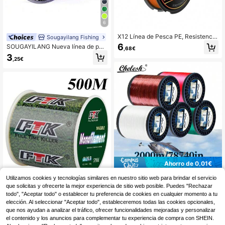
6
X12 Línea de Pesca PE, Resistencia
Sougayilang Fishing
Extremadamente Alta, Ultra Resiste
6
SOUGAYILANG Nueva línea de pes
,68€
nte a la Abrasión, Lanzamiento Larg
ca de nailon de alta calidad de 100
3
o, Lanzamiento Suave, Material Re
,25€
m-500m, diámetro: 0.14mm-0.50m
sistente al Desgaste, Fuerza de Tra
m, resistencia a la tracción: 7lbs-38
cción Potente, Adecuada para Pesc
lbs, baja absorción de agua, alta res
a en Barco en el Océano, Pesca en
istencia a la abrasión, adecuada pa
la Playa y Pesca en Agua Dulce.
ra la pesca de carpa
Ahorro de 0,01€
Línea de pesca monofilamento de n
Utilizamos cookies y tecnologías similares en nuestro sitio web para brindar el servicio
ailon Chelesh de 2000m, suave, res
6
que solicitas y ofrecerte la mejor experiencia de sitio web posible. Puedes "Rechazar
Línea de Pesca, Línea de Pesca de
,87€
6,88€
istente, de fácil lanzamiento, antien
Nylon Invisible con Manchas, 120
todo", "Aceptar todo" o establecer tu preferencia de cookies en cualquier momento a tu
4
vejecimiento, disponible en múltiple
,08€
m/300m/500m, Línea de Pesca de
elección. Al seleccionar "Aceptar todo", estableceremos todas las cookies opcionales,
s colores y resistencias, adecuada
Camuflaje, Línea de Pesca que Ca
que nos ayudan a analizar el tráfico, ofrecer funcionalidades mejoradas y personalizar
para la pesca de carpas, manualida
mbia de Color, Duradera e Invisible,
des y joyería
el contenido y los anuncios para complementar tu experiencia de compra con SHEIN.
0.14-0.5mm/4.13-34.32lbs, Adecu