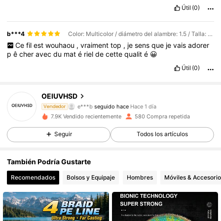
Útil
(0)
b***4
Color: Multicolor / diámetro del alambre: 1.5 / Talla: 500 metros
Ce
fil
est
wouhaou
,
vraiment
top
,
je
sens
que
je
vais
adorer
p
ê
cher
avec
du
mat
é
riel
de
cette
qualit
é
😀
Útil
(0)
61 Seguidores
4,86
OEIUVHSD
e***b
seguido hace
Hace 1 día
Vendedor
61 Seguidores
4,86
7.9K Vendido recientemente
580 Compra repetida
Seguir
Todos los artículos
61 Seguidores
4,86
También Podría Gustarte
61 Seguidores
4,86
Recomendados
Bolsos y Equipaje
Hombres
Móviles & Accesorio
61 Seguidores
4,86
61 Seguidores
4,86