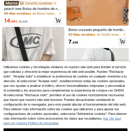
Colorful Juveniles
peach tree Bolso de hombro de nail
on de gran capacidad y multifunció
#5 Más vendidos
en Bolso hobo Bolsos cruzados para hombre
n, resistente al desgaste para el tra
Ahorro de 4,34€
14
bajo, con bolsillo para monedas y t
,88€
15,03€
4
eléfono, bolso de pecho, bolso later
Ocevento
al, bolso de mensajero, bolso hobo,
Bolso cruzado pequeño de hombro
bolso de cadera, regalo de Navida
Ocevento Camiseta sin
personalizado de moda, bolso de m
Almacén UE
#3 Más vendidos
en Otoño Invierno Bolso de hombro inclinado para h
d, Acción de Gracias, regalo diverti
mangas casual para vacaciones en
ensajero con estilo de Hong Kong p
4
,65€
-48%
8,99€
7
do, bolso cruzado, útiles escolares,
la playa para hombres con aplique f
ara hombres, regalo de Navidad, in
,45€
bolso pequeño, bolso bandolera, bo
loral 3D y cuello redondo, regalos d
vierno y otoño, bolso lateral, regalo
lso lateral, artículos nuevos para es
el Día del Padre, fútbol
de moda, regalo del Día de San Val
tudiantes, bolso esencial, bolso peq
entín, artículos esenciales de viaje
ueño, bolso de lona, bolso de cáma
del Día de San Valentín, bolso esen
ra, festival, vintage, regalo de San
cial para vacaciones, bolso de hom
Valentín, vacaciones
bro para camping, bolsa con pegati
Camiseta de algodón de
Almacén UE
Utilizamos cookies y tecnologías similares en nuestro sitio web para brindar el servicio
nas, regalo de verano del Día de Sa
1 pieza con diseños de dibujos anim
que solicitas y ofrecerte la mejor experiencia de sitio web posible. Puedes "Rechazar
7
,64€
-44%
13,88€
n Valentín, bolsa de regalo del Día d
ados/anime, estilo universitario unis
todo", "Aceptar todo" o establecer tu preferencia de cookies en cualquier momento a tu
e San Valentín, mochila, bolso cruz
ex, apta para todas las estaciones,
4-5 días hábiles
elección. Al seleccionar "Aceptar todo", estableceremos todas las cookies opcionales,
ado, útiles escolares de primavera
estampado de dibujos animados/let
que nos ayudan a analizar el tráfico, ofrecer funcionalidades mejoradas y personalizar
ras, cuello redondo, mangas cortas,
el contenido y los anuncios para complementar tu experiencia de compra con SHEIN.
corte informal y holgado, camiseta
gráfica para fans del anime, conjunt
Al seleccionar "Rechazar todo", permites el uso de cookies estrictamente necesarias
o de primavera, camiseta de algodó
que hacen que nuestro sitio web funcione. Puedes desactivarlas cambiando la
n, camiseta tipo camisa para hombr
configuración de tu navegador, pero esto puede afectar el funcionamiento del sitio web.
e.
Para obtener más información sobre las cookies que utilizamos y para ajustar tus
Bolso de hombro de gran capacida
configuraciones de cookies opcionales, selecciona "Administrar cookies". Para obtener
Juego de fiesta con temática de est
d, adecuado para estudiantes y uso
más información sobre cómo procesamos los datos que recopilamos,
haz clic aquí
ilo de dibujos animados 81/50 pieza
10
#4 Más vendidos
en Contenedores de alimentos desechables
,46€
-2%
10,69€
diario
s, decoración de temporada de regr
para ver nuestra Política de privacidad.
3
eso a la escuela, adecuado para 10
4
,48€