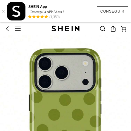
SHEIN App
×
CONSEGUIR
¡ Descarga la APP Ahora !
(1,350)