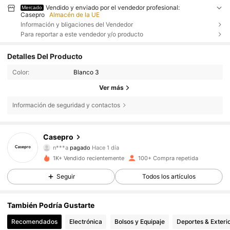
Vendido y enviado por el vendedor profesional:
Mercado
Casepro
Almacén de la UE
Información y bligaciones del Vendedor
Para reportar a este vendedor y/o producto
Detalles Del Producto
Color:
Blanco 3
Ver más
Información de seguridad y contactos
70 Seguidores
4,83
Casepro
n***a
pagado
Hace 1 día
c***s
seguido hace
Hace 1 día
1K+ Vendido recientemente
100+ Compra repetida
70 Seguidores
4,83
Seguir
Todos los artículos
70 Seguidores
4,83
También Podría Gustarte
Recomendados
Electrónica
Bolsos y Equipaje
Deportes & Exteri