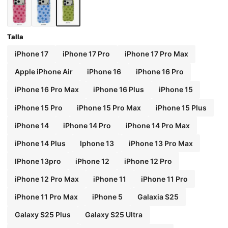
ecuado tanto para hombres como para mujeres.,Es Navidad.,Dí
a de San Valentín,Pascua,Un regalo ideal para tu novia durante
la temporada de bodas y cumpleaños..
Talla
iPhone 17
iPhone 17 Pro
iPhone 17 Pro Max
Apple iPhone Air
iPhone 16
iPhone 16 Pro
iPhone 16 Pro Max
iPhone 16 Plus
iPhone 15
iPhone 15 Pro
iPhone 15 Pro Max
iPhone 15 Plus
iPhone 14
iPhone 14 Pro
iPhone 14 Pro Max
iPhone 14 Plus
Iphone 13
iPhone 13 Pro Max
IPhone 13pro
iPhone 12
iPhone 12 Pro
iPhone 12 Pro Max
iPhone 11
iPhone 11 Pro
iPhone 11 Pro Max
iPhone 5
Galaxia S25
Galaxy S25 Plus
Galaxy S25 Ultra