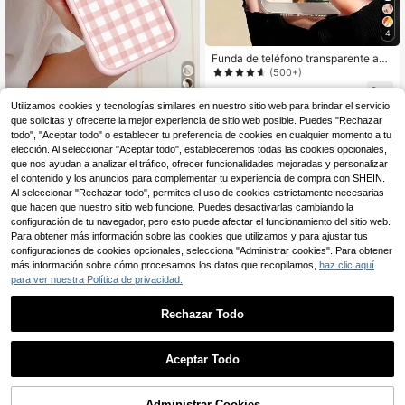
4
Funda de teléfono transparente anti
huellas dactilares con estampado d
(500+)
e gato de fiesta de uva de moda, co
3
mpatible con iPhone 16 ProMax/16/
,64€
-1%
3,68€
Utilizamos cookies y tecnologías similares en nuestro sitio web para brindar el servicio
16 Pro/16 Plus/11/15/15 Pro/15 Pro
Max/12/13/14 ProMax/XS/XR/11 Pr
que solicitas y ofrecerte la mejor experiencia de sitio web posible. Puedes "Rechazar
1 pieza Funda de teléfono dura mat
o/11 ProMax/12 Pro/12 ProMax/13 P
e con perforaciones, de estilo minim
todo", "Aceptar todo" o establecer tu preferencia de cookies en cualquier momento a tu
3
,74€
ro/13 ProMax/7 Plus/14 Pro/14 Pro
alista y con estampado a cuadros d
elección. Al seleccionar "Aceptar todo", estableceremos todas las cookies opcionales,
Max/14 Plus/7 Plus/8 Plus/8/SE2/12
e color rosa y blanco, compatible c
que nos ayudan a analizar el tráfico, ofrecer funcionalidades mejoradas y personalizar
Mini/13 Mini, carcasa rígida antiam
on iPhone 11/12/13/14/15/16 Pro M
el contenido y los anuncios para complementar tu experiencia de compra con SHEIN.
arillamiento, regalo de fiesta
ax/17/17 Pro/17 Pro Max/Air, regalo i
Al seleccionar "Rechazar todo", permites el uso de cookies estrictamente necesarias
deal para mamá en primavera, cum
que hacen que nuestro sitio web funcione. Puedes desactivarlas cambiando la
pleaños o aniversario
configuración de tu navegador, pero esto puede afectar el funcionamiento del sitio web.
Para obtener más información sobre las cookies que utilizamos y para ajustar tus
configuraciones de cookies opcionales, selecciona "Administrar cookies". Para obtener
más información sobre cómo procesamos los datos que recopilamos,
haz clic aquí
para ver nuestra Política de privacidad.
Rechazar Todo
Aceptar Todo
7
Funda de teléfono a prueba de golp
es con elementos de letras personal
Administrar Cookies