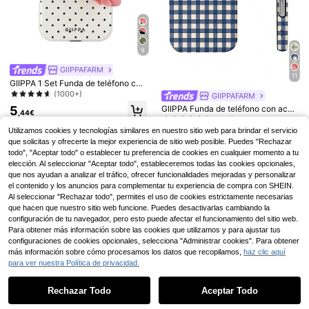
14
Funda de teléfono magnética de sili
9
cona de lujo, de silicona sólida de c
(1000+)
olor púrpura, compatible con iPhon
GIIPPAFARM
5
11
e 17 Pro Max, 17 Pro, 17 Air, 17, 16 Pl
,58€
GIIPPA 1 Set Funda de teléfono con
us, 15, 14, 13, 12 Pro Max, 11, admit
Funda de teléfono trans
Almacén UE
fondo blanco y patrón de lunares n
(1000+)
GIIPPAFARM
e carga inalámbrica, tacto suave, re
parente con absorción magnética a
(1000+)
egros + Ventosa rosa, adecuada pa
5
galo de primavera
GIIPPA Funda de teléfono con acab
prueba de golpes, compatible con i
ra iPhone 17 Pro Max, 16 Pro Max, 1
,44€
3
ado mate de 2 en 1 con elementos
Phone 17 Pro Max/17 Pro/17 Air/17/
(1000+)
,82€
5 Pro Max, 14 Pro Max, funda de tel
de cuadros blancos y azules, patró
16 Pro Max/16 Pro/16 Plus/16 E/16/1
éfono de estilo coreano elegante e
Utilizamos cookies y tecnologías similares en nuestro sitio web para brindar el servicio
4
n de cuadros, regalo de Pascua co
5 Pro Max/15 Pro/15 Plus/15/14 Pro
,03€
interesante, compatible con iPhone
que solicitas y ofrecerte la mejor experiencia de sitio web posible. Puedes "Rechazar
n conejito y huevo de Pascua
Max/14 Pro/14 Plus/14/13 Pro Max/
11/12/13/14/15/16 Pro Max Plus, dis
todo", "Aceptar todo" o establecer tu preferencia de cookies en cualquier momento a tu
13/13 Pro/13 Mini/12 Pro Max/12/12
eño elegante adecuado tanto para
elección. Al seleccionar "Aceptar todo", estableceremos todas las cookies opcionales,
Pro/12 Mini/11/11 Pro/11 Pro Max/X
hombres como para mujeres, regalo
que nos ayudan a analizar el tráfico, ofrecer funcionalidades mejoradas y personalizar
s/X/Xr/Xs Max/7 Plus/8 Plus/7g/8g,
ideal para Navidad, San Valentín, P
el contenido y los anuncios para complementar tu experiencia de compra con SHEIN.
esquinas a prueba de golpes, comp
ascua, temporada de bodas y cump
atible con, regalo de primavera, cu
Al seleccionar "Rechazar todo", permites el uso de cookies estrictamente necesarias
leaños para la novia
mpleaños, profesional, vuelta al col
que hacen que nuestro sitio web funcione. Puedes desactivarlas cambiando la
egio
configuración de tu navegador, pero esto puede afectar el funcionamiento del sitio web.
Para obtener más información sobre las cookies que utilizamos y para ajustar tus
7
configuraciones de cookies opcionales, selecciona "Administrar cookies". Para obtener
más información sobre cómo procesamos los datos que recopilamos,
haz clic aquí
1 pieza Funda de teléfono Hadaasi
para ver nuestra Política de privacidad.
Oficial Auténtica Transparente Mag
(1000+)
Mostrar artículos similares con stock
Ver todo
nética de Acrílico Duro Cristalina Di
3
sipación de Calor Anti-Amarilleo Co
,88€
Rechazar Todo
Aceptar Todo
Lo sentimos, este producto está agotado.
mpatible con MagSafe Gruesa Anti-
Caída para Hombres y Mujeres Co