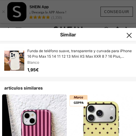
SHEIN App
×
CONSEGUIR
¡ Descarga la APP Ahora !
(1,350)
Similar
Funda de teléfono suave, transparente y curvada para iPhone
16 Pro Max 15 14 11 12 13 Mini XS Max XXR 8 7 16 Plus,
bonita y a prueba de golpes.
Blanco
1,95€
artículos similares