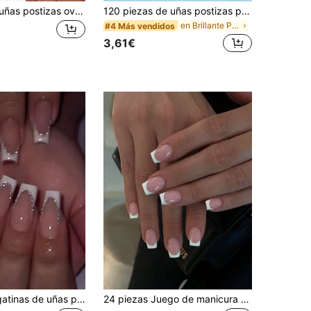
24 piezas de uñas postizas ovaladas cortas con lunares, el arte de uñas con lunares hace que las puntas de los dedos brillen, adecuado para fiestas, bailes y uso diario
120 piezas de uñas postizas para los pies de estilo francés para mujer, rosa y blanco, cobertura completa, engrosadas, pegatinas de extensión de uñas, adecuadas para arte de uñas DIY
en Brillante Presione sobre uñas postizas
#4 Más vendidos
3,61€
24 piezas Pegatinas de uñas postizas en forma de ataúd francesas largas, con purpurina plateada, puntas francesas blancas, set de uñas postizas cortas de color rosa nude brillante que cubre toda la uña, incluye 1 botella de pegamento y 1 lima de uñas, adecuado para uso diario de uñas postizas y pegatinas de manicura francesa para mujeres y niñas
24 piezas Juego de manicura francesa blanca estilo chino en forma de A, adecuado para fiesta, baile y uso diario de uñas