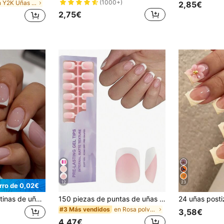
(1000+)
en Y2K Uñas postizas a presión
2,85€
2,75€
12
23
rro de 0,02€
24 piezas de pegatinas de uñas francesas blancas cuadradas cortas, diseño minimalista, adecuadas para uso diario, accesorios de uñas artificiales, suministros para uñas
150 piezas de puntas de uñas acrílicas francesas cuadradas y redondas cortas en rosa y blanco, puntas de gel de manicura francesa 3 en 1 para arte de uñas DIY, 15 tamaños para mujeres y salón de uñas, uñas postizas y suministros para uñas
en Rosa polvoriento Uñas postizas a presión
#3 Más vendidos
3,58€
4,47€