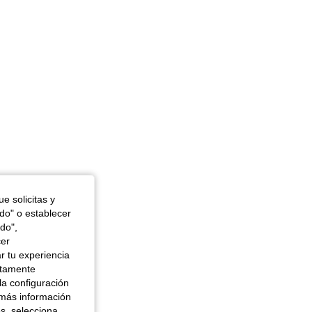
e solicitas y
odo" o establecer
do",
cer
r tu experiencia
ctamente
la configuración
 más información
es, selecciona