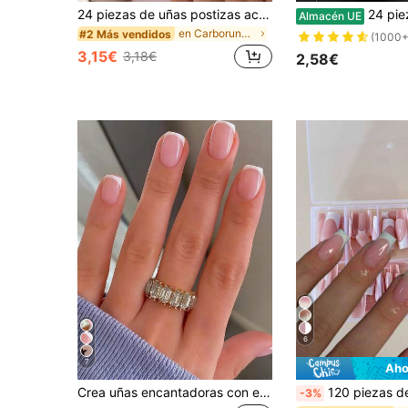
24 piezas de uñas postizas acrílicas cuadradas/redondas con pétalos de flores 3D en blanco y rosa, un set de arte de uñas lindo que incluye 1 pieza de esmalte de gel y 1 pieza de lima de uñas, adecuado para mujeres en el día a día, citas y fiestas
24 piezas Uñas postizas cortas en forma de ataúd con unicolor y sencilla
Almacén UE
en Carborundo Uñas postizas a presión
#2 Más vendidos
(1000+
3,15€
3,18€
2,58€
6
7
Aho
Crea uñas encantadoras con este kit de 24 piezas de uñas postizas cuadradas cortas de gel. Uñas francesas minimalistas de estilo retro clásico para uso diario con cobertura completa, adecuadas para mujeres y niñas. El set incluye 1 hoja de adhesivos y 1 tira de gel de jalea mini. Los suministros para uñas se envían de forma aleatoria.
120 piezas de uñas postizas rectangulares de estilo francés minimalista, mejora tu estilo de manicura, adecuado para
-3%