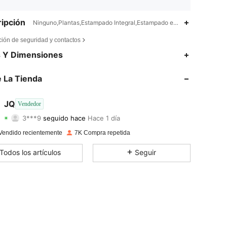
ipción
Ninguno,Plantas,Estampado Integral,Estampado en Textura,Liso,A 
ción de seguridad y contactos
4,88
5
741
s Y Dimensiones
4,88
5
741
 La Tienda
4,88
5
741
JQ
Vendedor
3***9
seguido hace
Hace 1 día
4,88
5
741
Calificación
Artículos
Seguidores
Vendido recientemente
7K Compra repetida
4,88
5
741
Todos los artículos
Seguir
4,88
5
741
4,88
5
741
4,88
5
741