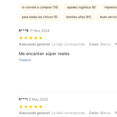
lo volveré a comprar (16)
rapidez logística (6)
impresio
para todas las chicas (5)
bonitas uñas (81)
buen servici
6***8
11 Nov,2024
Adecuado general: La talla corresponde, Color: Blanco, Forma de 
Adecuado general:
La talla corresponde
Color:
Blanco
F
Me encantan súper reales
Traducir
h***1
9 May,2025
Adecuado general: La talla corresponde, Color: Blanco, Forma de 
Adecuado general:
La talla corresponde
Color:
Blanco
F