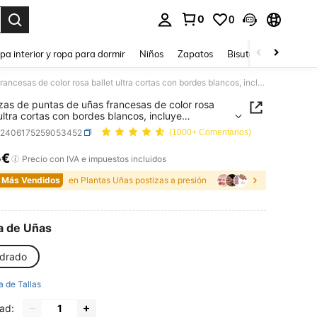
0
0
ar. Press Enter to select.
pa interior y ropa para dormir
Niños
Zapatos
Bisutería Y Accesorio
24 piezas de puntas de uñas francesas de color rosa ballet ultra cortas con bordes blancos, incluye pegamento para uñas y lima de uñas. Adecuado para que las mujeres/niñas lo usen en fiestas, fiestas de baile y diversas ocasiones diarias. Uñas postizas, suministros para uñas
zas de puntas de uñas francesas de color rosa
 ultra cortas con bordes blancos, incluye
nto para uñas y lima de uñas. Adecuado para
b2406175259053452
(1000+ Comentarios)
s mujeres/niñas lo usen en fiestas, fiestas de baile
rsas ocasiones diarias. Uñas postizas, suministros
5€
ICE AND AVAILABILITY
Precio con IVA e impuestos incluidos
ñas
 Más Vendidos
en Plantas Uñas postizas a presión
a de Uñas
drado
a de Tallas
ad: