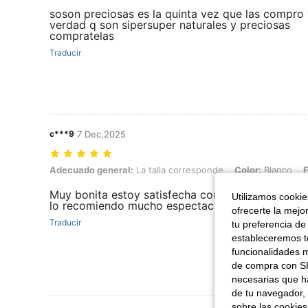
soson preciosas es la quinta vez que las compro
verdad q son sipersuper naturales y preciosas
compratelas
Traducir
c***9
7 Dec,2025
Adecuado general: La talla corresponde, Color: Blanco, Forma de 
Adecuado general:
La talla corresponde
Color:
Blanco
F
Muy bonita estoy satisfecha con estr producto 
Utilizamos cookies
lo recomiendo mucho espectacular
ofrecerte la mejo
Traducir
tu preferencia de
estableceremos to
funcionalidades m
de compra con SH
necesarias que h
de tu navegador, 
sobre las cookies