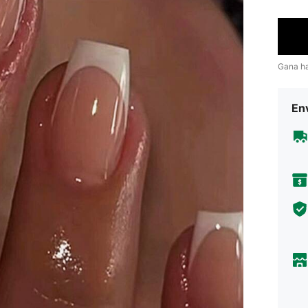
Gana h
Env