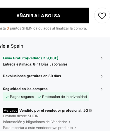
AÑADIR A LA BOLSA
asta
3
puntos SHEIN calculados al finalizar la compra.
ío a
Spain
Envío Gratuito(Pedidos ≥ 9,00€)
Entrega estimada:
8-11 Días Laborables
Devoluciones gratuitas en 30 días
Seguridad en las compras
Pagos seguros
Protección de la privacidad
Vendido por el vendedor profesional: JQ
Mercado
Enviado desde SHEIN
Información y bligaciones del Vendedor
Para reportar a este vendedor y/o producto