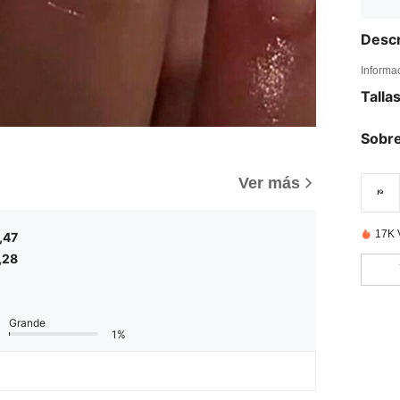
Descr
Informa
Talla
Sobre
)
Ver más
17K 
,47
,28
Grande
1%