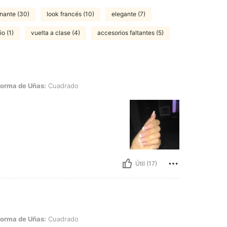
nante (30)
look francés (10)
elegante (7)
o (1)
vuelta a clase (4)
accesorios faltantes (5)
Uñas: Cuadrado
orma de Uñas:
Cuadrado
Útil (17)
Uñas: Cuadrado
orma de Uñas:
Cuadrado