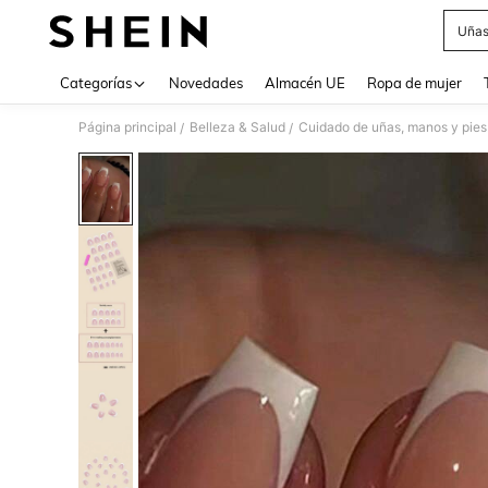
Uñas
Use up 
Categorías
Novedades
Almacén UE
Ropa de mujer
Página principal
Belleza & Salud
Cuidado de uñas, manos y pies
/
/