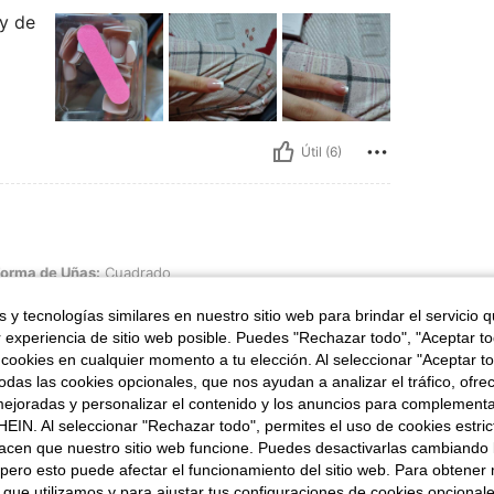
 y de
Útil (6)
Uñas: Cuadrado
orma de Uñas:
Cuadrado
es 10/10 me encantaaaaa preciowq
 y tecnologías similares en nuestro sitio web para brindar el servicio qu
r experiencia de sitio web posible. Puedes "Rechazar todo", "Aceptar t
 cookies en cualquier momento a tu elección. Al seleccionar "Aceptar to
das las cookies opcionales, que nos ayudan a analizar el tráfico, ofre
ejoradas y personalizar el contenido y los anuncios para complementa
EIN. Al seleccionar "Rechazar todo", permites el uso de cookies estri
Útil (2)
acen que nuestro sitio web funcione. Puedes desactivarlas cambiando 
pero esto puede afectar el funcionamiento del sitio web. Para obtener
 que utilizamos y para ajustar tus configuraciones de cookies opcional