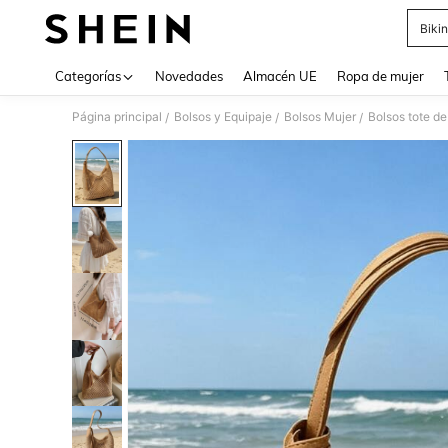
Bikin
Use up 
Categorías
Novedades
Almacén UE
Ropa de mujer
Página principal
Bolsos y Equipaje
Bolsos Mujer
Bolsos tote de
/
/
/