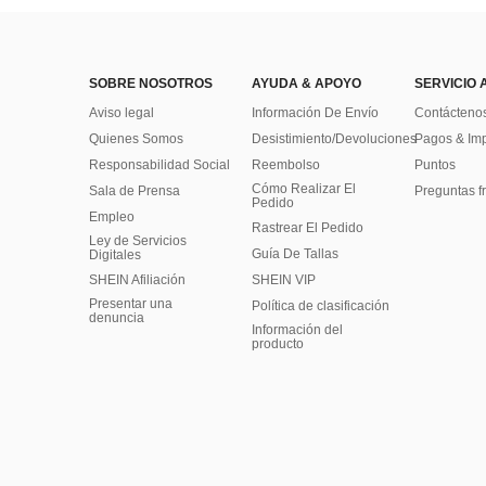
SOBRE NOSOTROS
AYUDA & APOYO
SERVICIO 
Aviso legal
Información De Envío
Contácteno
Quienes Somos
Desistimiento/Devoluciones
Pagos & Im
Responsabilidad Social
Reembolso
Puntos
Cómo Realizar El
Sala de Prensa
Preguntas f
Pedido
Empleo
Rastrear El Pedido
Ley de Servicios
Guía De Tallas
Digitales
SHEIN Afiliación
SHEIN VIP
Presentar una
Política de clasificación
denuncia
​Información del
producto