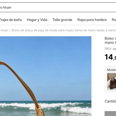
is Mujer
and down arrow keys to navigate search Búsqueda Reciente and Buscar y Encontr
Trajes de baño
Hogar y Vida
Talla grande
Ropa para hombre
Ro
 mujer
/
Bolso 
mano t
estilo
SKU: s
negoci
en la 
14
,
PR
paja d
bolso 
Mostra
Cantid
Lo sent