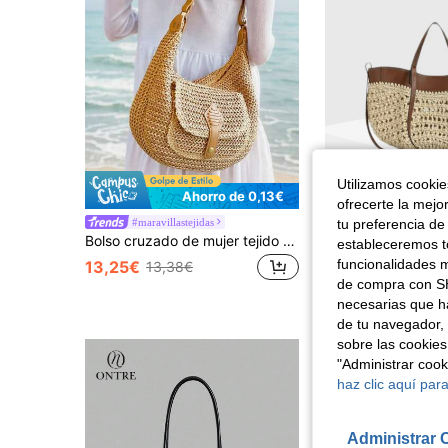
Utilizamos cookies
Ahorro de 0,13€
ofrecerte la mejo
#maravillastejidas
tu preferencia de
Bolso cruzado de mujer tejido a la moda y sencillo, versátil y casual, bolso de hombro perfecto para el verano, las vacaciones, la playa, el uso diario y los viajes imprescindibles
36 Left
estableceremos to
funcionalidades m
13,25€
13,38€
30,87€
de compra con SH
necesarias que h
de tu navegador, 
sobre las cookies
"Administrar coo
haz clic aquí para
Administrar 