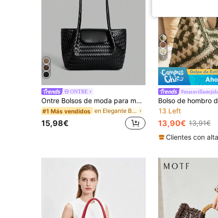
7
Aho
ONTRE
#maravillastejid
Ontre Bolsos de moda para mujer
13 Left
en Elegante Bolsos De Mano Para Mujer
#1 Más vendidos
15,98€
13,90€
13,91€