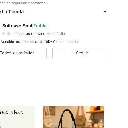
ción de seguridad y contactos
4,90
70
12K
 La Tienda
4,90
70
12K
Suitcase Soul
Vendedor
.***.
seguido hace
Hace 1 día
4,90
70
12K
Calificación
Artículos
Seguidores
 Vendido recientemente
10K+ Compra repetida
4,90
70
12K
Todos los artículos
Seguir
4,90
70
12K
4,90
70
12K
4,90
70
12K
4,90
70
12K
4,90
70
12K