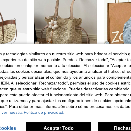
 y tecnologías similares en nuestro sitio web para brindar el servicio qu
9
6
r experiencia de sitio web posible. Puedes "Rechazar todo", "Aceptar t
Bolso Tote de Gran Capacidad Premium con Diseño de Empalme y Paja Hueca Tejida, Bolso de Hombro, Bolso de Moda Retro Casual Versátil para Desplazamientos
Nueva bolsa de playa de verano tejida, bolso de hombro casual para ir y venir, cierre de cordón, gran capacidad y versátil para mujeres
 cookies en cualquier momento a tu elección. Al seleccionar "Aceptar to
35 Left
das las cookies opcionales, que nos ayudan a analizar el tráfico, ofre
9,80€
ejoradas y personalizar el contenido y los anuncios para complementa
10,88€
EIN. Al seleccionar "Rechazar todo", permites el uso de cookies estri
acen que nuestro sitio web funcione. Puedes desactivarlas cambiando 
pero esto puede afectar el funcionamiento del sitio web. Para obtener
 que utilizamos y para ajustar tus configuraciones de cookies opcional
kies". Para obtener más información sobre cómo procesamos los datos
 ver nuestra Política de privacidad.
Cookies
Aceptar Todo
Rechaz