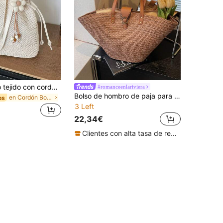
Bolso de cubo tejido con cordón blanco crema nuevo de verano, bolso tote de hombro de malla hueca estilo Ins, bolso de mano tejido casual para vacaciones de verano, playa y viajes
#romanceenlariviera
Bolso de hombro de paja para mujer, bolso de playa tejido con correa de cuero sintético, bolso de mano de estilo bohemio para vacaciones de verano
en Cordón Bolsos De Mano Para Mujer
os
3 Left
22,34€
Clientes con alta tasa de repetición