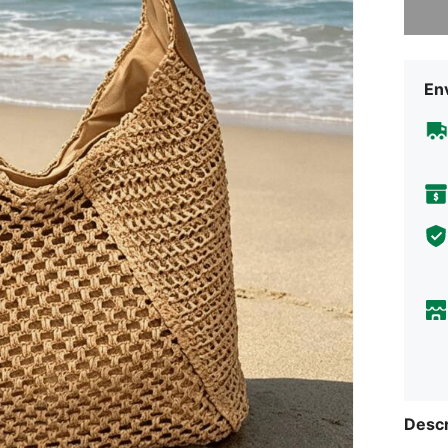
Env
Descr