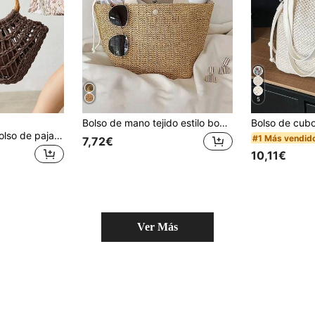
5
Bolso de mano tejido estilo bohemio - Bolso grande negro, adecuado para playa, camping y actividades al aire libre, elección ideal para aventuras de mujeres, bolso de playa
MOTF PREMIUM Bolso de paja hueco de color marrón de moda para mujer, bolso de tote de gran capacidad y portátil, adecuado para vacaciones, viajes, playa y coincidencia con la
#1 Más vendid
7,72€
10,11€
Ver Más