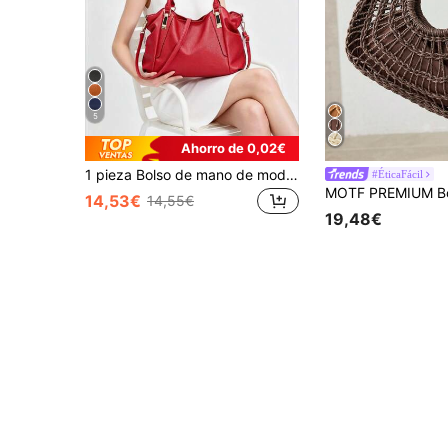
5
Ahorro de 0,02€
1 pieza Bolso de mano de moda casual de color rojo sólido y de alta gama, hecho de PU, adecuado para el trabajo, la oficina y la vida diaria
#ÉticaFácil
14,53€
14,55€
19,48€