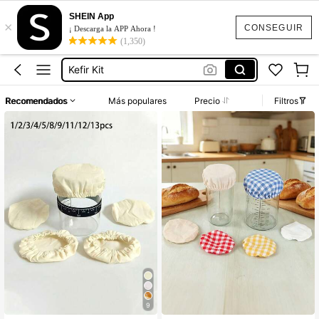
Kit Kefir
SHEIN App
×
Kefir
CONSEGUIR
¡ Descarga la APP Ahora !
(1,350)
Kéfir
Kefir Kit
Frasco De Germinación
Recomendados
Más populares
Precio
Filtros
Kit Kefir
Kefir
9