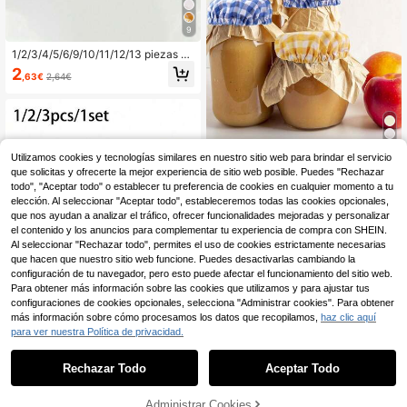
9
1/2/3/4/5/6/9/10/11/12/13 piezas C
ubiertas de tela para frascos de fer
2
,63€
2,64€
mentación de masa madre, Cubiert
as de tela reutilizables para ferment
ación de masa, Cubiertas de tela el
ásticas para fermentación de pan d
e masa madre, Adecuado para mas
a madre, Kombucha
Utilizamos cookies y tecnologías similares en nuestro sitio web para brindar el servicio
9
que solicitas y ofrecerte la mejor experiencia de sitio web posible. Puedes "Rechazar
1 pieza Cubierta de tela para frasco
todo", "Aceptar todo" o establecer tu preferencia de cookies en cualquier momento a tu
de masa madre, Cubierta de tela re
31 Left
elección. Al seleccionar "Aceptar todo", estableceremos todas las cookies opcionales,
utilizable para fermentación de mas
que nos ayudan a analizar el tráfico, ofrecer funcionalidades mejoradas y personalizar
3
a, Cubierta elástica de tela para fer
,02€
el contenido y los anuncios para complementar tu experiencia de compra con SHEIN.
mentación de pan de masa madre
Al seleccionar "Rechazar todo", permites el uso de cookies estrictamente necesarias
que hacen que nuestro sitio web funcione. Puedes desactivarlas cambiando la
configuración de tu navegador, pero esto puede afectar el funcionamiento del sitio web.
Para obtener más información sobre las cookies que utilizamos y para ajustar tus
configuraciones de cookies opcionales, selecciona "Administrar cookies". Para obtener
más información sobre cómo procesamos los datos que recopilamos,
haz clic aquí
para ver nuestra Política de privacidad.
1
9
0
Rechazar Todo
Aceptar Todo
1/2/3pcs/1set Cubierta de tela para
frasco de fermentación de masa ma
10 Left
dre, cubierta de tela reutilizable par
Administrar Cookies