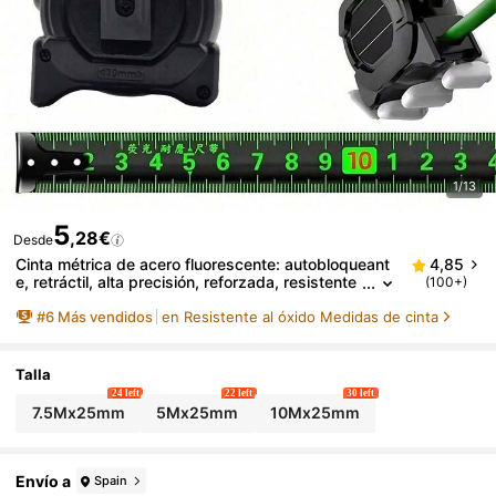
1/13
5
,28€
Desde
Cinta métrica de acero fluorescente: autobloqueant
4,85
e, retráctil, alta precisión, reforzada, resistente
(100+)
al desgaste, ideal para trabajos nocturnos y de
#
6
Más vendidos
en Resistente al óxido Medidas de cinta
medición
Talla
24 left
22 left
30 left
7.5Mx25mm
5Mx25mm
10Mx25mm
Envío a
Spain