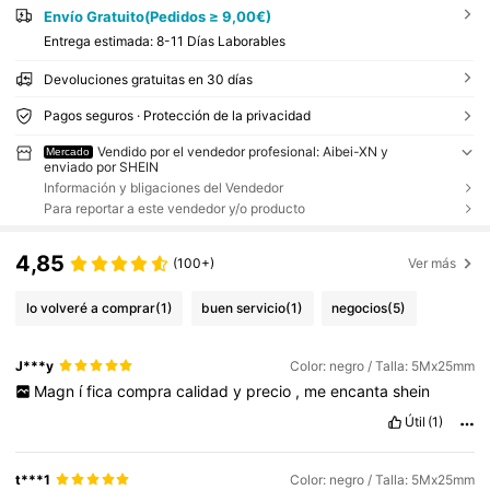
Envío Gratuito(Pedidos ≥ 9,00€)
Entrega estimada:
8-11 Días Laborables
Devoluciones gratuitas en 30 días
Pagos seguros · Protección de la privacidad
Vendido por el vendedor profesional: Aibei-XN y
Mercado
enviado por SHEIN
Información y bligaciones del Vendedor
Para reportar a este vendedor y/o producto
4,85
(100+)
Ver más
lo volveré a comprar
(1)
buen servicio
(1)
negocios
(5)
J***y
Color: negro / Talla: 5Mx25mm
Magn
í
fica
compra
calidad
y
precio
,
me
encanta
shein
Útil
(1)
t***1
Color: negro / Talla: 5Mx25mm