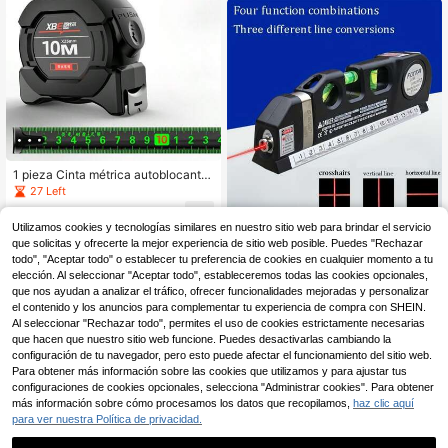
1 pieza Cinta métrica autoblocante
de acero fluorescente de alta precis
27 Left
ión - Longitud de 5 m, 7,5 m, 10 m |
5
Adecuada para uso diario
,98€
1 pieza Regla con nivel láser, calibr
Utilizamos cookies y tecnologías similares en nuestro sitio web para brindar el servicio
e de nivel láser preciso con doble e
38 Left
que solicitas y ofrecerte la mejor experiencia de sitio web posible. Puedes "Rechazar
scala, herramienta láser multipropó
todo", "Aceptar todo" o establecer tu preferencia de cookies en cualquier momento a tu
8
sito para línea horizontal, para marc
,26€
elección. Al seleccionar "Aceptar todo", estableceremos todas las cookies opcionales,
ado preciso en sitio, adecuado para
que nos ayudan a analizar el tráfico, ofrecer funcionalidades mejoradas y personalizar
construcción, renovación, carpinter
el contenido y los anuncios para complementar tu experiencia de compra con SHEIN.
ía, instalación, bricolaje en el hogar,
instalación de equipos mecánicos y
Al seleccionar "Rechazar todo", permites el uso de cookies estrictamente necesarias
eléctricos, topografía y medición
que hacen que nuestro sitio web funcione. Puedes desactivarlas cambiando la
configuración de tu navegador, pero esto puede afectar el funcionamiento del sitio web.
Para obtener más información sobre las cookies que utilizamos y para ajustar tus
configuraciones de cookies opcionales, selecciona "Administrar cookies". Para obtener
más información sobre cómo procesamos los datos que recopilamos,
haz clic aquí
para ver nuestra Política de privacidad.
Ahorro de 0,12€