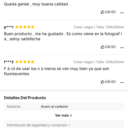
Queda
genial
,
muy
buena
calidad
.
Útil
(0)
p***r
Color: negro / Talla: 10Mx25mm
Buen
producto
,
me
ha
gustado
.
Es
como
viene
en
la
fotograf
í
a
,
estoy
satisfecha
Útil
(0)
f***2
Color: negro / Talla: 10Mx25mm
F
á
cil
de
usar
los
n
ú
meros
se
ven
muy
bien
ya
que
son
fluorescentes
Útil
(0)
Detalles Del Producto
Material:
Acero al carbono
Ver más
Información de seguridad y contactos