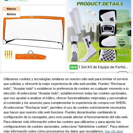
1 Set Kit de Equipo de Partido (Calentadores de Pierna de Fútbol Pegados con Pegamento TD + Mangas de Calcetín + Vendaje Deportivo + Equipo de Fútbol) Resistente al Desgaste y Duradero, Tela de Alta Calidad
NEW
11
Aktive Portería de fútbol plegable ✅ Entrega 24/48h a España (península)
,48€
Utilizamos cookies y tecnologías similares en nuestro sitio web para brindar el servicio
28
,31€
que solicitas y ofrecerte la mejor experiencia de sitio web posible. Puedes "Rechazar
RRP:
28,95€
todo", "Aceptar todo" o establecer tu preferencia de cookies en cualquier momento a tu
Envío Rápido
elección. Al seleccionar "Aceptar todo", estableceremos todas las cookies opcionales,
que nos ayudan a analizar el tráfico, ofrecer funcionalidades mejoradas y personalizar
el contenido y los anuncios para complementar tu experiencia de compra con SHEIN.
Al seleccionar "Rechazar todo", permites el uso de cookies estrictamente necesarias
que hacen que nuestro sitio web funcione. Puedes desactivarlas cambiando la
configuración de tu navegador, pero esto puede afectar el funcionamiento del sitio web.
Para obtener más información sobre las cookies que utilizamos y para ajustar tus
configuraciones de cookies opcionales, selecciona "Administrar cookies". Para obtener
más información sobre cómo procesamos los datos que recopilamos,
haz clic aquí