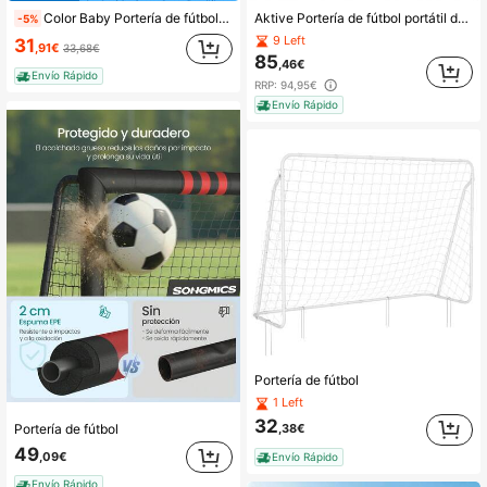
Color Baby Portería de fútbol pop-up 4 en 1 con dianas, diseño FC Barcelona, incluye bolsa de transporte, fácil de montar, ideal para jardín, puntería y juego activo desde 3 años ✅ Entrega 24/48h a España (península)
Aktive Portería de fútbol portátil de acero desmontable, medidas 240x85x160 cm, fácil de montar, ligera, con red de poliéster y 6 piquetas incluidas. Ideal para entrenamientos y partidos en jardín o parque ✅ Entrega 24/48h a España (península)
-5%
9 Left
31
,91€
33,68€
85
,46€
1.2K Seguidores
4,89
Envío Rápido
RRP:
94,95€
Envío Rápido
1.2K Seguidores
4,89
1.2K Seguidores
4,89
1.2K Seguidores
4,89
Portería de fútbol
1 Left
32
Portería de fútbol
,38€
49
,09€
Envío Rápido
Envío Rápido