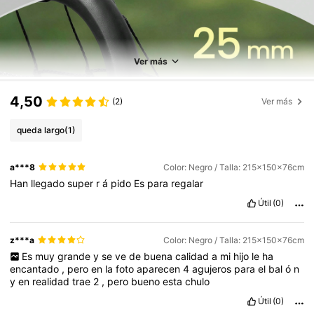
Ver más
4,50
(2)
Ver más
queda largo
(1)
a***8
Color: Negro / Talla: 215x150x76cm
Han
llegado
super
r
á
pido
Es
para
regalar
Útil
(0)
z***a
Color: Negro / Talla: 215x150x76cm
Es
muy
grande
y
se
ve
de
buena
calidad
a
mi
hijo
le
ha
encantado
,
pero
en
la
foto
aparecen
4
agujeros
para
el
bal
ó
n
y
en
realidad
trae
2
,
pero
bueno
esta
chulo
Útil
(0)