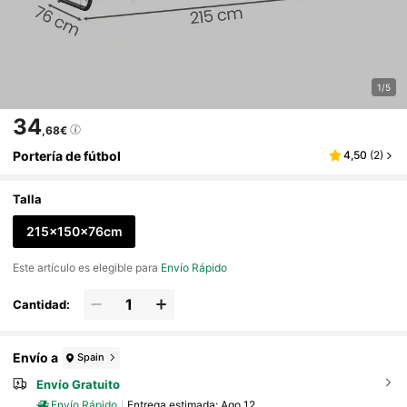
1/5
34
,68€
Portería de fútbol
4,50
(
2
)
Talla
215x150x76cm
Este artículo es elegible para
Envío Rápido
Cantidad:
Envío a
Spain
Envío Gratuito
Envío Rápido
Entrega estimada:
Ago 12