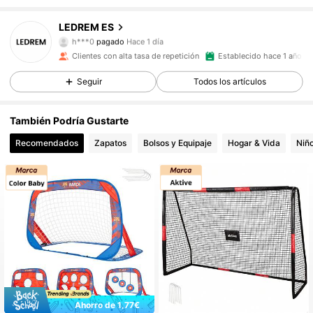
LEDREM ES
1.2K Seguidores
4,89
h***0
pagado
Hace 1 día
Clientes con alta tasa de repetición
Establecido hace 1 año
1.2K Seguidores
4,89
Seguir
Todos los artículos
También Podría Gustarte
1.2K Seguidores
4,89
Recomendados
Zapatos
Bolsos y Equipaje
Hogar & Vida
Niñ
1.2K Seguidores
4,89
1.2K Seguidores
4,89
1.2K Seguidores
4,89
Ahorro de 1,77€
1.2K Seguidores
4,89