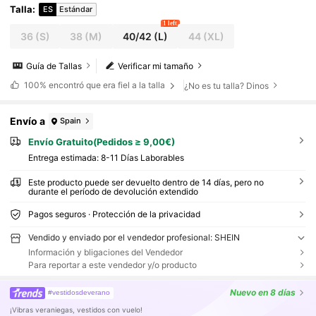
Talla
:
ES
Estándar
1 left
36
(S)
38
(M)
40/42
(L)
44
(XL)
Guía de Tallas
Verificar mi tamaño
100%
encontró que era fiel a la talla
¿No es tu talla? Dinos
Envío a
Spain
Envío Gratuito(Pedidos ≥ 9,00€)
Entrega estimada:
8-11 Días Laborables
Este producto puede ser devuelto dentro de 14 días, pero no
durante el período de devolución extendido
Pagos seguros · Protección de la privacidad
Vendido y enviado por el vendedor profesional: SHEIN
Información y bligaciones del Vendedor
Para reportar a este vendedor y/o producto
Nuevo
en 8 días
#vestidosdeverano
¡Vibras veraniegas, vestidos con vuelo!