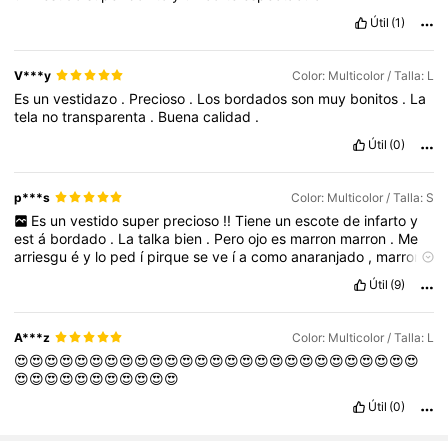
Útil
(1)
776K Seguidores
4,81
V***y
Color: Multicolor / Talla: L
Es
un
vestidazo
.
Precioso
.
Los
bordados
son
muy
bonitos
.
La
776K Seguidores
4,81
tela
no
transparenta
.
Buena
calidad
.
Útil
(0)
p***s
Color: Multicolor / Talla: S
Es
un
vestido
super
precioso
!!
Tiene
un
escote
de
infarto
y
est
á
bordado
.
La
talka
bien
.
Pero
ojo
es
marron
marron
.
Me
arriesgu
é
y
lo
ped
í
pirque
se
ve
í
a
como
anaranjado
,
marron
rojizo
...
pero
que
vaa
!!
es
muy
marron
y
por
eso
lo
devuelvo
.
Útil
(9)
A***z
Color: Multicolor / Talla: L
😍😍😍😍😍😍😍😍😍😍😍😍😍😍😍😍😍😍😍😍😍😍😍😍😍😍😍
😍😍😍😍😍😍😍😍😍😍😍
Útil
(0)