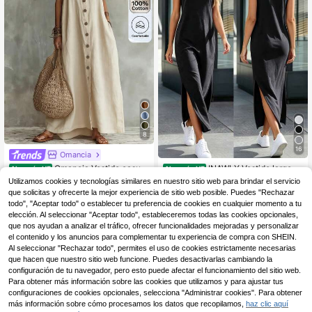
8
16
Omancia
Omancia Vestido casual
INAWLY Vestido largo d
Almacén UE
Almacén UE
de unicolor para mujer para vacacio
e fiesta de mujer de unicolor y cuell
#1 Más vendidos
en Botón frontal Vestidos De Mujer
13
Utilizamos cookies y tecnologías similares en nuestro sitio web para brindar el servicio
,49€
nes de verano
o redondo de moda
(100+)
que solicitas y ofrecerte la mejor experiencia de sitio web posible. Puedes "Rechazar
todo", "Aceptar todo" o establecer tu preferencia de cookies en cualquier momento a tu
13
,94€
elección. Al seleccionar "Aceptar todo", estableceremos todas las cookies opcionales,
que nos ayudan a analizar el tráfico, ofrecer funcionalidades mejoradas y personalizar
el contenido y los anuncios para complementar tu experiencia de compra con SHEIN.
Al seleccionar "Rechazar todo", permites el uso de cookies estrictamente necesarias
que hacen que nuestro sitio web funcione. Puedes desactivarlas cambiando la
configuración de tu navegador, pero esto puede afectar el funcionamiento del sitio web.
Para obtener más información sobre las cookies que utilizamos y para ajustar tus
configuraciones de cookies opcionales, selecciona "Administrar cookies". Para obtener
más información sobre cómo procesamos los datos que recopilamos,
haz clic aquí