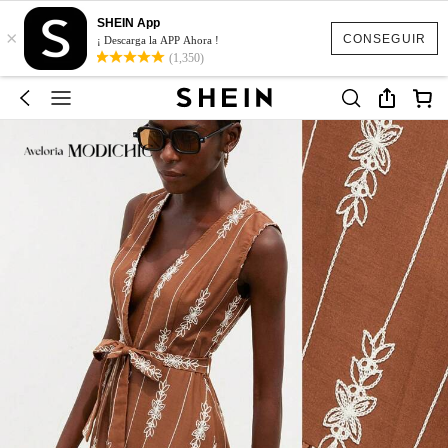
SHEIN App
×
CONSEGUIR
¡ Descarga la APP Ahora !
(1,350)