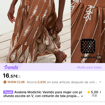
1/6
16
,57€
Ahorra
0,83€
en este artículo después de unirte.
Aveloria Modichic Vestido para mujer con pr
5,00
ofundo escote en V, con cinturón de tela propia
(13)
y contraste de color, con bordados intensos en
estilo romántico bohemio francés para vacaciones