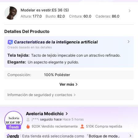
Modelar es vestir:
ES 36 (S)
Altura:
177.0
Busto:
82.0
Cintura:
60.0
Caderas:
86.0
Detalles Del Producto
Características de la inteligencia artificial
Creado basado en los detalles
Tela tejida:
Tacto de tejido impecable con un atractivo refinado.
Elegante:
Un aspecto elegante y pulido.
Composición:
100% Poliéster
Ver más
Información de seguridad y contactos
776K Seguidores
4,81
Aveloria Modichic
j***i
seguido hace
Hace 5 horas
8***z
está navegando
776K Seguidores
4,81
920K Vendido recientemente
510K Compra repetida
Esta tienda está seleccionada como
「Botique de moda」