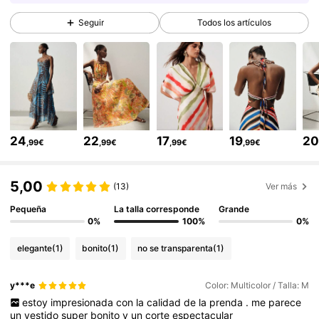
776K Seguidores
4,81
Seguir
Todos los artículos
776K Seguidores
4,81
776K Seguidores
4,81
24
22
17
19
2
,99€
,99€
,99€
,99€
776K Seguidores
4,81
5,00
(13)
Ver más
776K Seguidores
4,81
Pequeña
La talla corresponde
Grande
0%
100%
0%
elegante
(1)
bonito
(1)
no se transparenta
(1)
776K Seguidores
4,81
y***e
Color: Multicolor / Talla: M
estoy
impresionada
con
la
calidad
de
la
prenda
.
me
parece
776K Seguidores
4,81
un
vestido
super
bonito
y
un
corte
espectacular