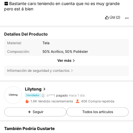
Bastante
caro
teniendo
en
cuenta
que
no
es
muy
grande
pero
est
á
bien
Útil
(2)
Detalles Del Producto
Material:
Tela
Composición:
50% Acrílico, 50% Poliéster
Ver más
3K Seguidores
4,83
Información de seguridad y contactos
Lilytong
3K Seguidores
4,83
o***t
pagado
Hace 1 día
Vendedor
1.6K Vendido recientemente
406 Compra repetida
3K Seguidores
4,83
Seguir
Todos los artículos
También Podría Gustarte
3K Seguidores
4,83