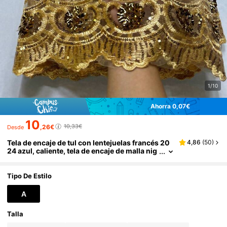
1/10
Ahorra 0,07€
10
10,33€
,26€
Desde
Tela de encaje de tul con lentejuelas francés 20
4,86
(
50
)
24 azul, caliente, tela de encaje de malla nig
eriana de 5 yardas/1 yarda, tela de encaje afr
icana para fiesta de bodas
Tipo De Estilo
A
Talla