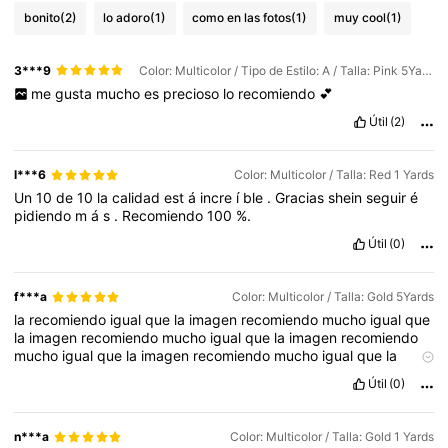
bonito
(2)
lo adoro
(1)
como en las fotos
(1)
muy cool
(1)
3***9
Color: Multicolor / Tipo de Estilo: A / Talla: Pink 5Yards
me
gusta
mucho
es
precioso
lo
recomiendo
💕
Útil
(2)
l***6
Color: Multicolor / Talla: Red 1 Yards
Un
10
de
10
la
calidad
est
á
incre
í
ble
.
Gracias
shein
seguir
é
pidiendo
m
á
s
.
Recomiendo
100
%.
Útil
(0)
f***a
Color: Multicolor / Talla: Gold 5Yards
la
recomiendo
igual
que
la
imagen
recomiendo
mucho
igual
que
la
imagen
recomiendo
mucho
igual
que
la
imagen
recomiendo
mucho
igual
que
la
imagen
recomiendo
mucho
igual
que
la
imagen
recomiendo
Útil
(0)
n***a
Color: Multicolor / Talla: Gold 1 Yards