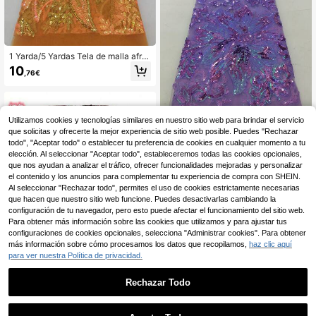
1 Yarda/5 Yardas Tela de malla afric
ana nigeriana bordada de alta calid
10
,76€
ad con lentejuelas francesas amarill
as y verdes para bodas y fiestas, co
n morado
Utilizamos cookies y tecnologías similares en nuestro sitio web para brindar el servicio
que solicitas y ofrecerte la mejor experiencia de sitio web posible. Puedes "Rechazar
5 Yardas de tela de encaje con lent
ejuelas nigeriana de alta calidad, el
todo", "Aceptar todo" o establecer tu preferencia de cookies en cualquier momento a tu
14
,17€
egante tela de encaje francés de m
elección. Al seleccionar "Aceptar todo", estableceremos todas las cookies opcionales,
alla azul con lentejuelas, adecuada
que nos ayudan a analizar el tráfico, ofrecer funcionalidades mejoradas y personalizar
para fiesta, vestido de novia, varied
el contenido y los anuncios para complementar tu experiencia de compra con SHEIN.
ad de colores: oro, rosa, morado, bla
Al seleccionar "Rechazar todo", permites el uso de cookies estrictamente necesarias
nco, naranja, negro, verde, rojo, ide
que hacen que nuestro sitio web funcione. Puedes desactivarlas cambiando la
al para decoración de bodas
configuración de tu navegador, pero esto puede afectar el funcionamiento del sitio web.
Para obtener más información sobre las cookies que utilizamos y para ajustar tus
configuraciones de cookies opcionales, selecciona "Administrar cookies". Para obtener
más información sobre cómo procesamos los datos que recopilamos,
haz clic aquí
para ver nuestra Política de privacidad.
Rechazar Todo
Tela de encaje soluble en agua con
lentejuelas verde africano francés 2