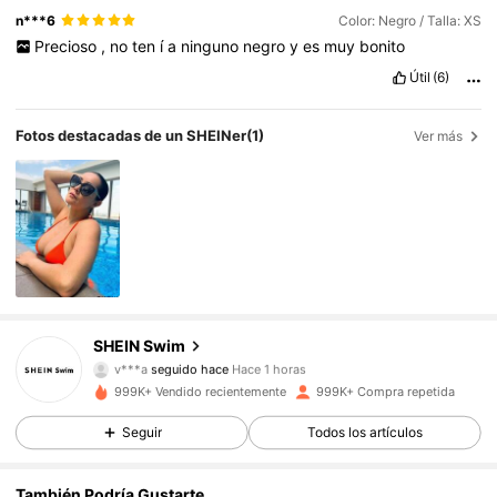
n***6
Color: Negro / Talla: XS
Precioso
,
no
ten
í
a
ninguno
negro
y
es
muy
bonito
Útil
(6)
Fotos destacadas de un SHEINer
(1)
Ver más
414K Seguidores
4,88
SHEIN Swim
b***4
está navegando
414K Seguidores
4,88
999K+ Vendido recientemente
999K+ Compra repetida
Seguir
Todos los artículos
414K Seguidores
4,88
También Podría Gustarte