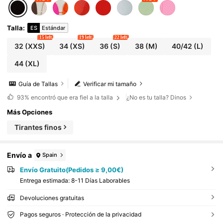
Talla
:
ES
Estándar
15 left
19 left
22 left
32
(XXS)
34
(XS)
36
(S)
38
(M)
40/42
(L)
44
(XL)
Guía de Tallas
Verificar mi tamaño
93%
encontró que era fiel a la talla
¿No es tu talla? Dinos
Más Opciones
Tirantes finos
Envío a
Spain
Envío Gratuito(Pedidos ≥ 9,00€)
Entrega estimada:
8-11 Días Laborables
Devoluciones gratuitas
Pagos seguros · Protección de la privacidad