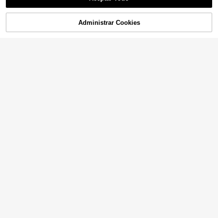
Administrar Cookies
AÑADIR A LA BOLSA