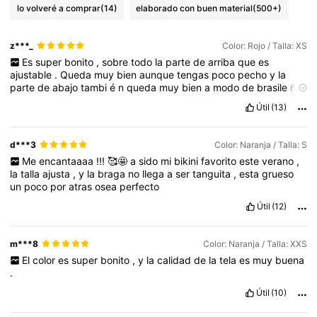
lo volveré a comprar
(14)
elaborado con buen material
(500+)
z***_
Color: Rojo / Talla: XS
Es
super
bonito
,
sobre
todo
la
parte
de
arriba
que
es
ajustable
.
Queda
muy
bien
aunque
tengas
poco
pecho
y
la
parte
de
abajo
tambi
é
n
queda
muy
bien
a
modo
de
brasile
ñ
a
.
Útil
(13)
d***3
Color: Naranja / Talla: S
Me
encantaaaa
!!!
🥰🤩
a
sido
mi
bikini
favorito
este
verano
,
la
talla
ajusta
,
y
la
braga
no
llega
a
ser
tanguita
,
esta
grueso
un
poco
por
atras
osea
perfecto
Útil
(12)
m***8
Color: Naranja / Talla: XXS
El
color
es
super
bonito
,
y
la
calidad
de
la
tela
es
muy
buena
.
Útil
(10)