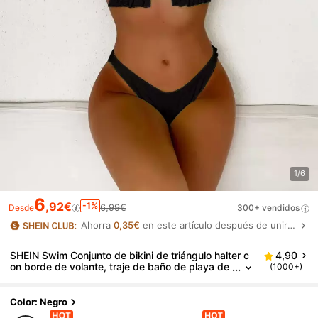
1/6
6
,92€
-1%
6,99€
Desde
300+ vendidos
Ahorra
0,35€
en este artículo después de unirte.
SHEIN Swim Conjunto de bikini de triángulo halter c
4,90
on borde de volante, traje de baño de playa de
(1000+)
verano
Color: Negro