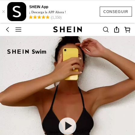
SHEIN App
×
CONSEGUIR
¡ Descarga la APP Ahora !
(1,350)