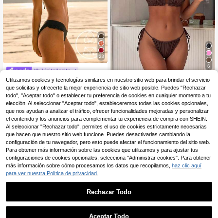
23
6
#bikinitallealto
Swim Basics Bikini de doble tela co
Aralina Conjunto de biki
Utilizamos cookies y tecnologías similares en nuestro sitio web para brindar el servicio
Almacén UE
n bandeau (sin espalda con lazo) y
ni triángulo con volantes de cuadro
(1000+)
9
que solicitas y ofrecerte la mejor experiencia de sitio web posible. Puedes "Rechazar
,40€
9,49€
pierna alta con lazo lateral
s de estilo occidental para vacacio
todo", "Aceptar todo" o establecer tu preferencia de cookies en cualquier momento a tu
11
nes de verano en la playa, con bols
,38€
elección. Al seleccionar "Aceptar todo", estableceremos todas las cookies opcionales,
a de natación
que nos ayudan a analizar el tráfico, ofrecer funcionalidades mejoradas y personalizar
el contenido y los anuncios para complementar tu experiencia de compra con SHEIN.
Al seleccionar "Rechazar todo", permites el uso de cookies estrictamente necesarias
que hacen que nuestro sitio web funcione. Puedes desactivarlas cambiando la
configuración de tu navegador, pero esto puede afectar el funcionamiento del sitio web.
Para obtener más información sobre las cookies que utilizamos y para ajustar tus
configuraciones de cookies opcionales, selecciona "Administrar cookies". Para obtener
más información sobre cómo procesamos los datos que recopilamos,
haz clic aquí
para ver nuestra Política de privacidad.
Rechazar Todo
Aceptar Todo