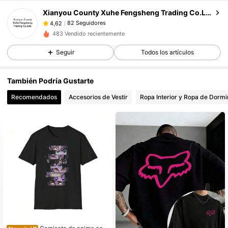
82 Seguidores
4,62
Xianyou County Xuhe Fengsheng Trading Co.Ltd.
82 Seguidores
4,62
j***z
seguido hace
Hace 1 día
483 Vendido recientemente
82 Seguidores
4,62
Seguir
Todos los artículos
82 Seguidores
4,62
82 Seguidores
4,62
También Podría Gustarte
82 Seguidores
4,62
Recomendados
Accesorios de Vestir
Ropa Interior y Ropa de Dormi
82 Seguidores
4,62
82 Seguidores
4,62
82 Seguidores
4,62
82 Seguidores
4,62
82 Seguidores
4,62