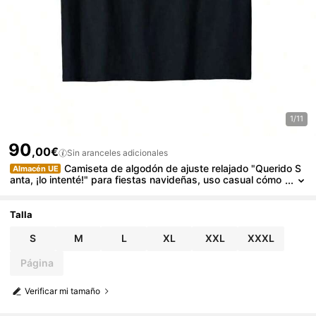
1/11
90
,00€
Sin aranceles adicionales
Camiseta de algodón de ajuste relajado "Querido S
Almacén UE
anta, ¡lo intenté!" para fiestas navideñas, uso casual cómo
do. Negro S-XXL
Talla
S
M
L
XL
XXL
XXXL
Página
Verificar mi tamaño