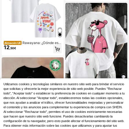
Rawayana: ¿Dónde está
Almacén UE
12
el After? Tour 2026 Camisetas Esta
,50€
mpadas para Hombre y Mujer, Cami
seta de Moda de Manga Corta de Al
godón, Holgada, Casual, de Talla Gr
ande
Utilizamos cookies y tecnologías similares en nuestro sitio web para brindar el servicio
que solicitas y ofrecerte la mejor experiencia de sitio web posible. Puedes "Rechazar
Pink Panther Camiseta
Almacén UE
18
de manga corta para hombre de 22
todo", "Aceptar todo" o establecer tu preferencia de cookies en cualquier momento a tu
,99€
0 g de algodón puro, con estampad
elección. Al seleccionar "Aceptar todo", estableceremos todas las cookies opcionales,
o a doble cara de Pink P-anther beb
que nos ayudan a analizar el tráfico, ofrecer funcionalidades mejoradas y personalizar
iendo té de burbujas. El diseño inclu
el contenido y los anuncios para complementar tu experiencia de compra con SHEIN.
ye un patrón de Pink P-anther disfr
Al seleccionar "Rechazar todo", permites el uso de cookies estrictamente necesarias
utando de una bebida, lo que la con
que hacen que nuestro sitio web funcione. Puedes desactivarlas cambiando la
vierte en una prenda imprescindible
configuración de tu navegador, pero esto puede afectar el funcionamiento del sitio web.
para
Para obtener más información sobre las cookies que utilizamos y para ajustar tus