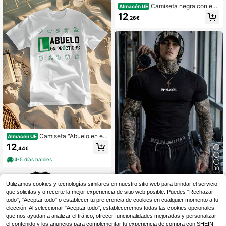
Camiseta negra con est
Almacén UE
ampado de manos y símbolos de Px
12
,26€
xr Gvng para uso casual
Camiseta "Abuelo en en
Almacén UE
trenamiento" | Diseño con huella y t
12
,44€
exto en español para nuevos abuel
os - Camiseta cuello redondo 100%
4-5 días hábiles
unisex - Regalo para el primer abuel
30
o con texto en español "Serán Gran
des Yo" - Ropa para anuncio de em
GymBeat
Utilizamos cookies y tecnologías similares en nuestro sitio web para brindar el servicio
barazo - Manga larga casual
que solicitas y ofrecerte la mejor experiencia de sitio web posible. Puedes "Rechazar
GymBeat Camiseta de hombre con
estampado de letras, casual, para u
todo", "Aceptar todo" o establecer tu preferencia de cookies en cualquier momento a tu
11
,99€
so diario, viajes y deportes
elección. Al seleccionar "Aceptar todo", estableceremos todas las cookies opcionales,
que nos ayudan a analizar el tráfico, ofrecer funcionalidades mejoradas y personalizar
el contenido y los anuncios para complementar tu experiencia de compra con SHEIN.