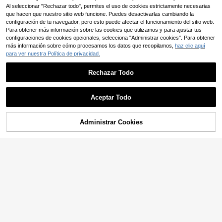
Al seleccionar "Rechazar todo", permites el uso de cookies estrictamente necesarias
que hacen que nuestro sitio web funcione. Puedes desactivarlas cambiando la
configuración de tu navegador, pero esto puede afectar el funcionamiento del sitio web.
Para obtener más información sobre las cookies que utilizamos y para ajustar tus
configuraciones de cookies opcionales, selecciona "Administrar cookies". Para obtener
más información sobre cómo procesamos los datos que recopilamos,
haz clic aquí
para ver nuestra Política de privacidad.
Camiseta estampada de
Almacén UE
la gira del álbum CONFESSIONS II d
14
,40€
Rechazar Todo
e Madonna 2026 para hombre y mu
jer, camiseta a la moda, de verano,
4-5 días hábiles
holgada, informal, de gran tamaño, r
4
egalos para fans.
Aceptar Todo
Camiseta de la serie de
Almacén UE
TV Off Campus, diseño Graham 44
14
,40€
22, camisetas DI LAURENTIS 66, ca
Administrar Cookies
COMPRAR AHORA
AÑADIR A LA BOLSA
misetas estampadas Tucker46, rop
4-5 días hábiles
a de algodón de manga corta.