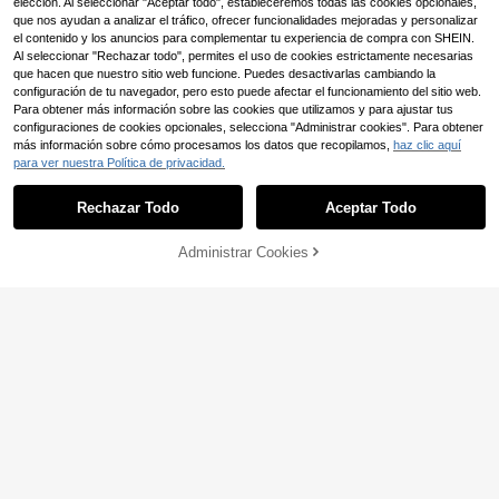
elección. Al seleccionar "Aceptar todo", estableceremos todas las cookies opcionales,
do, pintura en metal, plástico, made
ntura escolar, regalos festivos, boce
que nos ayudan a analizar el tráfico, ofrecer funcionalidades mejoradas y personalizar
ra, cerámica, ideal para manualidad
tos de jardín, bocetos y pintura de p
el contenido y los anuncios para complementar tu experiencia de compra con SHEIN.
es de vuelta al colegio
laya
Al seleccionar "Rechazar todo", permites el uso de cookies estrictamente necesarias
que hacen que nuestro sitio web funcione. Puedes desactivarlas cambiando la
configuración de tu navegador, pero esto puede afectar el funcionamiento del sitio web.
Para obtener más información sobre las cookies que utilizamos y para ajustar tus
configuraciones de cookies opcionales, selecciona "Administrar cookies". Para obtener
más información sobre cómo procesamos los datos que recopilamos,
haz clic aquí
para ver nuestra Política de privacidad.
Rechazar Todo
Aceptar Todo
GDTME Europa Cómoda: Un Libro d
e Colorear Lindo y Acogedor, 24 Pá
19 Left
ginas de Colorear Hechas por Estud
Administrar Cookies
AÑADIR A LA BOLSA
4
iantes, Relaja tu Mente, Aléjate de l
,27€
os Teléfonos, Adecuado para Regal
os de Cumpleaños para Familia y A
Juego de 80 piezas de rotuladores
migos, Decoración de Habitación, P
acrílicos de alto brillo de líquido dire
3
,82€
apelería, Regalos de Regreso a Clas
cto, bolígrafos de gel, bolígrafos de
es
color de secado rápido de gran cap
acidad, de vuelta al colegio, juego d
e bolígrafos para planificador DIY, j
uego de dibujo, papelería de estudi
o, rotuladores de color, adecuados
para cerámica, vidrio, plástico, mad
era, piedras, etc.