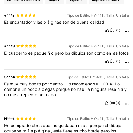
v***s
Tipo de Estilo: HY-411 / Talla: Unitalla
Es
encantador
y
las
p
á
ginas
son
de
buena
calidad
Útil
(1)
a***3
Tipo de Estilo: HY-411 / Talla: Unitalla
El
cuaderno
es
peque
ñ
o
pero
los
dibujos
son
como
en
las
fotos
Útil
(1)
3***4
Tipo de Estilo: HY-409 / Talla: Unitalla
Es
muy
muy
bonito
por
dentro
.
Lo
recomiendo
al
100
%.
Lo
compr
é
un
poco
a
ciegas
porque
no
hab
í
a
ninguna
rese
ñ
a
y
no
me
arrepiento
por
nada
.
Útil
(0)
N***t
Tipo de Estilo: HY-411 / Talla: Unitalla
He
comprado
otros
que
me
gustaban
m
á
s
porque
el
dibujo
ocupaba
m
á
s
p
á
gina
,
este
tiene
mucho
borde
pero
los