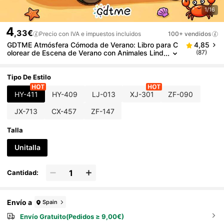
1/16
4
,33€
Precio con IVA e impuestos incluidos
100+ vendidos
GDTME Atmósfera Cómoda de Verano: Libro para C
4,85
olorear de Escena de Verano con Animales Lind
(87)
os para Adultos & Niños, Diseño Simple y Auda
z, 24 Páginas, Regalo de Cumpleaños, Regreso a la
Escuela, Papelería de Temporada de Graduación
Tipo De Estilo
HY-411
HY-409
LJ-013
XJ-301
ZF-090
JX-713
CX-457
ZF-147
Talla
Unitalla
Cantidad:
Envío a
Spain
Envío Gratuito(Pedidos ≥ 9,00€)