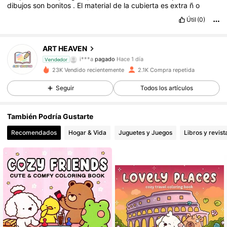
dibujos
son
bonitos
.
El
material
de
la
cubierta
es
extra
ñ
o
Útil
(0)
ART HEAVEN
561 Seguidores
4,86
i***a
pagado
Hace 1 día
Vendedor
m***d
seguido hace
Hace 23 horas
23K Vendido recientemente
2.1K Compra repetida
561 Seguidores
4,86
Seguir
Todos los artículos
También Podría Gustarte
561 Seguidores
4,86
Recomendados
Hogar & Vida
Juguetes y Juegos
Libros y revist
561 Seguidores
4,86
561 Seguidores
4,86
561 Seguidores
4,86