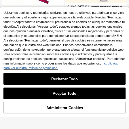
GJYC PET Bálsamo natural para el
cuidado de las patas y el hocico - A
(1000+)
Utilizamos cookies y tecnologías similares en nuestro sitio web para brindar el servicio
livia rápidamente la piel seca, dispo
3
que solicitas y ofrecerte la mejor experiencia de sitio web posible. Puedes "Rechazar
Nuevo cepillo extensible para algas
nible en múltiples fragancias y tama
,16€
- Limpiador telescópico de metal y
todo", "Aceptar todo" o establecer tu preferencia de cookies en cualquier momento a tu
ños, con efectos protectores y cura
3
,78€
ABS 2 en 1, adecuado para acuario
elección. Al seleccionar "Aceptar todo", estableceremos todas las cookies opcionales,
tivos
s, ventanas, limpieza de exteriores/
que nos ayudan a analizar el tráfico, ofrecer funcionalidades mejoradas y personalizar
hogar, se extiende hasta 98 cm (38,
el contenido y los anuncios para complementar tu experiencia de compra con SHEIN.
58 pulgadas), herramienta de limpie
Al seleccionar "Rechazar todo", permites el uso de cookies estrictamente necesarias
za de superficies multifuncional, art
que hacen que nuestro sitio web funcione. Puedes desactivarlas cambiando la
ículos de primera necesidad, limpia
configuración de tu navegador, pero esto puede afectar el funcionamiento del sitio web.
cristales multiusos, cepillo de limpie
za de ventanas retráctil, portátil
Para obtener más información sobre las cookies que utilizamos y para ajustar tus
configuraciones de cookies opcionales, selecciona "Administrar cookies". Para obtener
más información sobre cómo procesamos los datos que recopilamos,
haz clic aquí
para ver nuestra Política de privacidad.
Rechazar Todo
Aceptar Todo
Administrar Cookies
AÑADIR A LA BOLSA
GJYC PET 1 Oz Bálsamo de cuidad
o de caparazón de reptil - Nutritivo
6 Left
PETSIN
y humectante para caparazones de
4
PETSIN Guantes quitapelos con ele
tortuga y piel de lagarto, adecuado
,38€
ctricidad estática para mascotas, c