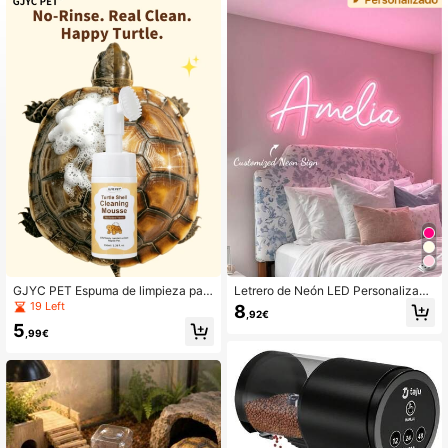
5.4K Seguidores
4,87
5.4K Seguidores
4,87
5.4K Seguidores
4,87
5.4K Seguidores
4,87
5.4K Seguidores
4,87
GJYC PET Espuma de limpieza par
Letrero de Neón LED Personalizabl
a caparazón de tortuga – Limpiador
e Regulable, Decoración de Habita
19 Left
8
,92€
espumoso sin enjuague para capar
ción, Letrero de Neón para Boda, R
5
azón de tortuga, con cabezal de ce
egalo del Día de San Valentín, Fond
,99€
5.4K Seguidores
4,87
pillo de silicona suave, elimina suci
o de Boda con Alimentación USB, D
edad & olor, fórmula suave a base d
ecoración de Pared, Navidad, Fiest
e plantas – 3.38 Fl Oz
a, Bar, Dormitorio, Decoración de Of
icina, Decoración de Dopamina, Re
5.4K Seguidores
galo del Día del Padre, Hogar Estéti
4,87
co