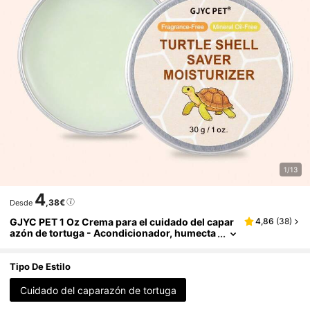
1/13
4
,38€
Desde
GJYC PET 1 Oz Crema para el cuidado del capar
4,86
(
38
)
azón de tortuga - Acondicionador, humecta
nte, limpiador y cera protectora para el cuid
ado del caparazón
Tipo De Estilo
Cuidado del caparazón de tortuga