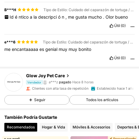
B***H
Tipo de Estilo: Cuidado del caparazón de tortuga / Talla: Crema reparadora e hidratante
Id
é
ntico
a
la
descripci
ó
n
,
me
gusta
mucho
.
Olor
bueno
Útil
(0)
e***6
Tipo de Estilo: Cuidado del caparazón de tortuga / Talla: Crema reparadora e hidratante
me
encantaaaaa
es
genial
muy
muy
bonito
Útil
(0)
Glow Joy Pet Care
5.4K Seguidores
4,87
a***z
pagado
Hace 8 horas
Vendedor
Clientes con alta tasa de repetición
Establecido hace 1 año
5.4K Seguidores
4,87
Seguir
Todos los artículos
También Podría Gustarte
5.4K Seguidores
4,87
Recomendados
Hogar & Vida
Móviles & Accesorios
Deportes & 