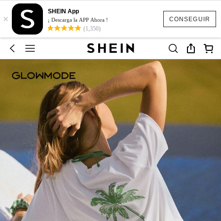
SHEIN App
×
CONSEGUIR
¡ Descarga la APP Ahora !
(1,350)