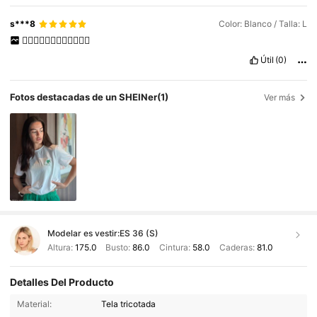
s***8
Color: Blanco / Talla: L
👍🏻👍🏻👍🏻👍🏻👍🏻👍🏻
Útil
(0)
Fotos destacadas de un SHEINer
(1)
Ver más
Modelar es vestir:
ES 36 (S)
Altura:
175.0
Busto:
86.0
Cintura:
58.0
Caderas:
81.0
Detalles Del Producto
Material:
Tela tricotada