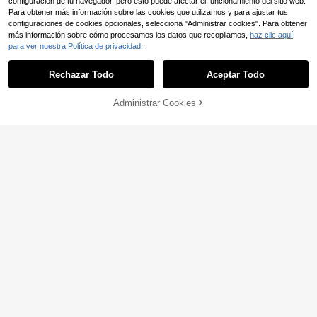
configuración de tu navegador, pero esto puede afectar el funcionamiento del sitio web.
Para obtener más información sobre las cookies que utilizamos y para ajustar tus
configuraciones de cookies opcionales, selecciona "Administrar cookies". Para obtener
más información sobre cómo procesamos los datos que recopilamos,
haz clic aquí
para ver nuestra Política de privacidad.
Rechazar Todo
Aceptar Todo
Administrar Cookies
AÑADIR A LA BOLSA