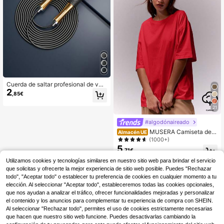
Cuerda de saltar profesional de vel
2
ocidad ajustable, con sistema de co
,85€
jinete suave y mangos texturizados
antideslizantes, duradera y elegant
21
e, adecuada tanto para hombres co
mo para mujeres, diseño ergonómic
#algodónaireado
o, ideal para acondicionamiento físi
MUSERA Camiseta de c
Almacén UE
co en el hogar, CrossFit, boxeo, entr
uello redondo oversize suave, cami
(1000+)
enamiento de resistencia cardiovas
seta oversize para aeropuerto, vac
5
cular, entrenamiento de viaje, equip
,71€
aciones, festivales, regreso a la esc
o de gimnasio
uela, elegante para el Día de San V
Utilizamos cookies y tecnologías similares en nuestro sitio web para brindar el servicio
alentín, primavera, verano, casual
que solicitas y ofrecerte la mejor experiencia de sitio web posible. Puedes "Rechazar
todo", "Aceptar todo" o establecer tu preferencia de cookies en cualquier momento a tu
elección. Al seleccionar "Aceptar todo", estableceremos todas las cookies opcionales,
que nos ayudan a analizar el tráfico, ofrecer funcionalidades mejoradas y personalizar
el contenido y los anuncios para complementar tu experiencia de compra con SHEIN.
Al seleccionar "Rechazar todo", permites el uso de cookies estrictamente necesarias
que hacen que nuestro sitio web funcione. Puedes desactivarlas cambiando la