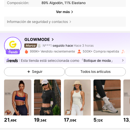
Composición:
89% Algodón, 11% Elastano
Ver más
Información de seguridad y contactos
2.2M Seguidores
4,90
GLOWMODE
N***1
seguido hace
Hace 3 horas
i***c
está navegando
2.2M Seguidores
4,90
999K+ Vendido recientemente
500K+ Compra repetida
A
Esta tienda está seleccionada como
「Botique de moda」
2.2M Seguidores
4,90
Seguir
Todos los artículos
2.2M Seguidores
4,90
2.2M Seguidores
4,90
21
19
17
5
13
,49€
,34€
,09€
,12€
2.2M Seguidores
4,90