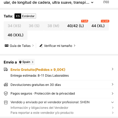
ular, de longitud de cadera, ultra suave, transpi
(10)
rable y elástica de algodón pima para uso diari
o y casual al aire libre
Talla
:
ES
Estándar
9 left
14 left
34
(XS)
36
(S)
38
(M)
40/42
(L)
44
(XL)
46
(XXL)
Guía de Tallas
Verificar mi tamaño
Envío a
Spain
Envío Gratuito(Pedidos ≥ 9,00€)
Entrega estimada:
8-11 Días Laborables
Devoluciones gratuitas en 30 días
Pagos seguros · Protección de la privacidad
Vendido y enviado por el vendedor profesional: SHEIN
Información y bligaciones del Vendedor
Para reportar a este vendedor y/o producto