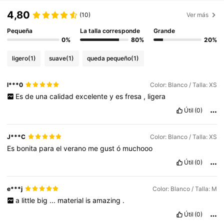
4,80
(10)
Ver más
Pequeña
La talla corresponde
Grande
0%
80%
20%
ligero
(1)
suave
(1)
queda pequeño
(1)
l***0
Color: Blanco / Talla: XS
Es
de
una
calidad
excelente
y
es
fresa
,
ligera
Útil
(0)
J***C
Color: Blanco / Talla: XS
Es
bonita
para
el
verano
me
gust
ó
muchooo
Útil
(0)
e***j
Color: Blanco / Talla: M
a
little
big
...
material
is
amazing
.
Útil
(0)