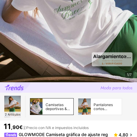
1/7
Camisetas
Pantalones
deportivas &
cortos
Tanks para
deportivos
2
Artículos
mujer
Mujer
11
,90€
Precio con IVA e impuestos incluidos
GLOWMODE Camiseta gráfica de ajuste reg
4,80