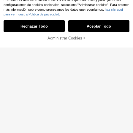
Para obtener más información sobre las cookies que utilizamos y para ajustar tus
configuraciones de cookies opcionales, selecciona "Administrar cookies". Para obtener
más información sobre cómo procesamos los datos que recopilamos,
haz clic aquí
para ver nuestra Política de privacidad.
Rechazar Todo
Aceptar Todo
Administrar Cookies
AÑADIR A LA BOLSA