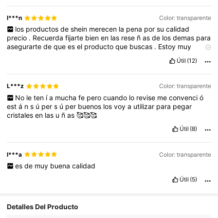
,
la
textura
es
suave
y
f
á
cil
de
aplicar
,
lo
que
facilita
una
manicura
perfecta
en
casa
.
Las
limas
y
pinceles
son
de
l***n
Color: transparente
excelente
calidad
,
dise
ñ
ados
para
dar
un
acabado
los
productos
de
shein
merecen
la
pena
por
su
calidad
profesional
.
Sin
duda
,
estos
productos
son
ideales
tanto
para
precio
.
Recuerda
fijarte
bien
en
las
rese
ñ
as
de
los
demas
para
quienes
buscan
un
toque
de
elegancia
en
su
d
í
a
a
d
í
a
como
asegurarte
de
que
es
el
producto
que
buscas
.
Estoy
muy
para
los
aficionados
del
arte
en
las
u
ñ
as
.
¡
Totalmente
contenta
con
mi
compra
,
¡
volvere
a
pedir
!
recomendados
!
Útil
(12)
L***z
Color: transparente
No
le
ten
í
a
mucha
fe
pero
cuando
lo
revise
me
convenci
ó
est
á
n
s
ú
per
s
ú
per
buenos
los
voy
a
utilizar
para
pegar
cristales
en
las
u
ñ
as
🥰🥰🥰
Útil
(8)
l***a
Color: transparente
es
de
muy
buena
calidad
Útil
(5)
Detalles Del Producto