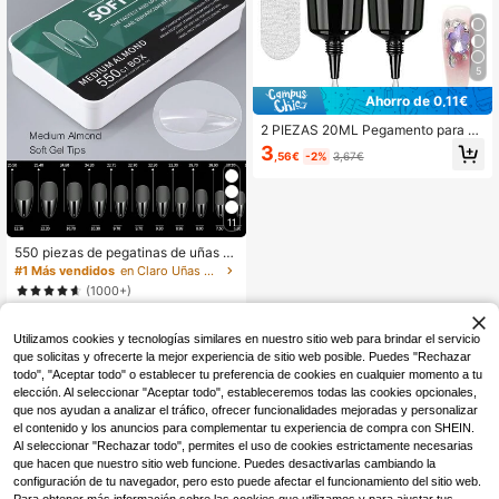
5
Ahorro de 0,11€
2 PIEZAS 20ML Pegamento para P
edrería y Frotado de Uñas, Pegame
3
,56€
-2%
3,67€
nto de Gel Super Fuerte para Uñas
para Encanto de Uñas 3D Gel Brilla
nte para Decoración de Gemas Arte
de Uñas Joyas Diamantes Curado
Necesita UV/LED Regalo de Belleza
11
550 piezas de pegatinas de uñas d
e gel suave, 11 tamaños, forma de a
#1 Más vendidos
en Claro Uñas postizas a presión
lmendra media, pegatinas de uñas d
(1000+)
e cobertura completa, adecuadas p
5
ara uñas de gel, extensión de uñas,
,58€
uñas acrílicas, con caja de almacen
Utilizamos cookies y tecnologías similares en nuestro sitio web para brindar el servicio
amiento, para salón de uñas y arte
que solicitas y ofrecerte la mejor experiencia de sitio web posible. Puedes "Rechazar
de uñas DIY
todo", "Aceptar todo" o establecer tu preferencia de cookies en cualquier momento a tu
elección. Al seleccionar "Aceptar todo", estableceremos todas las cookies opcionales,
que nos ayudan a analizar el tráfico, ofrecer funcionalidades mejoradas y personalizar
el contenido y los anuncios para complementar tu experiencia de compra con SHEIN.
Al seleccionar "Rechazar todo", permites el uso de cookies estrictamente necesarias
que hacen que nuestro sitio web funcione. Puedes desactivarlas cambiando la
configuración de tu navegador, pero esto puede afectar el funcionamiento del sitio web.