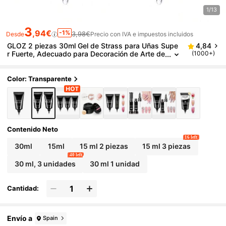
1/13
3
,94€
-1%
3,98€
Desde
Precio con IVA e impuestos incluidos
GLOZ 2 piezas 30ml Gel de Strass para Uñas Supe
4,84
r Fuerte, Adecuado para Decoración de Arte de
(1000+)
Uñas, Uñas 3D, Gel Brillante, Arte de Uñas con
Gemas, Uñas con Strass, Requiere Curado UV/LED,
Regalo de Belleza para Uñas
Color: Transparente
Contenido Neto
16 left
30ml
15ml
15 ml 2 piezas
15 ml 3 piezas
40 left
30 ml, 3 unidades
30 ml 1 unidad
Cantidad:
Envío a
Spain