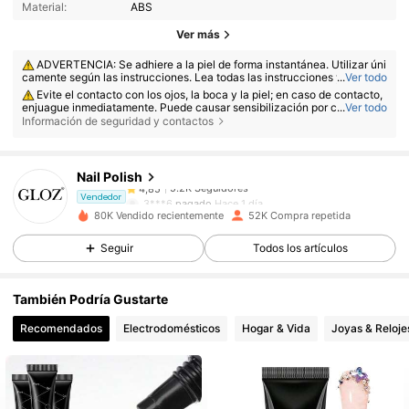
Material:
ABS
Ver más
ADVERTENCIA: Se adhiere a la piel de forma instantánea. Utilizar úni
camente según las instrucciones. Lea todas las instrucciones y adverte
...
Ver todo
ncias del etiquetado del producto antes de su uso. Este producto está d
Evite el contacto con los ojos, la boca y la piel; en caso de contacto,
estinado exclusivamente para su uso en las uñas; no debe utilizarse en
enjuague inmediatamente. Puede causar sensibilización por contacto c
...
Ver todo
el área de los ojos.
5.2K Seguidores
on la piel. Deje de utilizarlo si aparecen irritación, sensibilización, enroje
4,85
Información de seguridad y contactos
cimiento o picor.
Nail Polish
5.2K Seguidores
4,85
3***6
pagado
Hace 1 día
Vendedor
80K Vendido recientemente
52K Compra repetida
5.2K Seguidores
4,85
Seguir
Todos los artículos
También Podría Gustarte
5.2K Seguidores
4,85
Recomendados
Electrodomésticos
Hogar & Vida
Joyas & Reloje
5.2K Seguidores
4,85