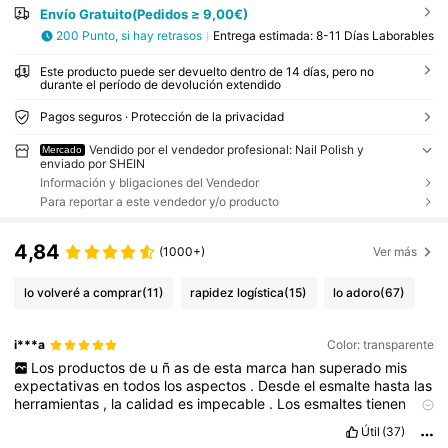
Envío Gratuito(Pedidos ≥ 9,00€)
200 Punto, si hay retrasos
Entrega estimada:
8-11 Días Laborables
Este producto puede ser devuelto dentro de 14 días, pero no
durante el período de devolución extendido
Pagos seguros · Protección de la privacidad
Vendido por el vendedor profesional: Nail Polish y
Mercado
enviado por SHEIN
Información y bligaciones del Vendedor
Para reportar a este vendedor y/o producto
4,84
(1000+)
Ver más
lo volveré a comprar
(11)
rapidez logística
(15)
lo adoro
(67)
i***a
Color: transparente
Los
productos
de
u
ñ
as
de
esta
marca
han
superado
mis
expectativas
en
todos
los
aspectos
.
Desde
el
esmalte
hasta
las
herramientas
,
la
calidad
es
impecable
.
Los
esmaltes
tienen
una
amplia
gama
de
colores
vibrantes
y
duraderos
,
que
se
Útil
(37)
mantienen
intactos
durante
d
í
as
sin
perder
su
brillo
.
Adem
á
s