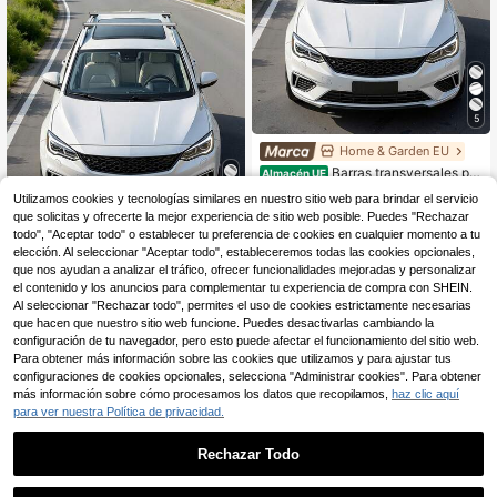
on cerradura, portaequipajes de tec
ho para canoas y cestas de carga
5
Home & Garden EU
Barras transversales par
Almacén UE
a portaequipajes de techo, capacid
56
,27€
Utilizamos cookies y tecnologías similares en nuestro sitio web para brindar el servicio
ad de 90 kg, ajuste universal para ri
que solicitas y ofrecerte la mejor experiencia de sitio web posible. Puedes "Rechazar
eles de techo elevados, espaciado
5
4-7 días hábiles
de rieles de 19 cm a 123 cm, barras
todo", "Aceptar todo" o establecer tu preferencia de cookies en cualquier momento a tu
Home & Garden EU
transversales de aluminio resistente
elección. Al seleccionar "Aceptar todo", estableceremos todas las cookies opcionales,
s con cerradura, portaequipajes de t
Barras transversales par
que nos ayudan a analizar el tráfico, ofrecer funcionalidades mejoradas y personalizar
Almacén UE
echo para canoas y canoas.
a portaequipajes de techo, capacid
el contenido y los anuncios para complementar tu experiencia de compra con SHEIN.
50
,28€
ad de 75 kg, ajuste universal para ri
Al seleccionar "Rechazar todo", permites el uso de cookies estrictamente necesarias
eles de techo elevados, espaciado
4-7 días hábiles
que hacen que nuestro sitio web funcione. Puedes desactivarlas cambiando la
entre rieles de 21 cm a 121 cm, barr
configuración de tu navegador, pero esto puede afectar el funcionamiento del sitio web.
as transversales de aluminio resiste
Para obtener más información sobre las cookies que utilizamos y para ajustar tus
ntes con cerradura, portaequipajes
configuraciones de cookies opcionales, selecciona "Administrar cookies". Para obtener
de techo para canoas y canoas.
más información sobre cómo procesamos los datos que recopilamos,
haz clic aquí
para ver nuestra Política de privacidad.
Rechazar Todo
5
1