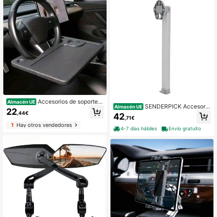
Accesorios de soporte u
Almacén UE
SENDERPICK Accesorio
Almacén UE
niversal para garaje
22
s de soporte universal para garaje
,44€
42
,71€
1
Hay otros vendedores
4-7 días hábiles
Envío gratuito