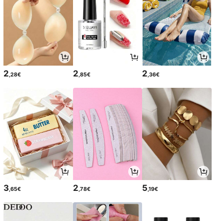
2
2
2
,28€
,85€
,36€
3
2
5
,65€
,78€
,19€