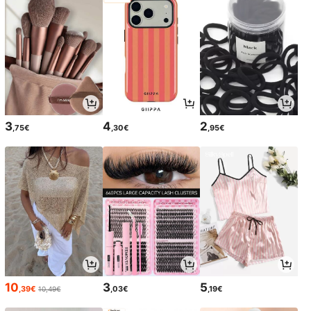
3
4
2
,75€
,30€
,95€
10
3
5
,39€
,03€
,19€
10,49€