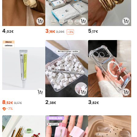
4
3
5
,02€
,16€
,17€
3,26€
-3%
8
2
3
,52€
,38€
,82€
9,17€
-7%