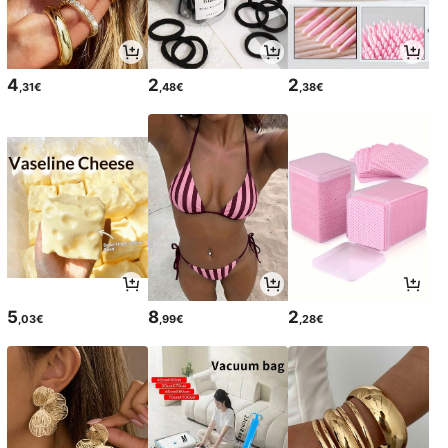
4
2
2
,31€
,48€
,38€
5
8
2
,03€
,99€
,28€