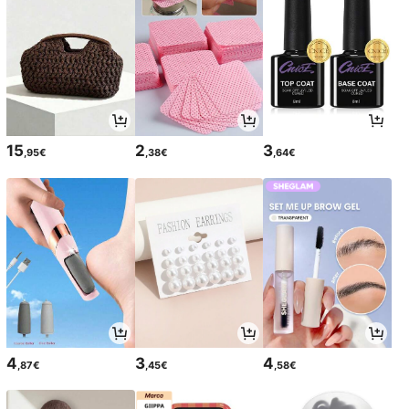
15
2
3
,95€
,38€
,64€
4
3
4
,87€
,45€
,58€