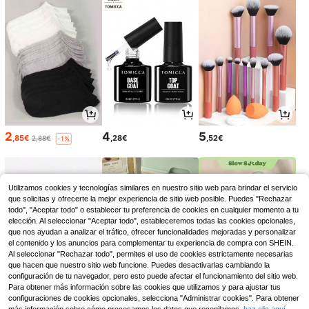
2
4
5
,85€
,28€
,52€
2,88€
-1%
Utilizamos cookies y tecnologías similares en nuestro sitio web para brindar el servicio
que solicitas y ofrecerte la mejor experiencia de sitio web posible. Puedes "Rechazar
todo", "Aceptar todo" o establecer tu preferencia de cookies en cualquier momento a tu
elección. Al seleccionar "Aceptar todo", estableceremos todas las cookies opcionales,
que nos ayudan a analizar el tráfico, ofrecer funcionalidades mejoradas y personalizar
el contenido y los anuncios para complementar tu experiencia de compra con SHEIN.
Al seleccionar "Rechazar todo", permites el uso de cookies estrictamente necesarias
que hacen que nuestro sitio web funcione. Puedes desactivarlas cambiando la
configuración de tu navegador, pero esto puede afectar el funcionamiento del sitio web.
Para obtener más información sobre las cookies que utilizamos y para ajustar tus
3
2
3
,44€
,98€
,21€
configuraciones de cookies opcionales, selecciona "Administrar cookies". Para obtener