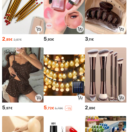
2
5
3
,85€
,93€
,11€
2,87€
5
5
2
,97€
,72€
,89€
5,78€
-1%