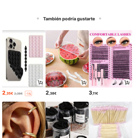
También podría gustarte
2
2
3
,35€
,38€
,11€
2,38€
-1%