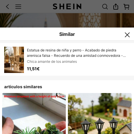
Similar
Estatua de resina de niña y perro - Acabado de piedra
arenisca falsa - Recuerdo de una amistad conmovedora -
Adecuado para uso en interiores y exteriores - Decoración de
Chica amante de los animales
escritorio y jardín - Un deleite para los amantes de las
11,51€
mascotas - Regalo creativo para cumpleaños, Navidad y días
festivos
artículos similares