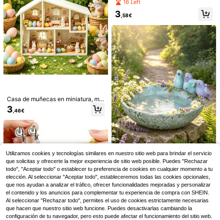
miniatura a escala 1:12, juguete de
16 Left
al de árbol para decoración del bañ
comida micro para escena BJD, ac
o, dormitorio, spa y hogar
3
cesorio de decoración de casa de
,58€
muñecas, prop de fotografía de mic
roescena, juego de juguete de comi
da de tienda de conveniencia en mi
niatura
Pluviómetro de exterior con rana oxi
dada, estaca de jardín de hierro vint
21 Left
age con taza de medición de vidrio,
8
decorativo y funcional
,04€
Casa de muñecas en miniatura, ma
rco de casa modelo en miniatura, p
3
,46€
equeña habitación decorable divert
ida (decoraciones no incluidas) dec
oración de jardín DIY
8 piezas Decoración colgante de v
Utilizamos cookies y tecnologías similares en nuestro sitio web para brindar el servicio
alla de villa con arte de hierro minim
2 Left
que solicitas y ofrecerte la mejor experiencia de sitio web posible. Puedes "Rechazar
alista floral para jardín y patio exteri
todo", "Aceptar todo" o establecer tu preferencia de cookies en cualquier momento a tu
1 pieza Cuenco decorativo de resin
5
or, decoración de pared de jardín, a
,22€
elección. Al seleccionar "Aceptar todo", estableceremos todas las cookies opcionales,
a con pájaro encantador, estilo Art
25 Left
dorno colgante de pared, decoració
Decó, patrón de hoja redonda, fácil
que nos ayudan a analizar el tráfico, ofrecer funcionalidades mejoradas y personalizar
n interior, adecuado para hogar, jard
2
colocación con clip, adecuado par
,32€
el contenido y los anuncios para complementar tu experiencia de compra con SHEIN.
ín y exterior, pared de cocina, fondo
a decoración del hogar y jardín
duradero interior/exterior, decoració
Al seleccionar "Rechazar todo", permites el uso de cookies estrictamente necesarias
n floral
que hacen que nuestro sitio web funcione. Puedes desactivarlas cambiando la
configuración de tu navegador, pero esto puede afectar el funcionamiento del sitio web.