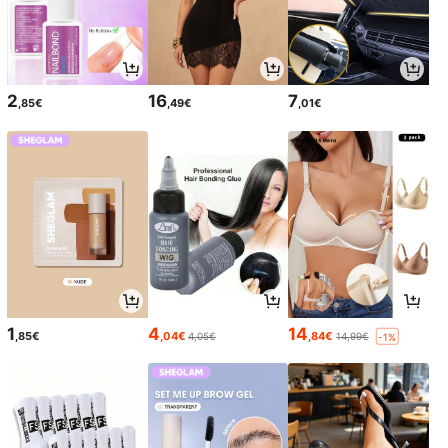
2
16
7
,85€
,49€
,01€
1
4
14
,85€
,04€
,84€
4,05€
14,99€
-1%