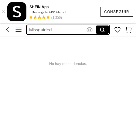
Vestido Verano Mujer
SHEIN App
×
Bikinis Mujer
CONSEGUIR
¡ Descarga la APP Ahora !
(1,350)
Bañadores De Mujer
Missguided
Vestido Mujer Verano
Vestido Verano Mujer
Bikinis Mujer
No hay coincidencias.