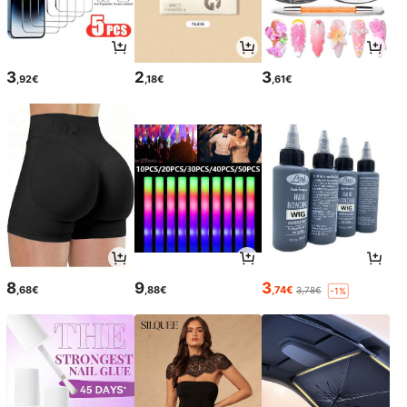
3
2
3
,92€
,18€
,61€
8
9
3
,68€
,88€
,74€
3,78€
-1%