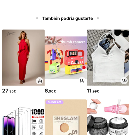
También podría gustarte
27
6
11
,35€
,00€
,99€