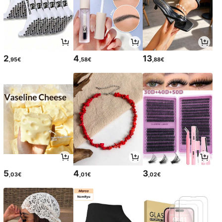
2
4
13
,95€
,58€
,88€
5
4
3
,03€
,01€
,02€