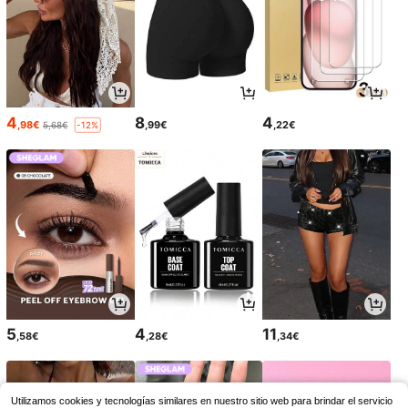
4
8
4
,98€
,99€
,22€
5,68€
-12%
5
4
11
,58€
,28€
,34€
Utilizamos cookies y tecnologías similares en nuestro sitio web para brindar el servicio