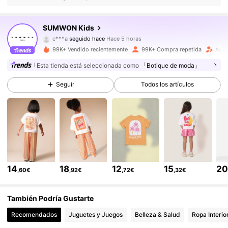
289K Seguidores
4,90
SUMWON Kids
c***a
seguido hace
Hace 5 horas
s***b
está navegando
289K Seguidores
4,90
99K+ Vendido recientemente
99K+ Compra repetida
Aume
Esta tienda está seleccionada como
「Botique de moda」
289K Seguidores
4,90
Seguir
Todos los artículos
289K Seguidores
4,90
289K Seguidores
4,90
14
18
12
15
2
,60€
,92€
,72€
,32€
289K Seguidores
4,90
También Podría Gustarte
Recomendados
Juguetes y Juegos
Belleza & Salud
Ropa Interio
289K Seguidores
4,90