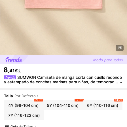
1/5
8
,41€
SUMWON Camiseta de manga corta con cuello redondo
y estampado de conchas marinas para niñas, de temporad
a de playa
Talla
Por Defecto
20 left
17 left
18 left
4Y
(98-104 cm)
5Y
(104-110 cm)
6Y
(110-116 cm)
7Y
(116-122 cm)
Guía de Tallas