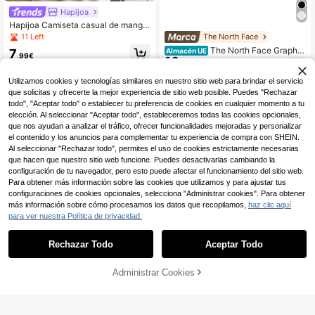
Hapijoa
Hapijoa Camiseta casual de manga
corta con cuello redondo y rayas pa
The North Face
11 Left
ra niñas jóvenes, otoño verano
The North Face Graphic
Almacén UE
7
,99€
16
camiseta Women's Skin-Friendly St
,89€
retchy Soft Casual Outing Gym Bla
RRP: 27,00€
ck NF0A8EAN-JK31
Utilizamos cookies y tecnologías similares en nuestro sitio web para brindar el servicio
que solicitas y ofrecerte la mejor experiencia de sitio web posible. Puedes "Rechazar
todo", "Aceptar todo" o establecer tu preferencia de cookies en cualquier momento a tu
elección. Al seleccionar "Aceptar todo", estableceremos todas las cookies opcionales,
que nos ayudan a analizar el tráfico, ofrecer funcionalidades mejoradas y personalizar
el contenido y los anuncios para complementar tu experiencia de compra con SHEIN.
Al seleccionar "Rechazar todo", permites el uso de cookies estrictamente necesarias
que hacen que nuestro sitio web funcione. Puedes desactivarlas cambiando la
configuración de tu navegador, pero esto puede afectar el funcionamiento del sitio web.
Para obtener más información sobre las cookies que utilizamos y para ajustar tus
configuraciones de cookies opcionales, selecciona "Administrar cookies". Para obtener
más información sobre cómo procesamos los datos que recopilamos,
haz clic aquí
para ver nuestra Política de privacidad.
Rechazar Todo
Aceptar Todo
Administrar Cookies
AÑADIR A LA BOLSA