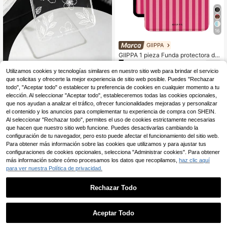
16
GIIPPA
GIIPPA 1 pieza Funda protectora de
7
Kindle con rayas rosas y correa par
,88€
a la mano, regalo perfecto para el D
Funda protectora de moda floral bla
Utilizamos cookies y tecnologías similares en nuestro sitio web para brindar el servicio
RRP: 43,24€
ía de San Valentín/Navidad para am
nca para Kindle, patrón de flores y h
35 Left
que solicitas y ofrecerte la mejor experiencia de sitio web posible. Puedes "Rechazar
antes de los libros, funda protectora
ojas de línea estilo INS, cubierta pro
todo", "Aceptar todo" o establecer tu preferencia de cookies en cualquier momento a tu
6
con función de activación/suspensi
tectora antideslizante, compatible c
,58€
elección. Al seleccionar "Aceptar todo", estableceremos todas las cookies opcionales,
ón automática para lector electróni
on Kindle 11ª generación 2024/Kind
que nos ayudan a analizar el tráfico, ofrecer funcionalidades mejoradas y personalizar
co, compatible con Kindle Paperwhi
le Paperwhite 12ª generación 202
te 5/6/7/10/11/12, Kindle Colorsoft 1
el contenido y los anuncios para complementar tu experiencia de compra con SHEIN.
4/Kindle Colorsoft Signature Editio
ra generación, Basic Kindle 8/10/11
Al seleccionar "Rechazar todo", permites el uso de cookies estrictamente necesarias
n, Clara Colour/Bw/2E, impermeabl
All Kids Edition y Signature Edition
e, a prueba de golpes, antideslizant
que hacen que nuestro sitio web funcione. Puedes desactivarlas cambiando la
e, antiarañazos, regalo de primaver
configuración de tu navegador, pero esto puede afectar el funcionamiento del sitio web.
a, regalo de cumpleaños
Para obtener más información sobre las cookies que utilizamos y para ajustar tus
configuraciones de cookies opcionales, selecciona "Administrar cookies". Para obtener
más información sobre cómo procesamos los datos que recopilamos,
haz clic aquí
para ver nuestra Política de privacidad.
6
Rechazar Todo
Funda protectora compatible con Ki
ndle 10ª Gen 2019/11ª Gen 2022/2
26 Left
024 Kindle Paperwhite 11ª Gen 202
Aceptar Todo
8
,72€
1/12ª Gen 2024 Colorsoft 12ª Gen 2
Funda magnética con cubierta prot
RRP: 12,02€
024 con función de suspensión/acti