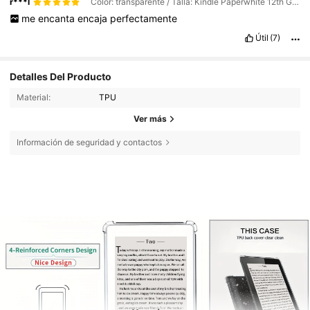
r***l
Color: transparente / Talla: Kindle Paperwhite 12th Gen 2024
me
encanta
encaja
perfectamente
Útil
(7)
Detalles Del Producto
Material:
TPU
Ver más
Información de seguridad y contactos