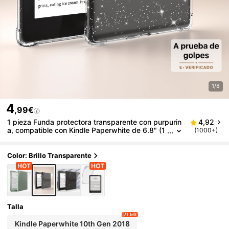
1/8
4
,99€
1 pieza Funda protectora transparente con purpurin
4,92
a, compatible con Kindle Paperwhite de 6.8" (1
(1000+)
1ª generación, 2021) / Kindle de 6" (11ª genera
ción, 2022) / Kindle (11ª generación, lanzamiento 2
024) (6") / Kindle 10ª generación (2018), a prueba
Color: Brillo Transparente
de golpes, funda protectora transparente de cobert
ura completa, carcasa de silicona suave, ligera y po
rtátil
Talla
21 left
Kindle Paperwhite 10th Gen 2018