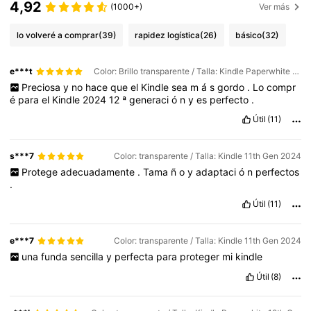
4,92
(1000+)
Ver más
lo volveré a comprar
(39)
rapidez logística
(26)
básico
(32)
e***t
Color: Brillo transparente / Talla: Kindle Paperwhite 12th Gen 2024
Preciosa
y
no
hace
que
el
Kindle
sea
m
á
s
gordo
.
Lo
compr
é
para
el
Kindle
2024
12
ª
generaci
ó
n
y
es
perfecto
.
Útil
(11)
s***7
Color: transparente / Talla: Kindle 11th Gen 2024
Protege
adecuadamente
.
Tama
ñ
o
y
adaptaci
ó
n
perfectos
.
Útil
(11)
e***7
Color: transparente / Talla: Kindle 11th Gen 2024
una
funda
sencilla
y
perfecta
para
proteger
mi
kindle
Útil
(8)