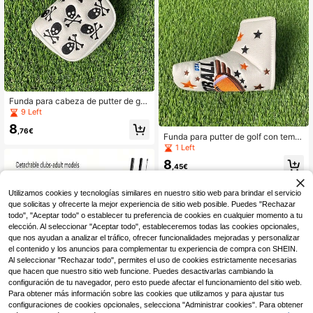
Funda para cabeza de putter de gol
f bordada con calavera y huesos cr
9 Left
uzados, bordado de color de contra
8
ste negro & blanco, apariencia de e
,76€
Funda para putter de golf con tema
stilo callejero oscuro, accesorio de
de fútbol americano, bordado divert
1 Left
golf
ido, estampado de estrellas, protect
8
or universal para putter, accesorio d
,45€
e estilo deportivo para bolsa de golf
Utilizamos cookies y tecnologías similares en nuestro sitio web para brindar el servicio
que solicitas y ofrecerte la mejor experiencia de sitio web posible. Puedes "Rechazar
todo", "Aceptar todo" o establecer tu preferencia de cookies en cualquier momento a tu
elección. Al seleccionar "Aceptar todo", estableceremos todas las cookies opcionales,
que nos ayudan a analizar el tráfico, ofrecer funcionalidades mejoradas y personalizar
el contenido y los anuncios para complementar tu experiencia de compra con SHEIN.
Al seleccionar "Rechazar todo", permites el uso de cookies estrictamente necesarias
que hacen que nuestro sitio web funcione. Puedes desactivarlas cambiando la
configuración de tu navegador, pero esto puede afectar el funcionamiento del sitio web.
Para obtener más información sobre las cookies que utilizamos y para ajustar tus
configuraciones de cookies opcionales, selecciona "Administrar cookies". Para obtener
1 pieza Eje/Putter de madera retráct