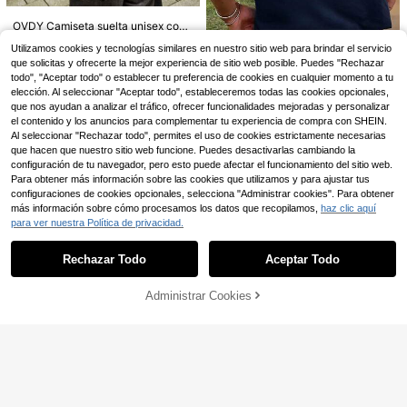
para Hombre, Camiseta con Estamp
4
,90€
-16%
5,90€
ado de Doble Cara de OVNI y Aliení
OVDY Camiseta suelta unisex con
gena, Marca Godspeed, Estilo Urba
4-5 días hábiles
gráfico retro Y2K, camiseta lavada
#4 Más vendidos
en Vanguardia - Casual de calle Camisetas de hombr
no Casual para Verano, Día del Padr
Utilizamos cookies y tecnologías similares en nuestro sitio web para brindar el servicio
para skateboard, deportes y festiva
e, Graduación, Día de la Independe
15
que solicitas y ofrecerte la mejor experiencia de sitio web posible. Puedes "Rechazar
les de música
,28€
ncia, Para Hombres
todo", "Aceptar todo" o establecer tu preferencia de cookies en cualquier momento a tu
elección. Al seleccionar "Aceptar todo", estableceremos todas las cookies opcionales,
Camiseta de hombre co
Almacén UE
que nos ayudan a analizar el tráfico, ofrecer funcionalidades mejoradas y personalizar
n estampado gráfico, ropa de playa
#3 Más vendidos
en Gran calidad Camisetas de hombre
de verano, camiseta de manga cort
el contenido y los anuncios para complementar tu experiencia de compra con SHEIN.
9
a holgada y transpirable
,33€
Al seleccionar "Rechazar todo", permites el uso de cookies estrictamente necesarias
que hacen que nuestro sitio web funcione. Puedes desactivarlas cambiando la
configuración de tu navegador, pero esto puede afectar el funcionamiento del sitio web.
Para obtener más información sobre las cookies que utilizamos y para ajustar tus
configuraciones de cookies opcionales, selecciona "Administrar cookies". Para obtener
más información sobre cómo procesamos los datos que recopilamos,
haz clic aquí
para ver nuestra Política de privacidad.
Mostrar artículos similares con stock
Ver todo
Rechazar Todo
Aceptar Todo
Lo sentimos, este producto está agotado.
Camiseta de manga cort
Almacén UE
a Disney Mickey Minnie 2026 para
10
,49€
parejas, camiseta de verano casual,
Administrar Cookies
AGOTADO
estilo dibujos animados, look combi
4
nado, conjunto familiar
Camiseta de algodón pa
Almacén UE
ra hombre, conjunto casual de vera
6
Camiseta estampada d
,99€
Almacén UE
no oversized, estampado de cabez
e estilo hip-hop para hombre, cami
a de mono, streetwear de manga co
4
4-5 días hábiles
,39€
-2%
4,48€
seta gráfica vintage para hombre
rta
"NUNCA ES SUERTE, SIEMPRE ES
4-5 días hábiles
4
DIOS" para deportes al aire libre. C