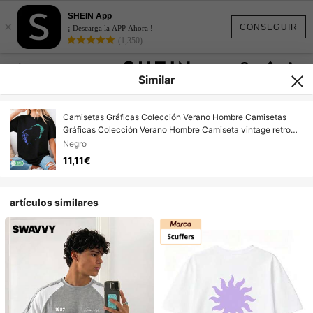
SHEIN App
×
CONSEGUIR
¡ Descarga la APP Ahora !
(1,350)
Similar
Camisetas Gráficas Colección Verano Hombre Camisetas
Gráficas Colección Verano Hombre Camiseta vintage retro
con diseño de pareja de anime, motivo cyberpunk negro y
Negro
azul, unisex 100% algodón
11,11€
artículos similares