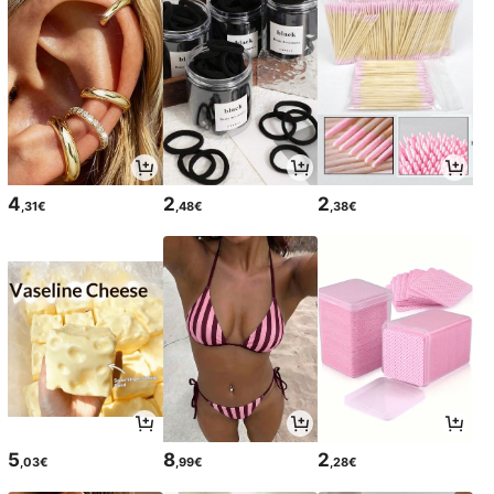
4
2
2
,31€
,48€
,38€
5
8
2
,03€
,99€
,28€