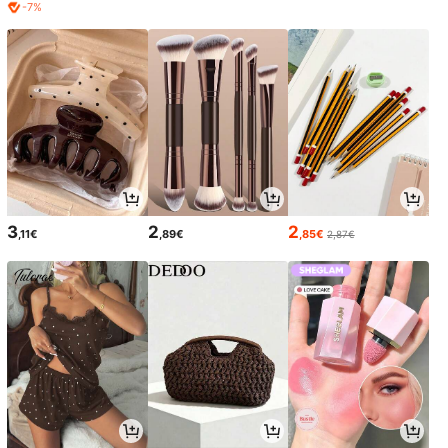
-7%
3
2
2
,11€
,89€
,85€
2,87€