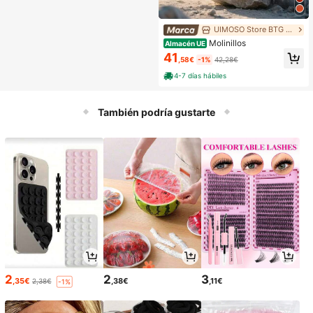
UIMOSO Store BTG EU
Molinillos
Almacén UE
41
,58€
-1%
42,28€
4-7 días hábiles
También podría gustarte
2
2
3
,35€
,38€
,11€
2,38€
-1%