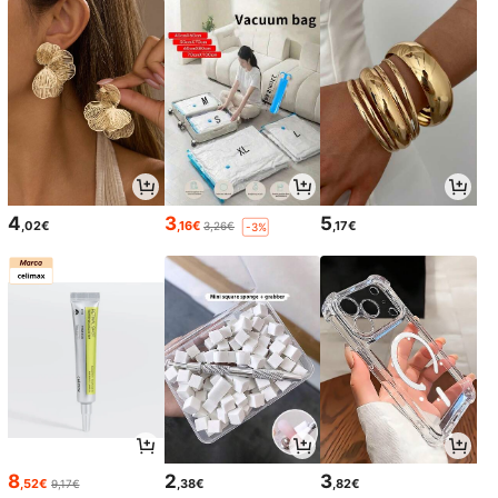
4
3
5
,02€
,16€
,17€
3,26€
-3%
8
2
3
,52€
,38€
,82€
9,17€