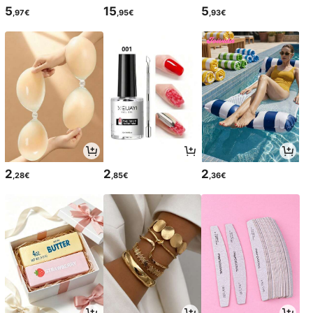
5
15
5
,97€
,95€
,93€
2
2
2
,28€
,85€
,36€