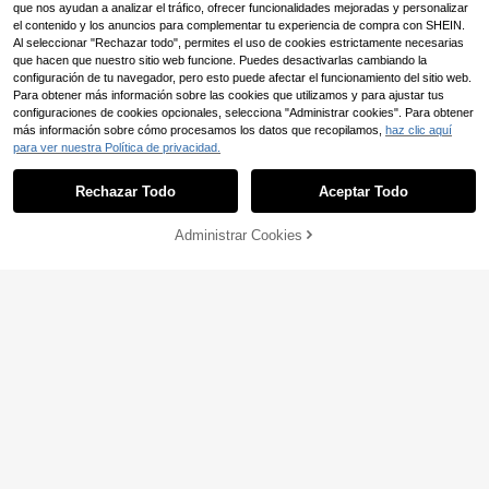
que nos ayudan a analizar el tráfico, ofrecer funcionalidades mejoradas y personalizar
el contenido y los anuncios para complementar tu experiencia de compra con SHEIN.
Al seleccionar "Rechazar todo", permites el uso de cookies estrictamente necesarias
que hacen que nuestro sitio web funcione. Puedes desactivarlas cambiando la
configuración de tu navegador, pero esto puede afectar el funcionamiento del sitio web.
Para obtener más información sobre las cookies que utilizamos y para ajustar tus
configuraciones de cookies opcionales, selecciona "Administrar cookies". Para obtener
más información sobre cómo procesamos los datos que recopilamos,
haz clic aquí
Set de 72/48/36/24/12 colores de r
para ver nuestra Política de privacidad.
5
otuladores acrílicos, marcadores de
,61€
pintura, bolígrafos para dibujar, con
múltiples opciones de color, de sec
Rechazar Todo
Aceptar Todo
ado rápido y resistentes a la decolo
ración, adecuados para pintura, ilus
tración, manualidades, libros para c
Administrar Cookies
AÑADIR A LA BOLSA
olorear, proyectos DIY en papel, tel
a, madera, piedra, plástico, vidrio, c
erámica, calabaza, metal y talla gra
Juego de Marcadores Acrílicos Flys
nde. Ideal para estudiantes, adultos
3
ea de 72/48/36/24/12 Colores, Mar
,06€
y un gran regalo para días festivos
cadores de Pintura de Secado Rápi
(Pascua, Acción de Gracias, Hallow
do Resistentes a la Decoloración de
een, Navidad)
12/24 Colores de Múltiples Series d
e Colores, Bolígrafos de Pintura con
Colores Apilables, Cobertura Fuert
e, Juego de Papelería de Bolígrafos
de Punta de Fieltro, Adecuado para
Pintura, Ilustración y Creación de M
anualidades, También Adecuado pa
ra Libros de Colorear de Regreso a l
a Escuela y Otros Proyectos DIY. A
decuado para Papel, Tela, Madera