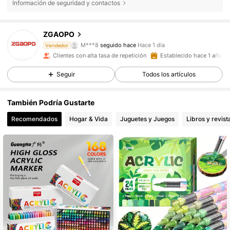
Información de seguridad y contactos
321 Seguidores
4,92
ZGAOPO
M***8
seguido hace
Hace 1 día
Vendedor
321 Seguidores
4,92
Clientes con alta tasa de repetición
Establecido hace 1 año
Seguir
Todos los artículos
321 Seguidores
4,92
También Podría Gustarte
321 Seguidores
4,92
Recomendados
Hogar & Vida
Juguetes y Juegos
Libros y revist
321 Seguidores
4,92
321 Seguidores
4,92
321 Seguidores
4,92
321 Seguidores
4,92