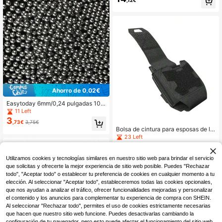
con 2 correas ajustables para uso in
dependiente o acoplamiento al cas
co, Incluye bolsa de herramientas p
ara un montaje fácil
Ahorro de 0,02€
Easytoday 6mm/0,24 pulgadas 10
0/200 piezas Bolas de acero al car
11 Left
bono de alta resistencia, piezas de
3
,73€
3,75€
material industrial, piezas de cojinet
Bolsa de cintura para esposas de lib
e de bicicleta, superficie endurecid
eración rápida, accesorio de cinturó
23 Left
a de precisión, accesorios de caza
n táctico para exteriores, funda de e
5
con tirachinas
,52€
sposas de liberación rápida, ancho
ajustable, se adapta a cualquier ta
Utilizamos cookies y tecnologías similares en nuestro sitio web para brindar el servicio
maño de cinturón, ligera y duradera
que solicitas y ofrecerte la mejor experiencia de sitio web posible. Puedes "Rechazar
todo", "Aceptar todo" o establecer tu preferencia de cookies en cualquier momento a tu
elección. Al seleccionar "Aceptar todo", estableceremos todas las cookies opcionales,
que nos ayudan a analizar el tráfico, ofrecer funcionalidades mejoradas y personalizar
el contenido y los anuncios para complementar tu experiencia de compra con SHEIN.
Al seleccionar "Rechazar todo", permites el uso de cookies estrictamente necesarias
que hacen que nuestro sitio web funcione. Puedes desactivarlas cambiando la
configuración de tu navegador, pero esto puede afectar el funcionamiento del sitio web.