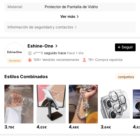
Material:
Protector de Pantalla de Vidrio
Ver más
Información de seguridad y contactos
250 Seguidores
4,80
Eshine-One
Seguir
a***9
seguido hace
Hace 1 día
a***9
está navegando
250 Seguidores
4,80
10K+ Vendido recientemente
7K+ Compra repetida
Vendedor
Estilos Combinados
conjuntos
250 Seguidores
4,80
250 Seguidores
4,80
250 Seguidores
4,80
3
4
4
3
4
,78€
,03€
,48€
,64€
,6
250 Seguidores
4,80