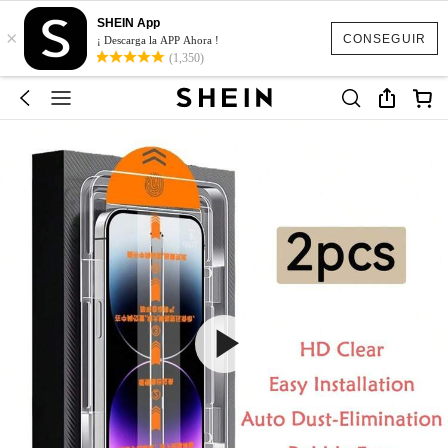
SHEIN App
×
CONSEGUIR
¡ Descarga la APP Ahora !
(1,350)