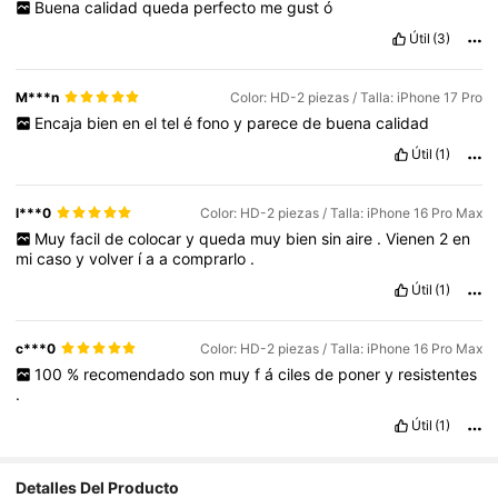
Buena
calidad
queda
perfecto
me
gust
ó
Útil
(3)
M***n
Color: HD-2 piezas / Talla: iPhone 17 Pro
Encaja
bien
en
el
tel
é
fono
y
parece
de
buena
calidad
Útil
(1)
l***0
Color: HD-2 piezas / Talla: iPhone 16 Pro Max
Muy
facil
de
colocar
y
queda
muy
bien
sin
aire
.
Vienen
2
en
mi
caso
y
volver
í
a
a
comprarlo
.
Útil
(1)
c***0
Color: HD-2 piezas / Talla: iPhone 16 Pro Max
100
%
recomendado
son
muy
f
á
ciles
de
poner
y
resistentes
.
Útil
(1)
Detalles Del Producto