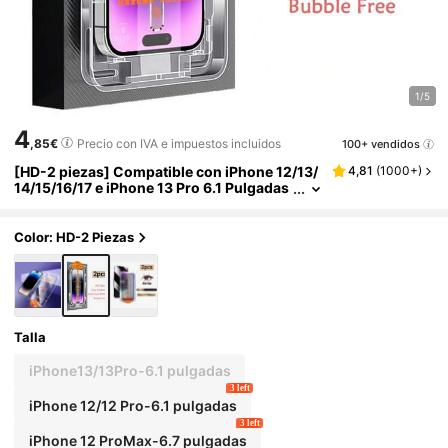
1/5
4
,85€
Precio con IVA e impuestos incluidos
100+ vendidos
[HD-2 piezas] Compatible con iPhone 12/13/
4,81
(
1000+
)
14/15/16/17 e iPhone 13 Pro 6.1 Pulgadas
Plus Promax Protector de pantalla de vid
rio templado, película para iPhone 11 / iPhon
e XR XS/MAX con eliminación automática de
Color: HD-2 Piezas
polvo, sin burbujas, HD claro, fácil instalació
n
Talla
iPhone13/13Pro-6.1 pulgadas
3 left
iPhone 12/12 Pro-6.1 pulgadas
3 left
iPhone 12 ProMax-6.7 pulgadas